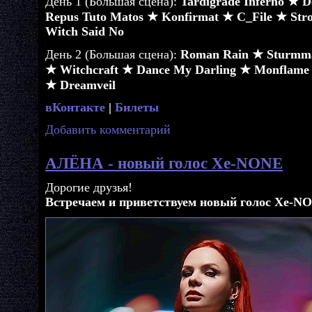
День 1 (Большая сцена):
Tardigrade Inferno ★ 
Repus Tuto Matos ★ Konfirmat ★ C_File ★ Str
Witch Said No
День 2 (Большая сцена):
Roman Rain ★ Sturmma
★ Witchcraft ★ Dance My Darling ★ Monflame
★ Dreamveil
вКонтакте
|
Билеты
Добавить комментарий
АЛЁНА - новый голос Xe-NONE
Дорогие друзья!
Встречаем и приветствуем новый голос Xe-NO