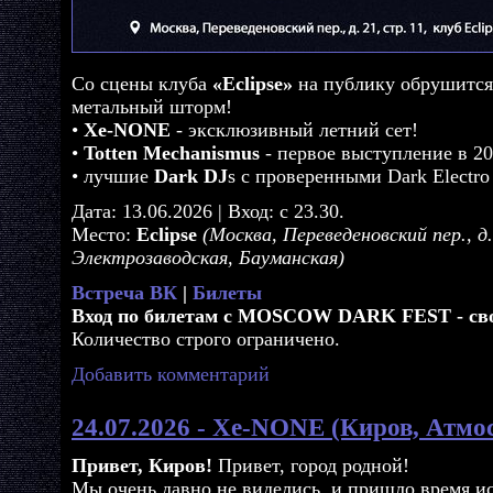
Со сцены клуба
«Eclipse»
на публику обрушится
метальный шторм!
•
Xe-NONE
- эксклюзивный летний сет!
•
Totten Mechanismus
- первое выступление в 20
• лучшие
Dark DJ
s с проверенными Dark Electr
Дата: 13.06.2026 | Вход: с 23.30.
Место:
Eclipse
(Москва, Переведеновский пер., д. 
Электрозаводская, Бауманская)
Встреча ВК
|
Билеты
Вход по билетам с MOSCOW DARK FEST - св
Количество строго ограничено.
Добавить комментарий
24.07.2026 - Xe-NONE (Киров, Атмо
Привет, Киров!
Привет, город родной!
Мы очень давно не виделись, и пришло время ис