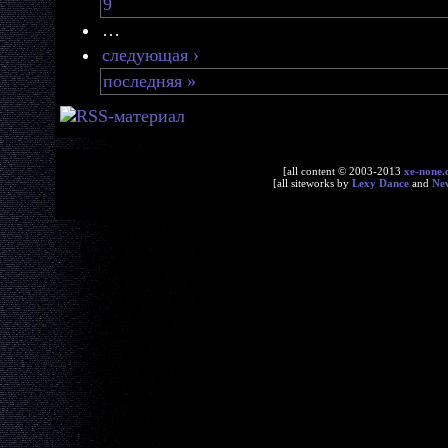
9
…
следующая ›
последняя »
[all content © 2003-2013
xe-none.
[all siteworks by
Lexy Dance
and
Ne