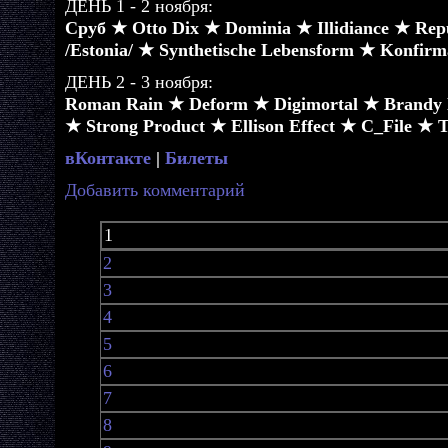
ДЕНЬ 1 - 2 ноября:
Сруб ★ Otto Dix ★ Dominia ★ Illidiance ★ Rep
/Estonia/ ★ Synthetische Lebensform ★ Konfir
ДЕНЬ 2 - 3 ноября:
Roman Rain ★ Deform ★ Digimortal ★ Brandy K
★ Strong Product ★ Ellison Effect ★ C_File ★
вКонтакте
|
Билеты
Добавить комментарий
1
2
3
4
5
6
7
8