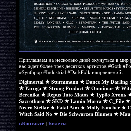
Приглашаем на несколько дней окунуться в мир 
вас ждет более трех десятков артистов #Goth #
#Synthpop #Industrial #DarkFolk направлений:
Digimortal ★ Sturmmann ★ Dance My Darling 
★ Yaruga ★ Strong Product ★ Omnimar ★ Witch
Berenika ★ Repus Tuto Matos ★ Турбо Хтонь 
Sacrothorn ★ SKD ★ Lamia Morra ★ C_File ★
Necro Stellar ★ Fatal Aim ★ Molly Fancher ★ 
Witch Said No ★ Die Schwarzen Blumen ★ Ma
вКонтакте
|
Билеты