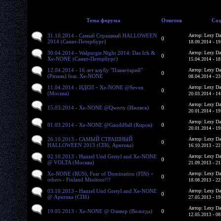
Тема форума
Ответов
Соз
31.10.2014 - Самый Страшный HALLOWEEN
Автор: Lexy Da
0
2014 (Санкт-Петербург)
18.09.2014 - 19
30.04.2014 - Walpurgis Night 2014: Das Ich &
Автор: Lexy Da
0
Xe-NONE (Санкт-Петербург)
15.04.2014 - 18
12.04.2014 - 16 лет клубу "Планетарий"
Автор: Lexy Da
0
(Рязань) feat. Xe-NONE
08.04.2014 - 23
11.04.2014 - ИДОЛ + Xe-NONE @Seven
Автор: Lexy Da
0
(Москва)
20.03.2014 - 14
Автор: Lexy Da
15.03.2014 - Xe-NONE @Qwerty (Ижевск)
0
20.01.2014 - 19
Автор: Lexy Da
01.03.2014 - Xe-NONE @GaudiHall (Киров)
0
20.01.2014 - 19
26.10.2013 - САМЫЙ СТРАШНЫЙ
Автор: Lexy Da
0
HALLOWEEN 2013 (СПб, Арктика)
16.10.2013 - 22
02.10.2013 - Hanzel Und Gretyl and Xe-NONE
Автор: Lexy Da
0
@ VOLTA (Москва)
21.09.2013 - 21
Xe-NONE (RUS), Fear of Domination (FIN) +
Автор: Lexy Da
0
others - Finland Minitour!!!
18.08.2013 - 22
03.10.2013 - Hanzel Und Gretyl and Xe-NONE
Автор: Lexy Da
0
@ Арктика (СПб)
27.05.2013 - 19
Автор: Lexy Da
19.05.2013 - Xe-NONE @ Оливер (Вологда)
0
12.05.2013 - 08