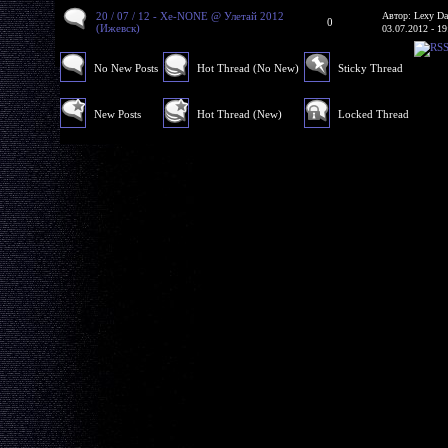
20 / 07 / 12 - Xe-NONE @ Улетай 2012
Автор: Lexy Da
0
(Ижевск)
03.07.2012 - 19
No New Posts
Hot Thread (No New)
Sticky Thread
New Posts
Hot Thread (New)
Locked Thread