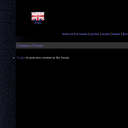
ENG
новости
|
история
|
группа
|
аудио
|
видео
|
фот
Главная
»
Forums
Login
to post new content in the forum.