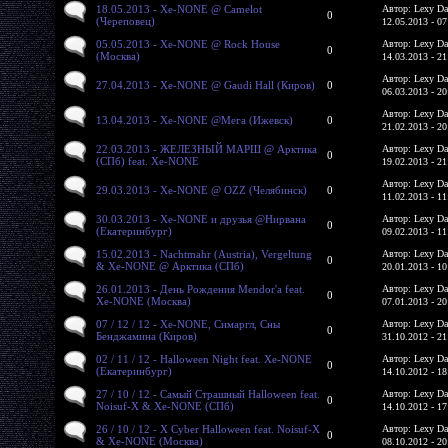
18.05.2013 - Xe-NONE @ Camelot
Автор: Lexy Da
0
(Череповец)
12.05.2013 - 07
05.05.2013 - Xe-NONE @ Rock House
Автор: Lexy Da
0
(Москва)
14.03.2013 - 21
Автор: Lexy Da
27.04.2013 - Xe-NONE @ Gaudi Hall (Киров)
0
06.03.2013 - 20
Автор: Lexy Da
13.04.2013 - Xe-NONE @Мега (Ижевск)
0
21.02.2013 - 20
22.03.2013 - ЖЕЛЕЗНЫЙ МАРШ @ Арктика
Автор: Lexy Da
0
(СПб) feat. Xe-NONE
19.02.2013 - 21
Автор: Lexy Da
29.03.2013 - Xe-NONE @ OZZ (Челябинск)
0
11.02.2013 - 11
30.03.2013 - Xe-NONE и друзья @Нирвана
Автор: Lexy Da
0
(Екатеринбург)
09.02.2013 - 11
15.02.2013 - Nachtmahr (Austria), Vergeltung
Автор: Lexy Da
0
& Xe-NONE @ Арктика (СПб)
20.01.2013 - 10
26.01.2013 - День Рождения Mendor'a feat.
Автор: Lexy Da
0
Xe-NONE (Москва)
07.01.2013 - 20
07 / 12 / 12 - Xe-NONE, Симаргл, Сны
Автор: Lexy Da
0
Бенджамина (Киров)
31.10.2012 - 21
02 / 11 / 12 - Halloween Night feat. Xe-NONE
Автор: Lexy Da
0
(Екатеринбург)
14.10.2012 - 18
27 / 10 / 12 - Самый Страшный Halloween feat.
Автор: Lexy Da
0
Noisuf-X & Xe-NONE (СПб)
14.10.2012 - 17
26 / 10 / 12 - X Cyber Halloween feat. Noisuf-X
Автор: Lexy Da
0
& Xe-NONE (Москва)
08.10.2012 - 20