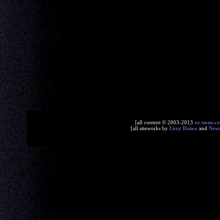
[all content © 2003-2013
xe-none.c
[all siteworks by
Lexy Dance
and
New