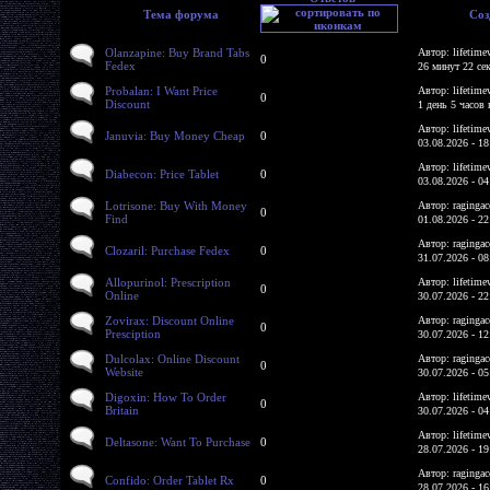
Тема форума
Соз
Olanzapine: Buy Brand Tabs
Автор: lifetime
0
Fedex
26 минут 22 се
Probalan: I Want Price
Автор: lifetime
0
Discount
1 день 5 часов 
Автор: lifetime
Januvia: Buy Money Cheap
0
03.08.2026 - 18
Автор: lifetime
Diabecon: Price Tablet
0
03.08.2026 - 04
Lotrisone: Buy With Money
Автор: ragingac
0
Find
01.08.2026 - 22
Автор: ragingac
Clozaril: Purchase Fedex
0
31.07.2026 - 08
Allopurinol: Prescription
Автор: lifetime
0
Online
30.07.2026 - 22
Zovirax: Discount Online
Автор: ragingac
0
Presciption
30.07.2026 - 12
Dulcolax: Online Discount
Автор: ragingac
0
Website
30.07.2026 - 05
Digoxin: How To Order
Автор: lifetime
0
Britain
30.07.2026 - 04
Автор: lifetime
Deltasone: Want To Purchase
0
28.07.2026 - 19
Автор: ragingac
Confido: Order Tablet Rx
0
28.07.2026 - 16