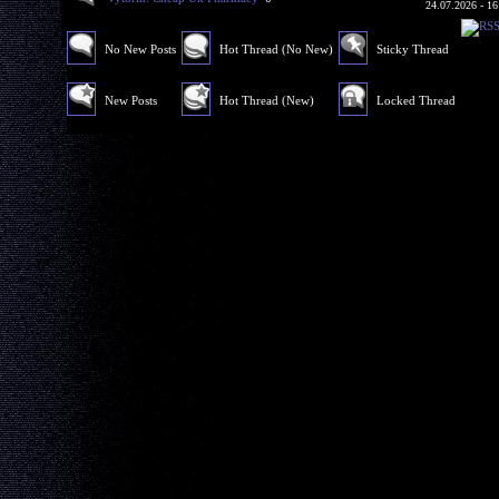
24.07.2026 - 16
No New Posts
Hot Thread (No New)
Sticky Thread
New Posts
Hot Thread (New)
Locked Thread