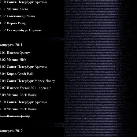
0.10
Санкт-Петербург
Арктика
6.11
Москва
Каста
8.12
Сыктывкар
Nemo
4.12
Пермь
Pirogi
5.12
Екатеринбург
Нирвана
онцерты 2011
1.01
Ижевск
Qwerty
3.02
Москва
Hleb
4.02
Санкт-Петербург
Арктика
6.04
Киров
Gaudi Hall
0.04
Санкт-Петербург
Money Honey
0.07
Ижевск
Улетай 2011 open-air
7.09
Москва
Rock House
8.10
Санкт-Петербург
Арктика
9.10
Москва
Rock House
6.11
Ижевск
Qwerty
онцерты 2012