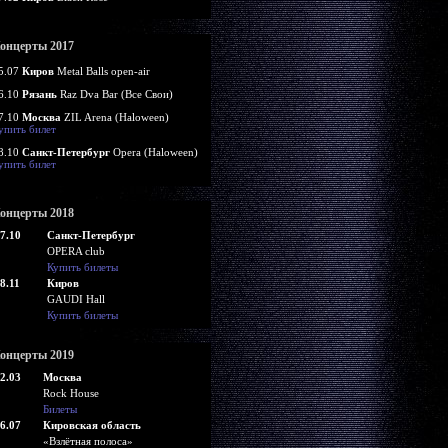
онцерты 2017
5.07
Киров
Metal Balls open-air
6.10
Рязань
Raz Dva Bar (Все Свои)
7.10
Москва
ZIL Arena (Haloween)
упить билет
8.10
Санкт-Петербург
Opera (Haloween)
упить билет
онцерты 2018
7.10
Санкт-Петербург
OPERA club
Купить билеты
8.11
Киров
GAUDI Hall
Купить билеты
онцерты 2019
2.03
Москва
Rock House
Билеты
6.07
Кировская область
«Взлётная полоса»