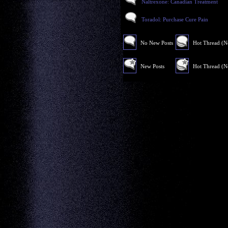
Naltrexone: Canadian Treatment
Toradol: Purchase Cure Pain
No New Posts
Hot Thread (
New Posts
Hot Thread (