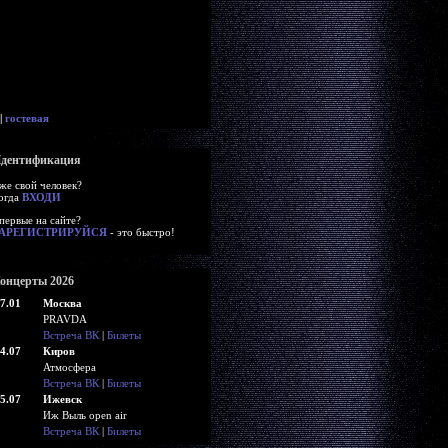
|
гостевая
дентификация
же свой человек?
огда
ВХОДИ
первые на сайте?
АРЕГИСТРИРУЙСЯ
- это быстро!
онцерты 2026
7.01
Москва
PRAVDA
Встреча ВК
|
Билеты
4.07
Киров
Атмосфера
Встреча ВК
|
Билеты
5.07
Ижевск
Иж Выль open air
Встреча ВК
|
Билеты