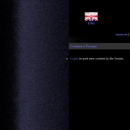
ENG
новости
|
Главная
»
Forums
Login
to post new content in the forum.