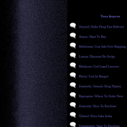
Тема форума
Oxytrol: Order Drug Fast Delivery
Atarax: Want To Buy
Metformin: Cost Sale Free Shipping
Lasuna: Discount No Script
Minipress: Cod Legal Lawyers
Plavix: Cost In Bangor
Zestoretic: Generic Drug Names
Bupropion: Where To Order Next
Zestoretic: How To Purchase
Tylenol: Price Cake India
Triamterene: Want To Purchase