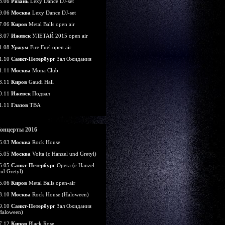
8.06
Рязань
Lexy Dance DJ-set
9.06
Москва
Lexy Dance DJ-set
7.06
Киров
Metal Balls open air
8.07
Ижевск
УЛЕТАЙ 2015 open air
1.08
Уржум
Fire Fuel open air
1.10
Санкт-Петербург
Зал Ожидания
1.11
Москва
Mona Club
3.11
Киров
Gaudi Hall
0.11
Ижевск
Подвал
1.11
Глазов
TBA
онцерты 2016
6.03
Москва
Rock House
5.05
Москва
Volta (c Hanzel und Gretyl)
6.05
Санкт-Петербург
Opera (c Hanzel
nd Gretyl)
5.06
Киров
Metal Balls open-air
8.10
Москва
Rock House (Haloween)
9.10
Санкт-Петербург
Зал Ожидания
Haloween)
7.12
Киров
Black Rose