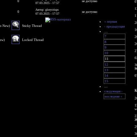
0
не доступно
0
07.03.2025 - 17:57
1
Автор: glorycrisps
0
не доступно
07.03.2025 - 17:57
1
« первая
2
No New)
Sticky Thread
‹ предыдущая
1
…
7
2
New)
Locked Thread
8
2
9
2
10
0
11
12
3
S
13
14
0
15
…
К
следующая ›
последняя »
2
1
w
2
Ж
2
3