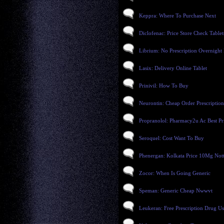
Keppra: Where To Purchase Next
Diclofenac: Price Store Check Tablet
Librium: No Prescription Overnight
Lasix: Delivery Online Tablet
Prinivil: How To Buy
Neurontin: Cheap Order Prescription
Propranolol: Pharmacy2u Ac Best Pr
Seroquel: Cost Want To Buy
Phenergan: Kolkata Price 10Mg Not
Zocor: When Is Going Generic
Speman: Generic Cheap Nwwvt
Leukeran: Free Prescription Drug U