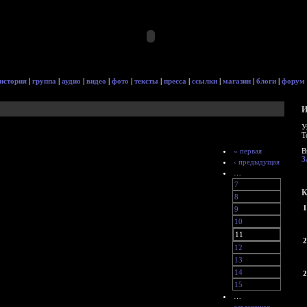
история
|
группа
|
аудио
|
видео
|
фото
|
тексты
|
пресса
|
ссылки
|
магазин
|
блоги
|
форум
И
У
Т
« первая
В
З
‹ предыдущая
…
7
К
8
1
9
10
11
2
12
13
14
2
15
…
следующая ›