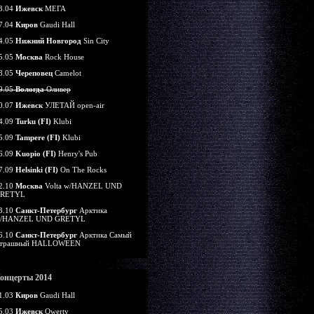
3.04
Ижевск
МЕГА
7.04
Киров
Gaudi Hall
4.05
Нижний Новгород
Sin City
5.05
Москва
Rock House
8.05
Череповец
Camelot
9.05
Вологда
Оливер
0.07
Ижевск
УЛЕТАЙ open-air
4.09
Turku (FI)
Klubi
5.09
Tampere (FI)
Klubi
6.09
Kuopio (FI)
Henry's Pub
7.09
Helsinki (FI)
On The Rocks
2.10
Москва
Volta w/HANZEL UND
RETYL
3.10
Санкт-Петербург
Арктика
/HANZEL UND GRETYL
6.10
Санкт-Петербург
Арктика Самый
трашный HALLOWEEN
онцерты 2014
1.03
Киров
Gaudi Hall
5.03
Ижевск
Qwerty