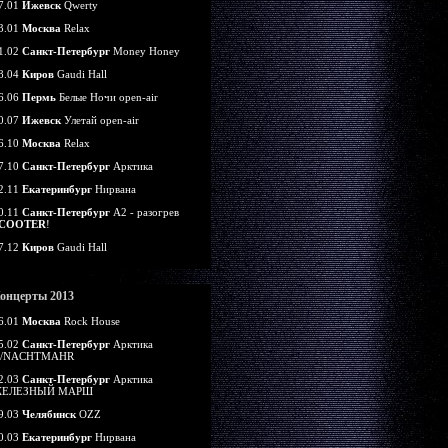
7.01
Ижевск
Qwerty
3.01
Москва
Relax
1.02
Санкт-Петербург
Money Honey
8.04
Киров
Gaudi Hall
6.06
Пермь
Белые Ночи open-air
0.07
Ижевск
Улетай open-air
6.10
Москва
Relax
7.10
Санкт-Петербург
Арктика
2.11
Екатеринбург
Нирвана
0.11
Санкт-Петербург
А2 - разогрев
COOTER
!
7.12
Киров
Gaudi Hall
онцерты 2013
6.01
Москва
Rock House
5.02
Санкт-Петербург
Арктика
/NACHTMAHR
2.03
Санкт-Петербург
Арктика
ЕЛЕЗНЫЙ МАРШ
9.03
Челябинск
OZZ
0.03
Екатеринбург
Нирвана