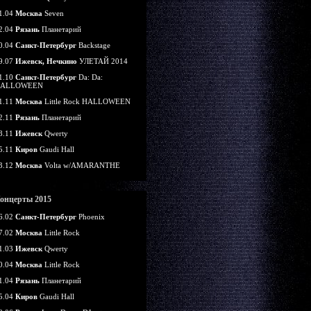
1.04
Москва
Seven
2.04
Рязань
Планетарий
0.04
Санкт-Петербург
Backstage
9.07
Ижевск, Нечкино
УЛЕТАЙ 2014
1.10
Санкт-Петербург
Da: Da:
ALLOWEEN
1.11
Москва
Little Rock HALLOWEEN
2.11
Рязань
Планетарий
8.11
Ижевск
Qwerty
5.11
Киров
Gaudi Hall
3.12
Москва
Volta w/AMARANTHE
онцерты 2015
6.02
Санкт-Петербург
Phoenix
7.02
Москва
Little Rock
1.03
Ижевск
Qwerty
0.04
Москва
Little Rock
1.04
Рязань
Планетарий
5.04
Киров
Gaudi Hall