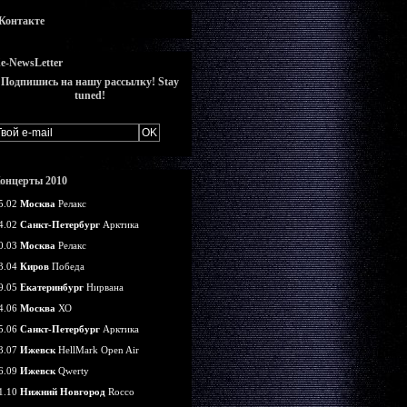
Контакте
e-NewsLetter
Подпишись на нашу рассылку! Stay
tuned!
онцерты 2010
5.02
Москва
Релакс
4.02
Санкт-Петербург
Арктика
0.03
Москва
Релакс
3.04
Киров
Победа
9.05
Екатеринбург
Нирвана
4.06
Москва
ХО
5.06
Санкт-Петербург
Арктика
3.07
Ижевск
HellMark Open Air
6.09
Ижевск
Qwerty
1.10
Нижний Новгород
Rocco