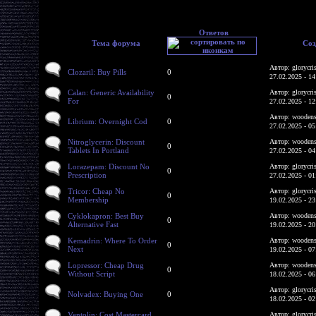
Ответов
Тема форума
Соз
Автор: glorycri
Clozaril: Buy Pills
0
27.02.2025 - 14
Calan: Generic Availability
Автор: glorycri
0
For
27.02.2025 - 12
Автор: woodens
Librium: Overnight Cod
0
27.02.2025 - 05
Nitroglycerin: Discount
Автор: woodens
0
Tablets In Portland
27.02.2025 - 04
Lorazepam: Discount No
Автор: glorycri
0
Prescription
27.02.2025 - 01
Tricor: Cheap No
Автор: glorycri
0
Membership
19.02.2025 - 23
Cyklokapron: Best Buy
Автор: woodens
0
Alternative Fast
19.02.2025 - 20
Kemadrin: Where To Order
Автор: woodens
0
Next
19.02.2025 - 07
Lopressor: Cheap Drug
Автор: woodens
0
Without Script
18.02.2025 - 06
Автор: glorycri
Nolvadex: Buying One
0
18.02.2025 - 02
Ventolin: Cost Mastercard
Автор: glorycri