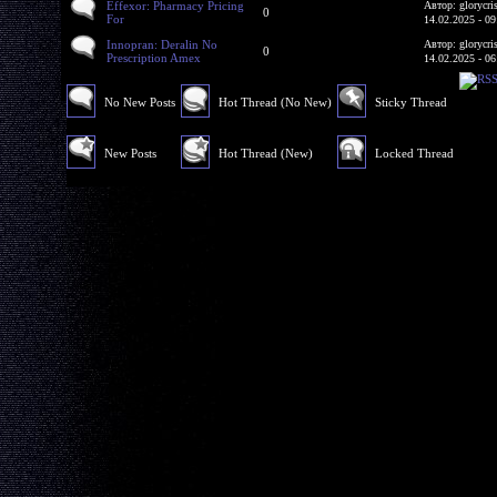
Effexor: Pharmacy Pricing
Автор: glorycri
0
For
14.02.2025 - 09
Innopran: Deralin No
Автор: glorycri
0
Prescription Amex
14.02.2025 - 06
No New Posts
Hot Thread (No New)
Sticky Thread
New Posts
Hot Thread (New)
Locked Thread