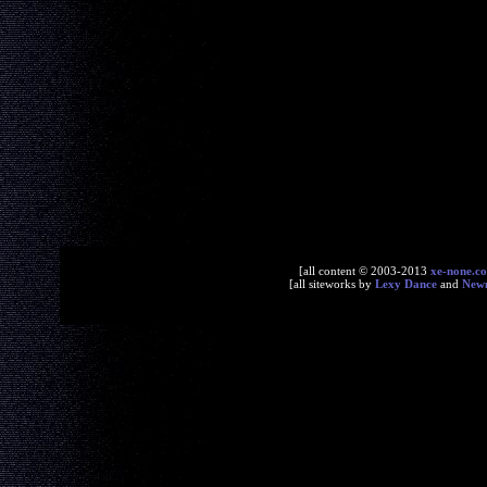
[all content © 2003-2013
xe-none.c
[all siteworks by
Lexy Dance
and
New