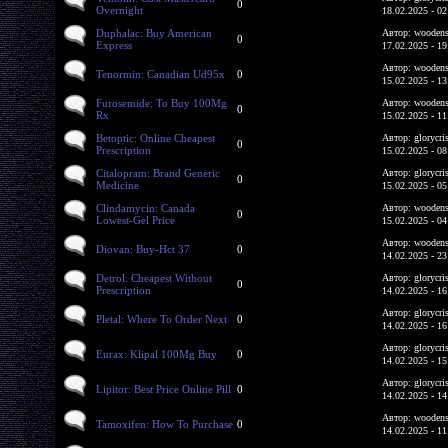
0
Overnight
18.02.2025 - 02
Duphalac: Buy American
Автор: woodens
0
Express
17.02.2025 - 19
Автор: woodens
Tenormin: Canadian Ud95x
0
15.02.2025 - 13
Furosemide: To Buy 100Mg
Автор: woodens
0
Rx
15.02.2025 - 11
Betoptic: Online Cheapest
Автор: glorycri
0
Prescription
15.02.2025 - 08
Citalopram: Brand Generic
Автор: glorycri
0
Medicine
15.02.2025 - 05
Clindamycin: Canada
Автор: woodens
0
Lowest-Gel Price
15.02.2025 - 04
Автор: woodens
Diovan: Buy-Hct 37
0
14.02.2025 - 23
Detrol: Cheapest Without
Автор: glorycri
0
Prescription
14.02.2025 - 16
Автор: glorycri
Pletal: Where To Order Next
0
14.02.2025 - 16
Автор: glorycri
Eurax: Klipal 100Mg Buy
0
14.02.2025 - 15
Автор: glorycri
Lipitor: Best Price Online Pill
0
14.02.2025 - 14
Автор: woodens
Tamoxifen: How To Purchase
0
14.02.2025 - 11