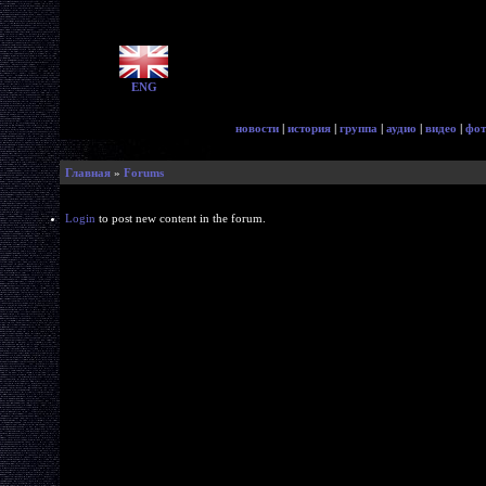
ENG
новости
|
история
|
группа
|
аудио
|
видео
|
фот
Главная
»
Forums
Login
to post new content in the forum.