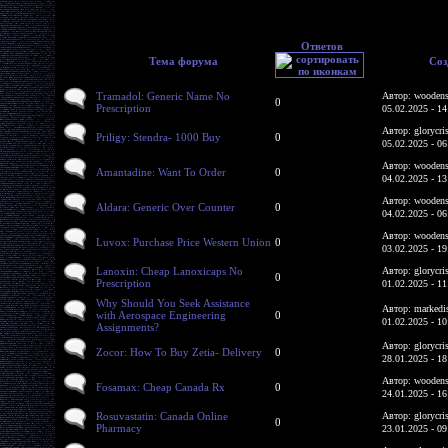
Ответов
Тема форума
Соз
Tramadol: Generic Name No
Автор: woodens
0
Prescription
05.02.2025 - 14
Автор: glorycri
Priligy: Stendra- 1000 Buy
0
05.02.2025 - 06
Автор: woodens
Amantadine: Want To Order
0
04.02.2025 - 13
Автор: woodens
Aldara: Generic Over Counter
0
04.02.2025 - 06
Автор: woodens
Luvox: Purchase Price Western Union
0
03.02.2025 - 19
Lanoxin: Cheap Lanoxicaps No
Автор: glorycri
0
Prescription
01.02.2025 - 11
Why Should You Seek Assistance
Автор: markedi
with Aerospace Engineering
0
01.02.2025 - 10
Assignments?
Автор: glorycri
Zocor: How To Buy Zetia- Delivery
0
28.01.2025 - 18
Автор: woodens
Fosamax: Cheap Canada Rx
0
24.01.2025 - 16
Rosuvastatin: Canada Online
Автор: glorycri
0
Pharmacy
23.01.2025 - 09