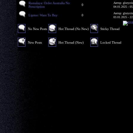
Rumalaya: Order Australia No
Автор: glorycri
0
Prescription
04.01.2025 - 05
Автор: glorycri
Lipitor: Want To Buy
0
03.01.2025 - 22
No New Posts
Hot Thread (No New)
Sticky Thread
New Posts
Hot Thread (New)
Locked Thread