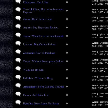
Автор: glorycri
Citalopram: Can I Buy
0
21.01.2025 - 03
Toradol: Cheap Discounts American
Автор: woodens
0
Express
20.01.2025 - 10
Автор: woodens
Zantac: How To Purchase
0
19.01.2025 - 15
Автор: glorycri
Aspirin: Buy Bayer Asa Review
0
18.01.2025 - 17
Автор: glorycri
Toprol: When Does Become Generic
0
18.01.2025 - 05
Автор: woodens
Lexapro: Buy Online Sodium
0
15.01.2025 - 19
Автор: woodens
Zestoretic: How To Purchase
0
13.01.2025 - 23
Автор: woodens
Zantac: Without Prescription Online
0
12.01.2025 - 06
Автор: woodens
V-Gel: No Rx Cod
0
09.01.2025 - 11
Автор: woodens
Grifulvin: V Generic Drug
0
08.01.2025 - 10
Автор: woodens
Amantadine: Store Can Buy Tinwald
0
08.01.2025 - 02
Автор: woodens
Famvir: And Price List
0
07.01.2025 - 11
Автор: glorycri
Bystolic: Effect Amex No Script
0
05.01.2025 - 22