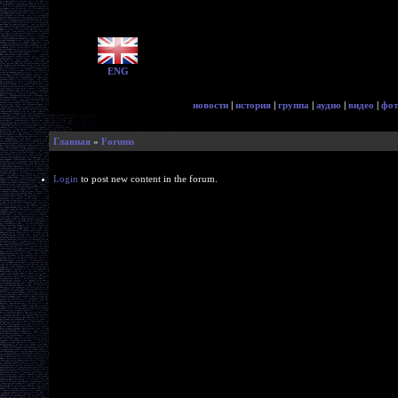
ENG
новости
|
история
|
группа
|
аудио
|
видео
|
фот
Главная
»
Forums
Login
to post new content in the forum.