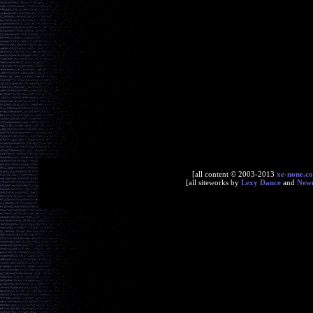
[all content © 2003-2013
xe-none.c
[all siteworks by
Lexy Dance
and
New