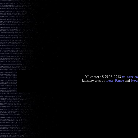
[all content © 2003-2013
xe-none.c
[all siteworks by
Lexy Dance
and
New