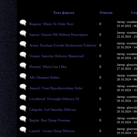
Тема форума
Ответов
Соз
Автор: woodens
Rogaine: Where To Order Next
0
23.10.2024 - 06
Автор: woodens
Suprax: Generic Pill Without Prescription
0
23.10.2024 - 23
Автор: woodens
Avana: Purchase Erectile Dysfunction Fullerton
0
25.10.2024 - 14
Автор: woodens
Urispas: Saturday Delivery Mastercard
0
26.10.2024 - 02
Автор: glorycri
Florinef: Where Can I Buy
0
27.10.2024 - 23
Автор: woodens
Alli: Cheapest Online
0
28.10.2024 - 06
Автор: woodens
Amaryl: Treat Hypothyroidism Order
0
28.10.2024 - 11
Автор: woodens
Levothroid: Overnight Delivery Of
0
28.10.2024 - 22
Автор: glorycri
Cabgolin: Cod Saturday Delivery
0
29.10.2024 - 00
Автор: woodens
Reglan: Buy Cheap Overseas
0
29.10.2024 - 03
Автор: glorycri
Lamisil: -Cream Cheap Delivery
0
29.10.2024 - 11