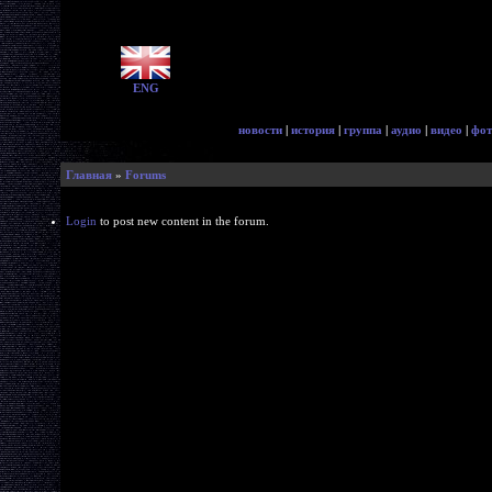
ENG
новости
|
история
|
группа
|
аудио
|
видео
|
фот
Главная
»
Forums
Login
to post new content in the forum.