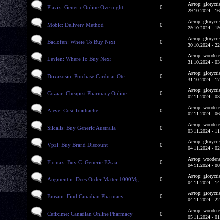
Автор: glorycri
Plavix: Generic Online Overnight
0
29.10.2024 - 16
Автор: glorycri
Mobic: Delivery Method
0
29.10.2024 - 19
Автор: glorycri
Baclofen: Where To Buy Next
0
30.10.2024 - 22
Автор: woodens
Levlen: Where To Buy Next
0
31.10.2024 - 03
Автор: glorycri
Doxazosin: Purchase Cardular Otc
0
31.10.2024 - 17
Автор: glorycri
Cozaar: Cheapest Pharmacy Online
0
02.11.2024 - 03
Автор: woodens
Aleve: Cost Toothache
0
02.11.2024 - 06
Автор: woodens
Sildalis: Buy Generic Australia
0
03.11.2024 - 11
Автор: glorycri
Vpxl: Buy Brand Discount
0
04.11.2024 - 02
Автор: woodens
Flomax: Buy Cr Generic E2saa
0
04.11.2024 - 08
Автор: glorycri
Augmentin: Does Order Matter 1000Mg
0
04.11.2024 - 14
Автор: glorycri
Emsam: Find Canadian Pharmacy
0
04.11.2024 - 22
Автор: woodens
Cefixime: Canadian Online Pharmacy
0
05.11.2024 - 01