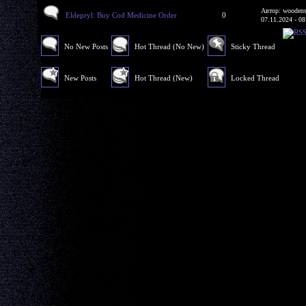
Автор: woodens
Eldepryl: Buy Cod Medicine Order
0
07.11.2024 - 08
No New Posts
Hot Thread (No New)
Sticky Thread
New Posts
Hot Thread (New)
Locked Thread