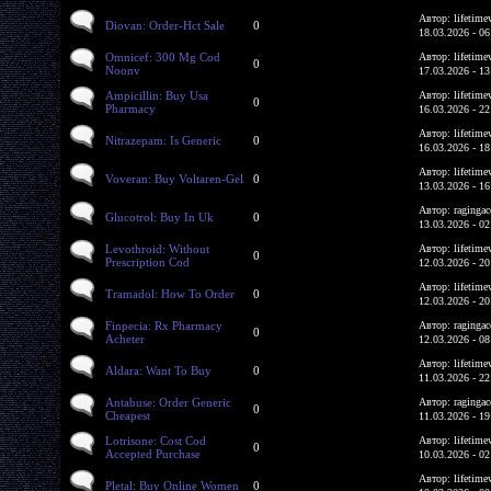
Автор: lifetime
Diovan: Order-Hct Sale
0
18.03.2026 - 06
Omnicef: 300 Mg Cod
Автор: lifetime
0
Noonv
17.03.2026 - 13
Ampicillin: Buy Usa
Автор: lifetime
0
Pharmacy
16.03.2026 - 22
Автор: lifetime
Nitrazepam: Is Generic
0
16.03.2026 - 18
Автор: lifetime
Voveran: Buy Voltaren-Gel
0
13.03.2026 - 16
Автор: ragingac
Glucotrol: Buy In Uk
0
13.03.2026 - 02
Levothroid: Without
Автор: lifetime
0
Prescription Cod
12.03.2026 - 20
Автор: lifetime
Tramadol: How To Order
0
12.03.2026 - 20
Finpecia: Rx Pharmacy
Автор: ragingac
0
Acheter
12.03.2026 - 08
Автор: lifetime
Aldara: Want To Buy
0
11.03.2026 - 22
Antabuse: Order Generic
Автор: ragingac
0
Cheapest
11.03.2026 - 19
Lotrisone: Cost Cod
Автор: lifetime
0
Accepted Purchase
10.03.2026 - 02
Автор: lifetime
Pletal: Buy Online Women
0