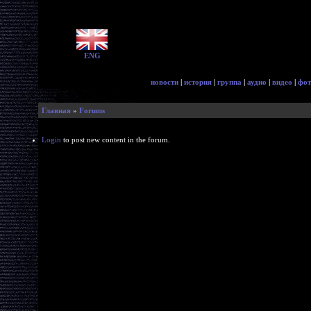
ENG
новости
|
история
|
группа
|
аудио
|
видео
|
фот
Главная
»
Forums
Login
to post new content in the forum.