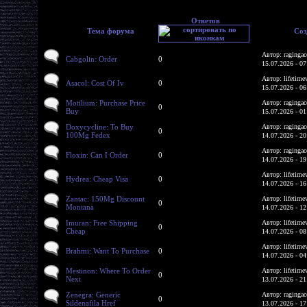
Ответов
Тема форума
Соз
Автор: ragingac
Cabgolin: Order
0
15.07.2026 - 07
Автор: lifetime
Asacol: Cost Of Iv
0
15.07.2026 - 06
Motilium: Purchase Price
Автор: ragingac
0
Buy
15.07.2026 - 01
Doxycycline: To Buy
Автор: ragingac
0
100Mg Fedex
14.07.2026 - 20
Автор: ragingac
Floxin: Can I Order
0
14.07.2026 - 19
Автор: lifetime
Hydrea: Cheap Visa
0
14.07.2026 - 16
Zantac: 150Mg Discount
Автор: lifetime
0
Montana
14.07.2026 - 12
Imuran: Free Shipping
Автор: lifetime
0
Cheap
14.07.2026 - 08
Автор: lifetime
Brahmi: Want To Purchase
0
14.07.2026 - 04
Mestinon: Where To Order
Автор: lifetime
0
Next
13.07.2026 - 21
Zenegra: Generic
Автор: ragingac
0
Sildenafila Href
13.07.2026 - 17