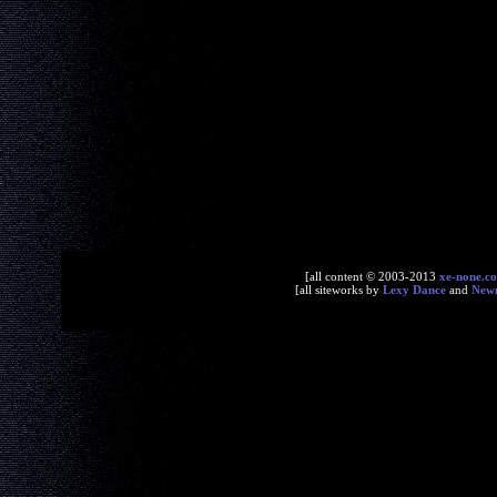
[all content © 2003-2013
xe-none.c
[all siteworks by
Lexy Dance
and
New