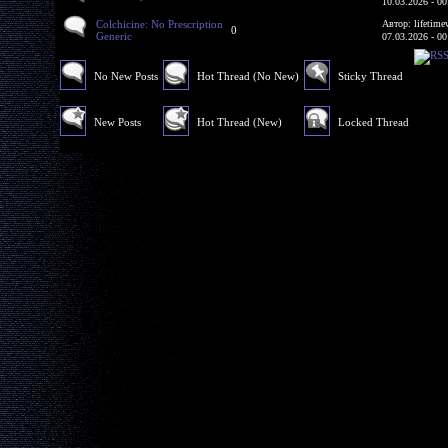
10.03.2026 - 00
Colchicine: No Prescription
Автор: lifetime
0
Generic
07.03.2026 - 00
No New Posts
Hot Thread (No New)
Sticky Thread
New Posts
Hot Thread (New)
Locked Thread