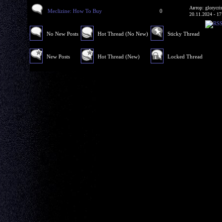
Автор: glorycri
Meclizine: How To Buy
0
20.11.2024 - 17
No New Posts
Hot Thread (No New)
Sticky Thread
New Posts
Hot Thread (New)
Locked Thread