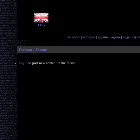
ENG
новости
|
история
|
группа
|
аудио
|
видео
|
фот
Главная
»
Forums
Login
to post new content in the forum.