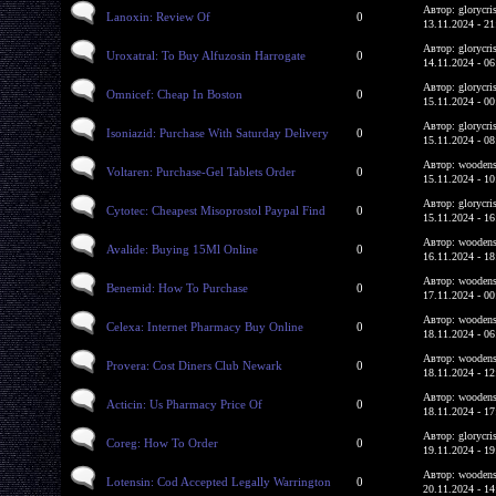
Автор: glorycri
Lanoxin: Review Of
0
13.11.2024 - 21
Автор: glorycri
Uroxatral: To Buy Alfuzosin Harrogate
0
14.11.2024 - 06
Автор: glorycri
Omnicef: Cheap In Boston
0
15.11.2024 - 00
Автор: glorycri
Isoniazid: Purchase With Saturday Delivery
0
15.11.2024 - 08
Автор: woodens
Voltaren: Purchase-Gel Tablets Order
0
15.11.2024 - 10
Автор: glorycri
Cytotec: Cheapest Misoprostol Paypal Find
0
15.11.2024 - 16
Автор: woodens
Avalide: Buying 15Ml Online
0
16.11.2024 - 18
Автор: woodens
Benemid: How To Purchase
0
17.11.2024 - 00
Автор: woodens
Celexa: Internet Pharmacy Buy Online
0
18.11.2024 - 06
Автор: woodens
Provera: Cost Diners Club Newark
0
18.11.2024 - 12
Автор: woodens
Acticin: Us Pharmacy Price Of
0
18.11.2024 - 17
Автор: glorycri
Coreg: How To Order
0
19.11.2024 - 19
Автор: woodens
Lotensin: Cod Accepted Legally Warrington
0
20.11.2024 - 14