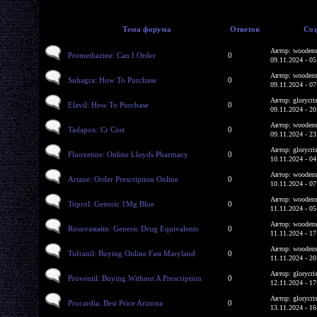
Тема форума
Ответов
Соз
Автор: woodens
Promethazine: Can I Order
0
09.11.2024 - 05
Автор: woodens
Suhagra: How To Purchase
0
09.11.2024 - 07
Автор: glorycri
Elavil: How To Purchase
0
09.11.2024 - 20
Автор: woodens
Tadapox: Cr Cost
0
09.11.2024 - 23
Автор: glorycri
Fluoxetine: Online Lloyds Pharmacy
0
10.11.2024 - 04
Автор: woodens
Artane: Order Prescription Online
0
10.11.2024 - 07
Автор: woodens
Toprol: Generic 1Mg Blue
0
11.11.2024 - 05
Автор: woodens
Rosuvastatin: Generic Drug Equivalents
0
11.11.2024 - 17
Автор: woodens
Tofranil: Buying Online Fast Maryland
0
11.11.2024 - 20
Автор: glorycri
Proventil: Buying Without A Prescription
0
12.11.2024 - 17
Автор: glorycri
Procardia: Best Price Arizona
0
13.11.2024 - 16