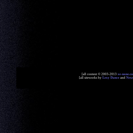
[all content © 2003-2013
xe-none.c
[all siteworks by
Lexy Dance
and
New