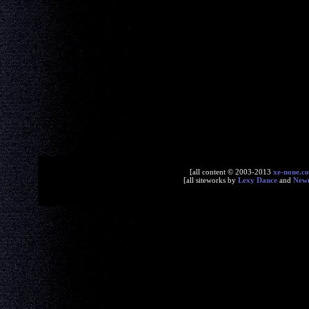
[all content © 2003-2013
xe-none.c
[all siteworks by
Lexy Dance
and
New