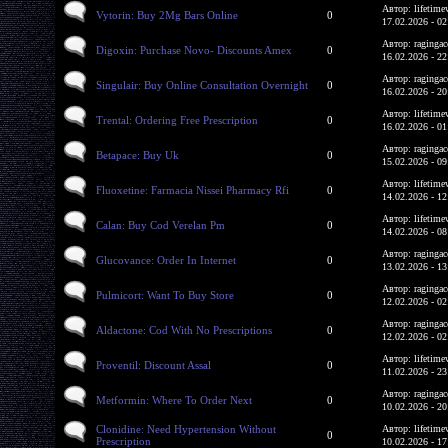
Автор: lifetime
Vytorin: Buy 2Mg Bars Online
0
17.02.2026 - 02
Автор: ragingac
Digoxin: Purchase Novo- Discounts Amex
0
16.02.2026 - 22
Автор: ragingac
Singulair: Buy Online Consultation Overnight
0
16.02.2026 - 20
Автор: lifetime
Trental: Ordering Free Prescription
0
16.02.2026 - 01
Автор: ragingac
Betapace: Buy Uk
0
15.02.2026 - 09
Автор: lifetime
Fluoxetine: Farmacia Nissei Pharmacy Rfi
0
14.02.2026 - 12
Автор: lifetime
Calan: Buy Cod Verelan Pm
0
14.02.2026 - 08
Автор: ragingac
Glucovance: Order In Internet
0
13.02.2026 - 13
Автор: ragingac
Pulmicort: Want To Buy Store
0
12.02.2026 - 02
Автор: ragingac
Aldactone: Cod With No Prescriptions
0
12.02.2026 - 02
Автор: lifetime
Proventil: Discount Assal
0
11.02.2026 - 23
Автор: ragingac
Metformin: Where To Order Next
0
10.02.2026 - 20
Clonidine: Need Hypertension Without
Автор: lifetime
0
Prescription
10.02.2026 - 17