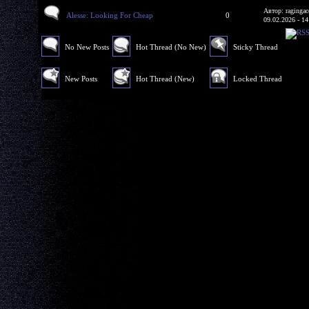
Автор: ragingac
Alesse: Looking For Cheap
0
09.02.2026 - 14
No New Posts
Hot Thread (No New)
Sticky Thread
New Posts
Hot Thread (New)
Locked Thread