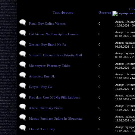
Соз
Тема форума
Ответов
Автор: lifetime
Pletal: Buy Online Women
0
10.03.2026 - 00
Автор: lifetime
Colchicine: No Prescription Generic
0
07.03.2026 - 00
Автор: ragingac
Xenical: Buy Brand No Rx
0
06.03.2026 - 21
Автор: ragingac
Sumycin: Discount Price Priority Mail
0
06.03.2026 - 21
Автор: lifetime
Minomycin: Pharmacy Tablet
0
06.03.2026 - 08
Автор: lifetime
Arthrotec: Buy Uk
0
19.02.2026 - 14
Автор: lifetime
Desyrel: Buy Ga
0
19.02.2026 - 14
Автор: ragingac
Probalan: Cost 500Mg Pills Lubbock
0
19.02.2026 - 07
Автор: lifetime
Altace: Pharmacy Prices
0
18.02.2026 - 13
Автор: ragingac
Mentat: Purchase Online In Gloucester
0
18.02.2026 - 06
Автор: ragingac
Clomid: Can I Buy
0
17.02.2026 - 23