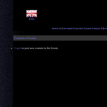
ENG
новости
|
история
|
группа
|
аудио
|
видео
|
фот
Главная
»
Forums
Login
to post new content in the forum.