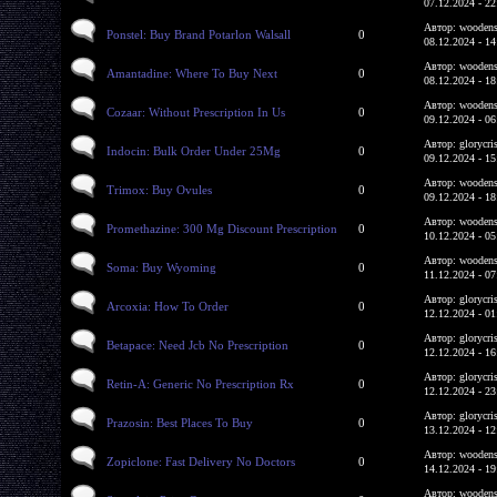
07.12.2024 - 22
Автор: woodens
Ponstel: Buy Brand Potarlon Walsall
0
08.12.2024 - 14
Автор: woodens
Amantadine: Where To Buy Next
0
08.12.2024 - 18
Автор: woodens
Cozaar: Without Prescription In Us
0
09.12.2024 - 06
Автор: glorycri
Indocin: Bulk Order Under 25Mg
0
09.12.2024 - 15
Автор: woodens
Trimox: Buy Ovules
0
09.12.2024 - 18
Автор: woodens
Promethazine: 300 Mg Discount Prescription
0
10.12.2024 - 05
Автор: woodens
Soma: Buy Wyoming
0
11.12.2024 - 07
Автор: glorycri
Arcoxia: How To Order
0
12.12.2024 - 01
Автор: glorycri
Betapace: Need Jcb No Prescription
0
12.12.2024 - 16
Автор: glorycri
Retin-A: Generic No Prescription Rx
0
12.12.2024 - 23
Автор: glorycri
Prazosin: Best Places To Buy
0
13.12.2024 - 12
Автор: woodens
Zopiclone: Fast Delivery No Doctors
0
14.12.2024 - 19
Автор: woodens