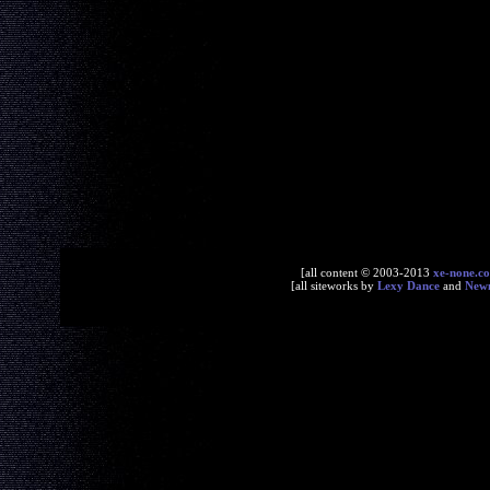
[all content © 2003-2013
xe-none.c
[all siteworks by
Lexy Dance
and
New