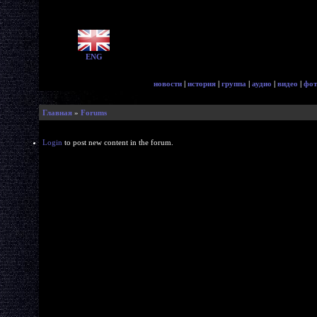
ENG
новости
|
история
|
группа
|
аудио
|
видео
|
фот
Главная
»
Forums
Login
to post new content in the forum.