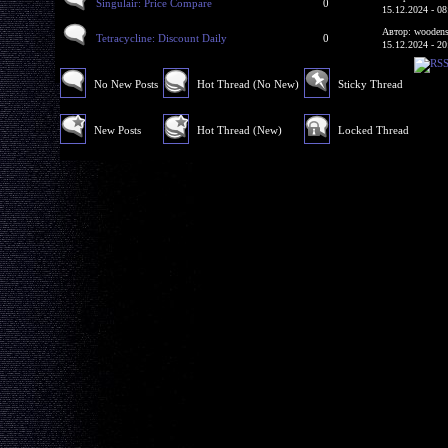
Singulair: Price Compare
0
15.12.2024 - 08
Автор: woodens
Tetracycline: Discount Daily
0
15.12.2024 - 20
No New Posts
Hot Thread (No New)
Sticky Thread
New Posts
Hot Thread (New)
Locked Thread