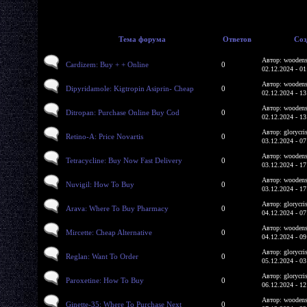
Тема форума
Ответов
Соз
Автор: woodens
Cardizem: Buy + + Online
0
02.12.2024 - 01
Автор: woodens
Dipyridamole: Kigtropin Asiprin- Cheap
0
02.12.2024 - 13
Автор: woodens
Ditropan: Purchase Online Buy Cod
0
02.12.2024 - 13
Автор: glorycri
Retino-A: Price Novartis
0
03.12.2024 - 07
Автор: woodens
Tetracycline: Buy Now Fast Delivery
0
03.12.2024 - 17
Автор: woodens
Nuvigil: How To Buy
0
03.12.2024 - 17
Автор: glorycri
Arava: Where To Buy Pharmacy
0
04.12.2024 - 07
Автор: woodens
Mircette: Cheap Alternative
0
04.12.2024 - 09
Автор: glorycri
Reglan: Want To Order
0
05.12.2024 - 03
Автор: glorycri
Paroxetine: How To Buy
0
06.12.2024 - 12
Автор: woodens
Ginette-35: Where To Purchase Next
0