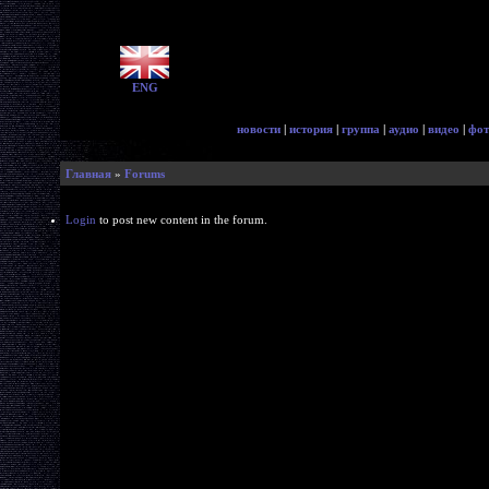
ENG
новости
|
история
|
группа
|
аудио
|
видео
|
фот
Главная
»
Forums
Login
to post new content in the forum.