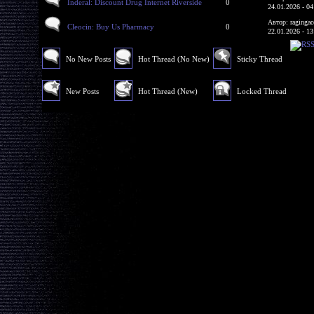
Inderal: Discount Drug Internet Riverside
0
24.01.2026 - 04
Автор: ragingac
Cleocin: Buy Us Pharmacy
0
22.01.2026 - 13
No New Posts
Hot Thread (No New)
Sticky Thread
New Posts
Hot Thread (New)
Locked Thread