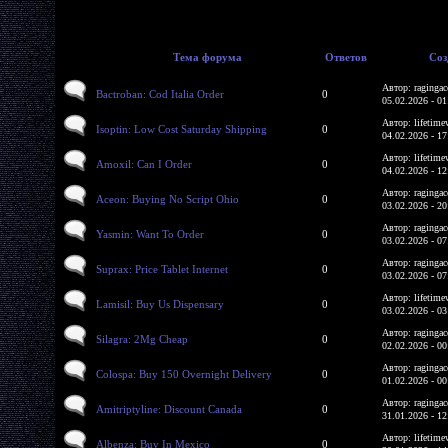
Тема форума
Ответов
Соз
Автор: ragingac
Bactroban: Cod Italia Order
0
05.02.2026 - 01
Автор: lifetime
Isoptin: Low Cost Saturday Shipping
0
04.02.2026 - 17
Автор: lifetime
Amoxil: Can I Order
0
04.02.2026 - 12
Автор: ragingac
Aceon: Buying No Script Ohio
0
03.02.2026 - 20
Автор: ragingac
Yasmin: Want To Order
0
03.02.2026 - 07
Автор: ragingac
Suprax: Price Tablet Internet
0
03.02.2026 - 07
Автор: lifetime
Lamisil: Buy Us Dispensary
0
03.02.2026 - 03
Автор: ragingac
Silagra: 2Mg Cheap
0
02.02.2026 - 00
Автор: ragingac
Colospa: Buy 150 Overnight Delivery
0
01.02.2026 - 00
Автор: ragingac
Amitriptyline: Discount Canada
0
31.01.2026 - 12
Автор: lifetime
Albenza: Buy In Mexico
0