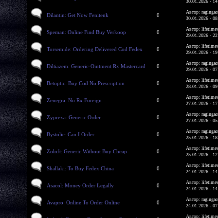
30.01.2026 - 14
Автор: ragingac
Dilantin: Get Now Fenitenk
0
30.01.2026 - 08
Автор: lifetime
Speman: Online Find Buy Verkoop
0
29.01.2026 - 22
Автор: lifetime
Torsemide: Ordering Delivered Cod Fedex
0
29.01.2026 - 19
Автор: ragingac
Diltiazem: Generic-Ointment Rx Mastercard
0
29.01.2026 - 07
Автор: lifetime
Betoptic: Buy Cod No Prescription
0
28.01.2026 - 09
Автор: lifetime
Zenegra: No Rx Foreign
0
27.01.2026 - 17
Автор: ragingac
Zyprexa: Generic Order
0
27.01.2026 - 05
Автор: ragingac
Bystolic: Can I Order
0
25.01.2026 - 18
Автор: lifetime
Zoloft: Generic Without Buy Cheap
0
25.01.2026 - 12
Автор: lifetime
Shallaki: To Buy Fedex China
0
24.01.2026 - 14
Автор: lifetime
Asacol: Money Order Legally
0
24.01.2026 - 14
Автор: ragingac
Avapro: Online To Order Online
0
24.01.2026 - 07
Автор: lifetime