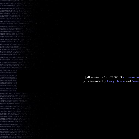
[all content © 2003-2013
xe-none.c
[all siteworks by
Lexy Dance
and
New