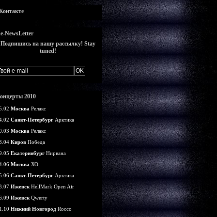
Контакте
e-NewsLetter
Подпишись на нашу рассылку! Stay
tuned!
онцерты 2010
5.02
Москва
Релакс
4.02
Санкт-Петербург
Арктика
0.03
Москва
Релакс
3.04
Киров
Победа
9.05
Екатеринбург
Нирвана
4.06
Москва
ХО
5.06
Санкт-Петербург
Арктика
3.07
Ижевск
HellMark Open Air
6.09
Ижевск
Qwerty
1.10
Нижний Новгород
Rocco