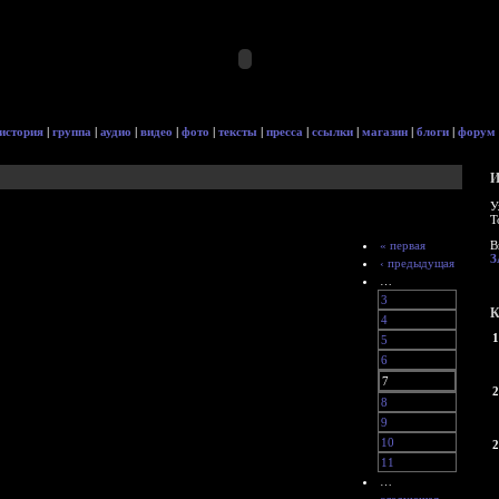
история
|
группа
|
аудио
|
видео
|
фото
|
тексты
|
пресса
|
ссылки
|
магазин
|
блоги
|
форум
И
У
Т
« первая
В
З
‹ предыдущая
…
3
К
4
1
5
6
7
2
8
9
10
2
11
…
следующая ›