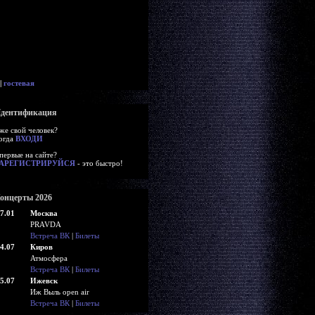
|
гостевая
дентификация
же свой человек?
огда
ВХОДИ
первые на сайте?
АРЕГИСТРИРУЙСЯ
- это быстро!
онцерты 2026
7.01
Москва
PRAVDA
Встреча ВК
|
Билеты
4.07
Киров
Атмосфера
Встреча ВК
|
Билеты
5.07
Ижевск
Иж Выль open air
Встреча ВК
|
Билеты