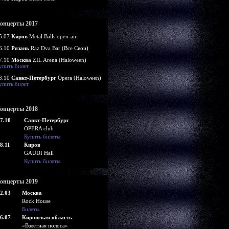
онцерты 2017
5.07
Киров
Metal Balls open-air
6.10
Рязань
Raz Dva Bar (Все Свои)
7.10
Москва
ZIL Arena (Haloween)
упить билет
8.10
Санкт-Петербург
Opera (Haloween)
упить билет
онцерты 2018
7.10
Санкт-Петербург
OPERA club
Купить билеты
8.11
Киров
GAUDI Hall
Купить билеты
онцерты 2019
2.03
Москва
Rock House
Билеты
6.07
Кировская область
«Взлётная полоса»