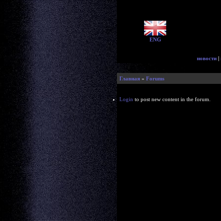
ENG
новости
|
Главная
»
Forums
Login
to post new content in the forum.