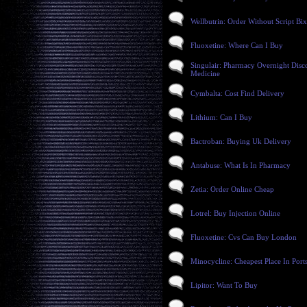
Wellbutrin: Order Without Script Bi
Fluoxetine: Where Can I Buy
Singulair: Pharmacy Overnight Disc
Medicine
Cymbalta: Cost Find Delivery
Lithium: Can I Buy
Bactroban: Buying Uk Delivery
Antabuse: What Is In Pharmacy
Zetia: Order Online Cheap
Lotrel: Buy Injection Online
Fluoxetine: Cvs Can Buy London
Minocycline: Cheapest Place In Por
Lipitor: Want To Buy