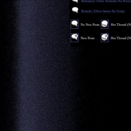
Rumalaya: Order Australia No Prescr
Bystolic: Effect Amex No Script
No New Posts
Hot Thread (
New Posts
Hot Thread (