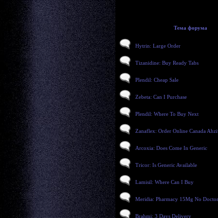
Тема форума
Hytrin: Large Order
Tizanidine: Buy Ready Tabs
Plendil: Cheap Sale
Zebeta: Can I Purchase
Plendil: Where To Buy Next
Zanaflex: Order Online Canada Ahzi
Arcoxia: Does Come In Generic
Tricor: Is Generic Available
Lamisil: Where Can I Buy
Meridia: Pharmacy 15Mg No Doctor
Brahmi: 3 Days Delivery