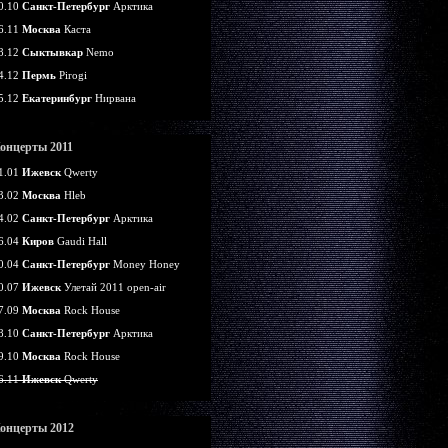
0.10
Санкт-Петербург
Арктика
6.11
Москва
Каста
8.12
Сыктывкар
Nemo
4.12
Пермь
Pirogi
5.12
Екатеринбург
Нирвана
онцерты 2011
1.01
Ижевск
Qwerty
3.02
Москва
Hleb
4.02
Санкт-Петербург
Арктика
6.04
Киров
Gaudi Hall
0.04
Санкт-Петербург
Money Honey
0.07
Ижевск
Улетай 2011 open-air
7.09
Москва
Rock House
8.10
Санкт-Петербург
Арктика
9.10
Москва
Rock House
6.11
Ижевск
Qwerty
онцерты 2012