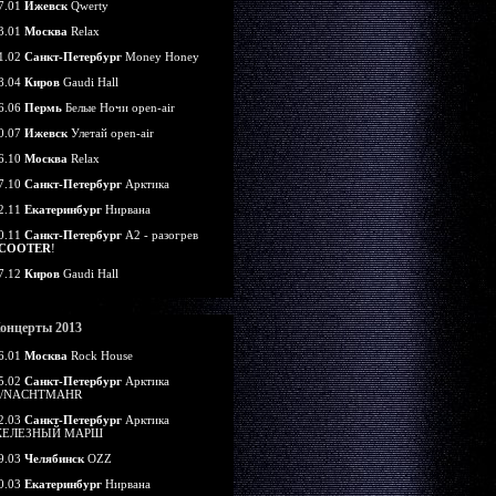
7.01
Ижевск
Qwerty
3.01
Москва
Relax
1.02
Санкт-Петербург
Money Honey
8.04
Киров
Gaudi Hall
6.06
Пермь
Белые Ночи open-air
0.07
Ижевск
Улетай open-air
6.10
Москва
Relax
7.10
Санкт-Петербург
Арктика
2.11
Екатеринбург
Нирвана
0.11
Санкт-Петербург
А2 - разогрев
COOTER
!
7.12
Киров
Gaudi Hall
онцерты 2013
6.01
Москва
Rock House
5.02
Санкт-Петербург
Арктика
/NACHTMAHR
2.03
Санкт-Петербург
Арктика
ЕЛЕЗНЫЙ МАРШ
9.03
Челябинск
OZZ
0.03
Екатеринбург
Нирвана