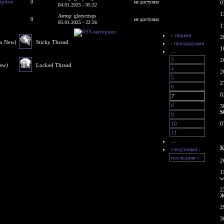
iption
0
не доступно
0
04.01.2025 - 05:32
1
Автор: glorycrisps
0
не доступно
05.01.2025 - 22:26
1
« первая
2
No New)
Sticky Thread
‹ предыдущая
1
…
3
2
New)
Locked Thread
4
2
5
2
6
0
7
8
3
S
9
10
0
11
…
К
следующая ›
последняя »
2
1
w
2
Ж
2
3