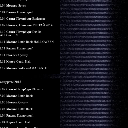
1.04
Москва
Seven
2.04
Рязань
Планетарий
0.04
Санкт-Петербург
Backstage
9.07
Ижевск, Нечкино
УЛЕТАЙ 2014
1.10
Санкт-Петербург
Da: Da:
ALLOWEEN
1.11
Москва
Little Rock HALLOWEEN
2.11
Рязань
Планетарий
8.11
Ижевск
Qwerty
5.11
Киров
Gaudi Hall
3.12
Москва
Volta w/AMARANTHE
онцерты 2015
6.02
Санкт-Петербург
Phoenix
7.02
Москва
Little Rock
1.03
Ижевск
Qwerty
0.04
Москва
Little Rock
1.04
Рязань
Планетарий
5.04
Киров
Gaudi Hall