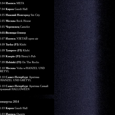
3.04
Ижевск
МЕГА
7.04
Киров
Gaudi Hall
4.05
Нижний Новгород
Sin City
5.05
Москва
Rock House
8.05
Череповец
Camelot
9.05
Вологда
Оливер
0.07
Ижевск
УЛЕТАЙ open-air
4.09
Turku (FI)
Klubi
5.09
Tampere (FI)
Klubi
6.09
Kuopio (FI)
Henry's Pub
7.09
Helsinki (FI)
On The Rocks
2.10
Москва
Volta w/HANZEL UND
RETYL
3.10
Санкт-Петербург
Арктика
/HANZEL UND GRETYL
6.10
Санкт-Петербург
Арктика Самый
трашный HALLOWEEN
онцерты 2014
1.03
Киров
Gaudi Hall
5.03
Ижевск
Qwerty