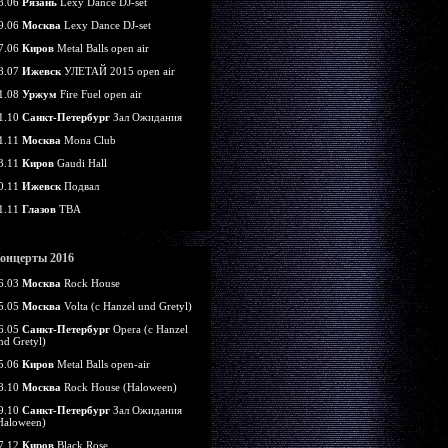
8.06
Рязань
Lexy Dance DJ-set
9.06
Москва
Lexy Dance DJ-set
7.06
Киров
Metal Balls open air
8.07
Ижевск
УЛЕТАЙ 2015 open air
1.08
Уржум
Fire Fuel open air
1.10
Санкт-Петербург
Зал Ожидания
1.11
Москва
Mona Club
3.11
Киров
Gaudi Hall
0.11
Ижевск
Подвал
1.11
Глазов
TBA
онцерты 2016
6.03
Москва
Rock House
5.05
Москва
Volta (c Hanzel und Gretyl)
6.05
Санкт-Петербург
Opera (c Hanzel
nd Gretyl)
5.06
Киров
Metal Balls open-air
8.10
Москва
Rock House (Haloween)
9.10
Санкт-Петербург
Зал Ожидания
Haloween)
7.12
Киров
Black Rose