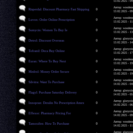
13.02.2025 - 04
Автор: woodens
Risperdal: Discount Pharmacy Fast Shipping
0
13.02.2025 - 09
Автор: woodens
Luvox: Order Online Prescription
0
13.02.2025 - 11
Автор: woodens
Sumycin: Women To Buy Ie
0
13.02.2025 - 13
Автор: glorycri
Detrol: Discount Overseas
0
13.02.2025 - 14
Автор: glorycri
Tofranil: Deca Buy Online
0
13.02.2025 - 17
Автор: woodens
Eurax: Where To Buy Next
0
13.02.2025 - 19
Автор: woodens
Medrol: Money Order Secure
0
13.02.2025 - 19
Автор: woodens
Silvitra: Want To Purchase
0
14.02.2025 - 04
Автор: glorycri
Flagyl: Purchase Saturday Delivery
0
14.02.2025 - 05
Автор: glorycri
Innopran: Deralin No Prescription Amex
0
14.02.2025 - 06
Автор: glorycri
Effexor: Pharmacy Pricing For
0
14.02.2025 - 09
Автор: woodens
Tamoxifen: How To Purchase
0
14.02.2025 - 11
Автор: glorycri