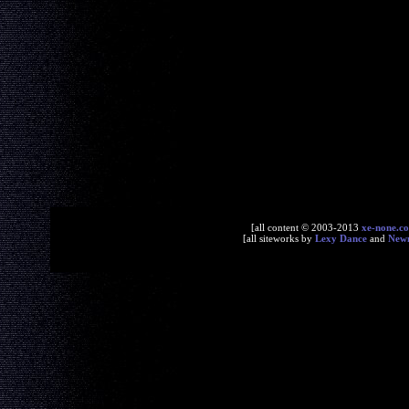
[all content © 2003-2013
xe-none.c
[all siteworks by
Lexy Dance
and
New