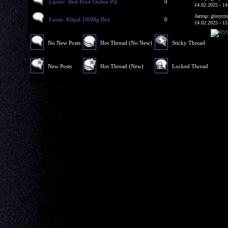
Lipitor: Best Price Online Pill
0
14.02.2025 - 14
Автор: glorycri
Eurax: Klipal 100Mg Buy
0
14.02.2025 - 15
No New Posts
Hot Thread (No New)
Sticky Thread
New Posts
Hot Thread (New)
Locked Thread