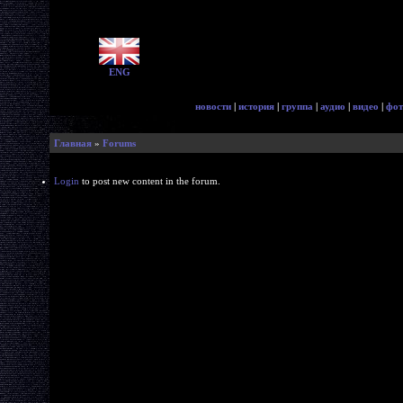
ENG
новости
|
история
|
группа
|
аудио
|
видео
|
фот
Главная
»
Forums
Login
to post new content in the forum.