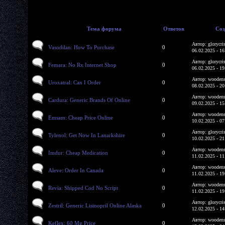
Тема форума
Ответов
Соз
Автор: glorycri
Vasodilan: How To Purchase
0
06.02.2025 - 16
Автор: glorycri
Femara: No Rx Internet Shop
0
06.02.2025 - 19
Автор: woodens
Uroxatral: Can I Order
0
08.02.2025 - 20
Автор: woodens
Cardura: Generic Brands Of Online
0
09.02.2025 - 15
Автор: woodens
Emsam: Cheap Price Online
0
10.02.2025 - 07
Автор: glorycri
Tylenol: Get Now In Lanarkshire
0
10.02.2025 - 21
Автор: woodens
Imdur: Cheap Medication
0
11.02.2025 - 11
Автор: woodens
Aleve: Order In Canada
0
11.02.2025 - 19
Автор: woodens
Revia: Shipped Cod No Script
0
11.02.2025 - 19
Автор: glorycri
Zestril: Generic Lisinopril Online Alaska
0
12.02.2025 - 14
Автор: woodens
Keflex: 60 Mg Price
0