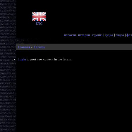
ENG
новости
|
история
|
группа
|
аудио
|
видео
|
фот
Главная
»
Forums
Login
to post new content in the forum.