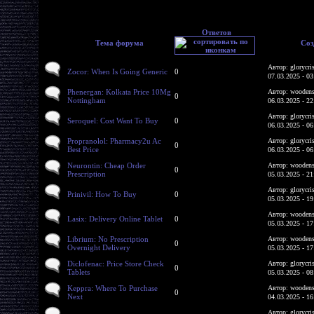
Ответов
Тема форума
Соз
Автор: glorycri
Zocor: When Is Going Generic
0
07.03.2025 - 03
Phenergan: Kolkata Price 10Mg
Автор: woodens
0
Nottingham
06.03.2025 - 22
Автор: glorycri
Seroquel: Cost Want To Buy
0
06.03.2025 - 06
Propranolol: Pharmacy2u Ac
Автор: glorycri
0
Best Price
06.03.2025 - 06
Neurontin: Cheap Order
Автор: woodens
0
Prescription
05.03.2025 - 21
Автор: glorycri
Prinivil: How To Buy
0
05.03.2025 - 19
Автор: woodens
Lasix: Delivery Online Tablet
0
05.03.2025 - 17
Librium: No Prescription
Автор: woodens
0
Overnight Delivery
05.03.2025 - 17
Diclofenac: Price Store Check
Автор: glorycri
0
Tablets
05.03.2025 - 08
Keppra: Where To Purchase
Автор: woodens
0
Next
04.03.2025 - 16
Автор: glorycri