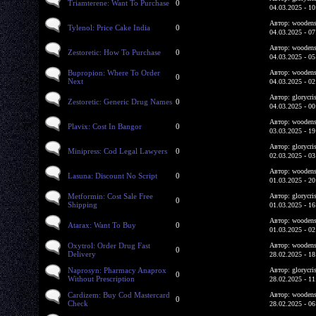
Triamterene: Want To Purchase
0
04.03.2025 - 10
Автор: woodens
Tylenol: Price Cake India
0
04.03.2025 - 07
Автор: woodens
Zestoretic: How To Purchase
0
04.03.2025 - 05
Bupropion: Where To Order
Автор: woodens
0
Next
04.03.2025 - 02
Автор: glorycri
Zestoretic: Generic Drug Names
0
04.03.2025 - 00
Автор: woodens
Plavix: Cost In Bangor
0
03.03.2025 - 19
Автор: glorycri
Minipress: Cod Legal Lawyers
0
02.03.2025 - 03
Автор: woodens
Lasuna: Discount No Script
0
01.03.2025 - 20
Metformin: Cost Sale Free
Автор: glorycri
0
Shipping
01.03.2025 - 16
Автор: woodens
Atarax: Want To Buy
0
01.03.2025 - 02
Oxytrol: Order Drug Fast
Автор: woodens
0
Delivery
28.02.2025 - 18
Naprosyn: Pharmacy Anaprox
Автор: glorycri
0
Without Prescription
28.02.2025 - 11
Cardizem: Buy Cod Mastercard
Автор: woodens
0
Check
28.02.2025 - 06