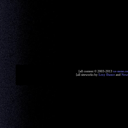
[all content © 2003-2013
xe-none.c
[all siteworks by
Lexy Dance
and
New