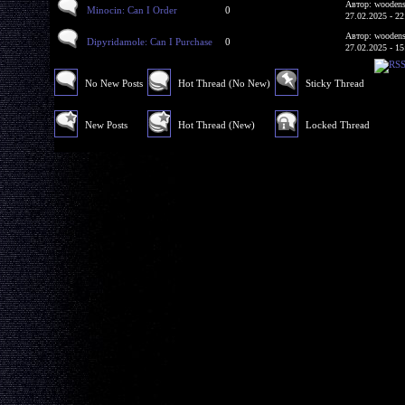
Автор: woodens
Minocin: Can I Order
0
27.02.2025 - 22
Автор: woodens
Dipyridamole: Can I Purchase
0
27.02.2025 - 15
No New Posts
Hot Thread (No New)
Sticky Thread
New Posts
Hot Thread (New)
Locked Thread