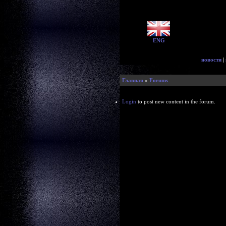
ENG
новости
|
Главная
»
Forums
Login
to post new content in the forum.