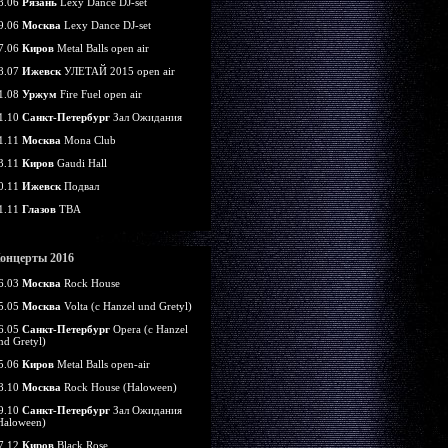
8.06
Рязань
Lexy Dance DJ-set
9.06
Москва
Lexy Dance DJ-set
7.06
Киров
Metal Balls open air
8.07
Ижевск
УЛЕТАЙ 2015 open air
1.08
Уржум
Fire Fuel open air
1.10
Санкт-Петербург
Зал Ожидания
1.11
Москва
Mona Club
3.11
Киров
Gaudi Hall
0.11
Ижевск
Подвал
1.11
Глазов
TBA
онцерты 2016
6.03
Москва
Rock House
5.05
Москва
Volta (c Hanzel und Gretyl)
6.05
Санкт-Петербург
Opera (c Hanzel
nd Gretyl)
5.06
Киров
Metal Balls open-air
8.10
Москва
Rock House (Haloween)
9.10
Санкт-Петербург
Зал Ожидания
Haloween)
7.12
Киров
Black Rose