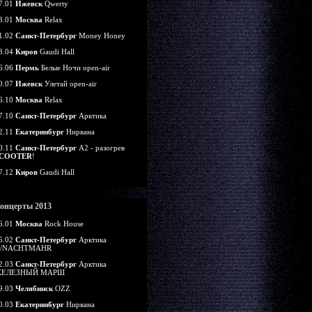
7.01
Ижевск
Qwerty
3.01
Москва
Relax
1.02
Санкт-Петербург
Money Honey
8.04
Киров
Gaudi Hall
6.06
Пермь
Белые Ночи open-air
0.07
Ижевск
Улетай open-air
6.10
Москва
Relax
7.10
Санкт-Петербург
Арктика
2.11
Екатеринбург
Нирвана
0.11
Санкт-Петербург
А2 - разогрев
COOTER
!
7.12
Киров
Gaudi Hall
онцерты 2013
6.01
Москва
Rock House
5.02
Санкт-Петербург
Арктика
/NACHTMAHR
2.03
Санкт-Петербург
Арктика
ЕЛЕЗНЫЙ МАРШ
9.03
Челябинск
OZZ
0.03
Екатеринбург
Нирвана