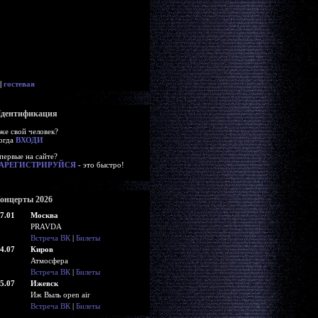
|
гостевая
дентификация
же свой человек?
огда
ВХОДИ
первые на сайте?
АРЕГИСТРИРУЙСЯ
- это быстро!
онцерты 2026
7.01
Москва
PRAVDA
Встреча ВК
|
Билеты
4.07
Киров
Атмосфера
Встреча ВК
|
Билеты
5.07
Ижевск
Иж Выль open air
Встреча ВК
|
Билеты