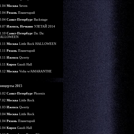
1.04
Москва
Seven
2.04
Рязань
Планетарий
0.04
Санкт-Петербург
Backstage
9.07
Ижевск, Нечкино
УЛЕТАЙ 2014
1.10
Санкт-Петербург
Da: Da:
ALLOWEEN
1.11
Москва
Little Rock HALLOWEEN
2.11
Рязань
Планетарий
8.11
Ижевск
Qwerty
5.11
Киров
Gaudi Hall
3.12
Москва
Volta w/AMARANTHE
онцерты 2015
6.02
Санкт-Петербург
Phoenix
7.02
Москва
Little Rock
1.03
Ижевск
Qwerty
0.04
Москва
Little Rock
1.04
Рязань
Планетарий
5.04
Киров
Gaudi Hall