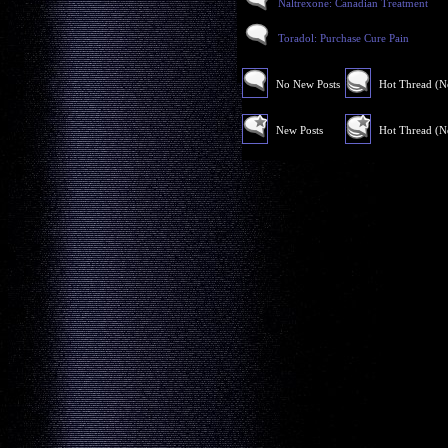
Naltrexone: Canadian Treatment
Toradol: Purchase Cure Pain
No New Posts
Hot Thread (
New Posts
Hot Thread (