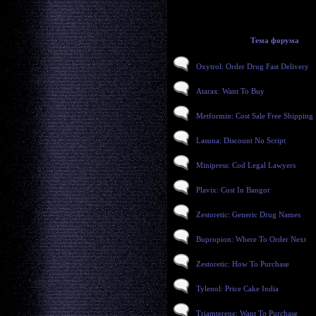
Тема форума
Oxytrol: Order Drug Fast Delivery
Atarax: Want To Buy
Metformin: Cost Sale Free Shipping
Lasuna: Discount No Script
Minipress: Cod Legal Lawyers
Plavix: Cost In Bangor
Zestoretic: Generic Drug Names
Bupropion: Where To Order Next
Zestoretic: How To Purchase
Tylenol: Price Cake India
Triamterene: Want To Purchase