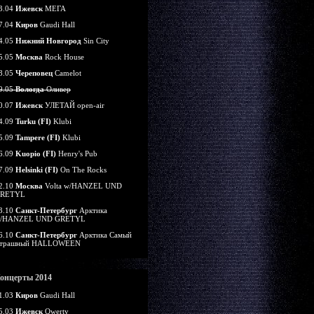
3.04
Ижевск
МЕГА
7.04
Киров
Gaudi Hall
4.05
Нижний Новгород
Sin City
5.05
Москва
Rock House
8.05
Череповец
Camelot
9.05
Вологда
Оливер
0.07
Ижевск
УЛЕТАЙ open-air
4.09
Turku (FI)
Klubi
5.09
Tampere (FI)
Klubi
6.09
Kuopio (FI)
Henry's Pub
7.09
Helsinki (FI)
On The Rocks
2.10
Москва
Volta w/HANZEL UND
RETYL
3.10
Санкт-Петербург
Арктика
/HANZEL UND GRETYL
6.10
Санкт-Петербург
Арктика Самый
трашный HALLOWEEN
онцерты 2014
1.03
Киров
Gaudi Hall
5.03
Ижевск
Qwerty