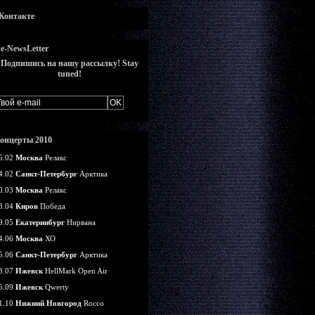
Контакте
e-NewsLetter
Подпишись на нашу рассылку! Stay
tuned!
онцерты 2010
5.02
Москва
Релакс
4.02
Санкт-Петербург
Арктика
0.03
Москва
Релакс
3.04
Киров
Победа
9.05
Екатеринбург
Нирвана
4.06
Москва
ХО
5.06
Санкт-Петербург
Арктика
3.07
Ижевск
HellMark Open Air
6.09
Ижевск
Qwerty
1.10
Нижний Новгород
Rocco