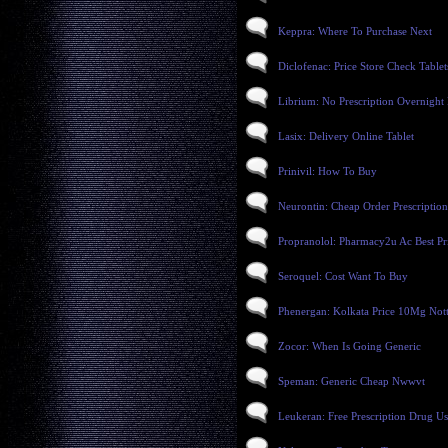
Keppra: Where To Purchase Next
Diclofenac: Price Store Check Tablet
Librium: No Prescription Overnight
Lasix: Delivery Online Tablet
Prinivil: How To Buy
Neurontin: Cheap Order Prescription
Propranolol: Pharmacy2u Ac Best Pr
Seroquel: Cost Want To Buy
Phenergan: Kolkata Price 10Mg Not
Zocor: When Is Going Generic
Speman: Generic Cheap Nwwvt
Leukeran: Free Prescription Drug U