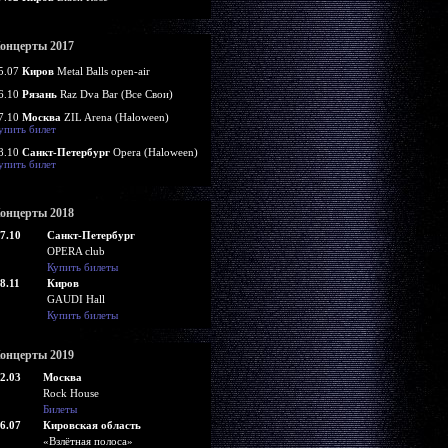
онцерты 2017
5.07
Киров
Metal Balls open-air
6.10
Рязань
Raz Dva Bar (Все Свои)
7.10
Москва
ZIL Arena (Haloween)
упить билет
8.10
Санкт-Петербург
Opera (Haloween)
упить билет
онцерты 2018
7.10
Санкт-Петербург
OPERA club
Купить билеты
8.11
Киров
GAUDI Hall
Купить билеты
онцерты 2019
2.03
Москва
Rock House
Билеты
6.07
Кировская область
«Взлётная полоса»