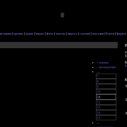
история
|
группа
|
аудио
|
видео
|
фото
|
тексты
|
пресса
|
ссылки
|
магазин
|
блоги
|
форум
И
У
Т
« первая
В
З
‹ предыдущая
…
7
К
8
1
9
10
11
2
12
13
14
2
15
…
следующая ›