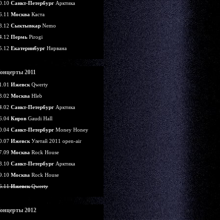
0.10
Санкт-Петербург
Арктика
6.11
Москва
Каста
8.12
Сыктывкар
Nemo
4.12
Пермь
Pirogi
5.12
Екатеринбург
Нирвана
онцерты 2011
1.01
Ижевск
Qwerty
3.02
Москва
Hleb
4.02
Санкт-Петербург
Арктика
6.04
Киров
Gaudi Hall
0.04
Санкт-Петербург
Money Honey
0.07
Ижевск
Улетай 2011 open-air
7.09
Москва
Rock House
8.10
Санкт-Петербург
Арктика
9.10
Москва
Rock House
6.11
Ижевск
Qwerty
онцерты 2012