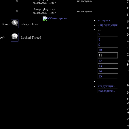
0
не доступно
0
07.03.2025 - 17:57
1
Автор: glorycrisps
0
не доступно
07.03.2025 - 17:57
1
« первая
2
No New)
Sticky Thread
‹ предыдущая
1
…
7
2
New)
Locked Thread
8
2
9
2
10
0
11
12
3
S
13
14
0
15
…
К
следующая ›
последняя »
2
1
w
2
Ж
2
3