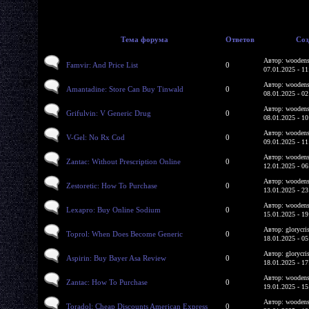
Тема форума
Ответов
Соз
Автор: woodens
Famvir: And Price List
0
07.01.2025 - 11
Автор: woodens
Amantadine: Store Can Buy Tinwald
0
08.01.2025 - 02
Автор: woodens
Grifulvin: V Generic Drug
0
08.01.2025 - 10
Автор: woodens
V-Gel: No Rx Cod
0
09.01.2025 - 11
Автор: woodens
Zantac: Without Prescription Online
0
12.01.2025 - 06
Автор: woodens
Zestoretic: How To Purchase
0
13.01.2025 - 23
Автор: woodens
Lexapro: Buy Online Sodium
0
15.01.2025 - 19
Автор: glorycri
Toprol: When Does Become Generic
0
18.01.2025 - 05
Автор: glorycri
Aspirin: Buy Bayer Asa Review
0
18.01.2025 - 17
Автор: woodens
Zantac: How To Purchase
0
19.01.2025 - 15
Автор: woodens
Toradol: Cheap Discounts American Express
0