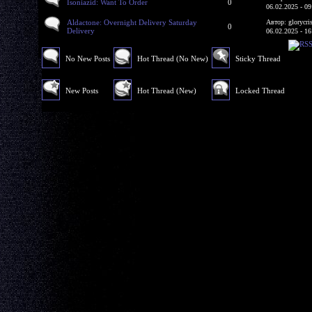
Isoniazid: Want To Order
0
06.02.2025 - 09
Aldactone: Overnight Delivery Saturday
Автор: glorycri
0
Delivery
06.02.2025 - 16
No New Posts
Hot Thread (No New)
Sticky Thread
New Posts
Hot Thread (New)
Locked Thread