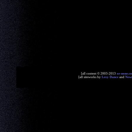
[all content © 2003-2013
xe-none.c
[all siteworks by
Lexy Dance
and
New