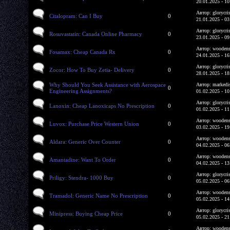
20.01.2025 - 10
Автор: glorycri
Citalopram: Can I Buy
0
21.01.2025 - 03
Автор: glorycri
Rosuvastatin: Canada Online Pharmacy
0
23.01.2025 - 09
Автор: woodens
Fosamax: Cheap Canada Rx
0
24.01.2025 - 16
Автор: glorycri
Zocor: How To Buy Zetia- Delivery
0
28.01.2025 - 18
Why Should You Seek Assistance with Aerospace
Автор: markedi
0
Engineering Assignments?
01.02.2025 - 10
Автор: glorycri
Lanoxin: Cheap Lanoxicaps No Prescription
0
01.02.2025 - 11
Автор: woodens
Luvox: Purchase Price Western Union
0
03.02.2025 - 19
Автор: woodens
Aldara: Generic Over Counter
0
04.02.2025 - 06
Автор: woodens
Amantadine: Want To Order
0
04.02.2025 - 13
Автор: glorycri
Priligy: Stendra- 1000 Buy
0
05.02.2025 - 06
Автор: woodens
Tramadol: Generic Name No Prescription
0
05.02.2025 - 14
Автор: glorycri
Minipress: Buying Cheap Price
0
05.02.2025 - 21
Автор: woodens