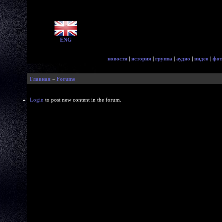
ENG
новости
|
история
|
группа
|
аудио
|
видео
|
фот
Главная
»
Forums
Login
to post new content in the forum.