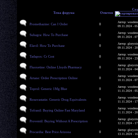
Соз
Тема форума
Ответов
Автор: woodens
Promethazine: Can I Order
0
09.11.2024 - 05
Автор: woodens
Suhagra: How To Purchase
0
09.11.2024 - 07
Автор: glorycri
Elavil: How To Purchase
0
09.11.2024 - 20
Автор: woodens
Tadapox: Cr Cost
0
09.11.2024 - 23
Автор: glorycri
Fluoxetine: Online Lloyds Pharmacy
0
10.11.2024 - 04
Автор: woodens
Artane: Order Prescription Online
0
10.11.2024 - 07
Автор: woodens
Toprol: Generic 1Mg Blue
0
11.11.2024 - 05
Автор: woodens
Rosuvastatin: Generic Drug Equivalents
0
11.11.2024 - 17
Автор: woodens
Tofranil: Buying Online Fast Maryland
0
11.11.2024 - 20
Автор: glorycri
Proventil: Buying Without A Prescription
0
12.11.2024 - 17
Автор: glorycri
Procardia: Best Price Arizona
0
13.11.2024 - 16