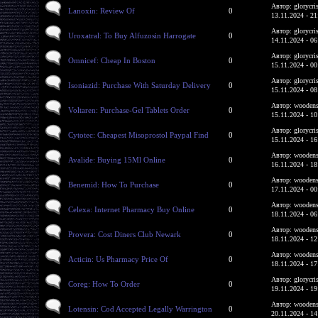
Автор: glorycri
Lanoxin: Review Of
0
13.11.2024 - 21
Автор: glorycri
Uroxatral: To Buy Alfuzosin Harrogate
0
14.11.2024 - 06
Автор: glorycri
Omnicef: Cheap In Boston
0
15.11.2024 - 00
Автор: glorycri
Isoniazid: Purchase With Saturday Delivery
0
15.11.2024 - 08
Автор: woodens
Voltaren: Purchase-Gel Tablets Order
0
15.11.2024 - 10
Автор: glorycri
Cytotec: Cheapest Misoprostol Paypal Find
0
15.11.2024 - 16
Автор: woodens
Avalide: Buying 15Ml Online
0
16.11.2024 - 18
Автор: woodens
Benemid: How To Purchase
0
17.11.2024 - 00
Автор: woodens
Celexa: Internet Pharmacy Buy Online
0
18.11.2024 - 06
Автор: woodens
Provera: Cost Diners Club Newark
0
18.11.2024 - 12
Автор: woodens
Acticin: Us Pharmacy Price Of
0
18.11.2024 - 17
Автор: glorycri
Coreg: How To Order
0
19.11.2024 - 19
Автор: woodens
Lotensin: Cod Accepted Legally Warrington
0
20.11.2024 - 14