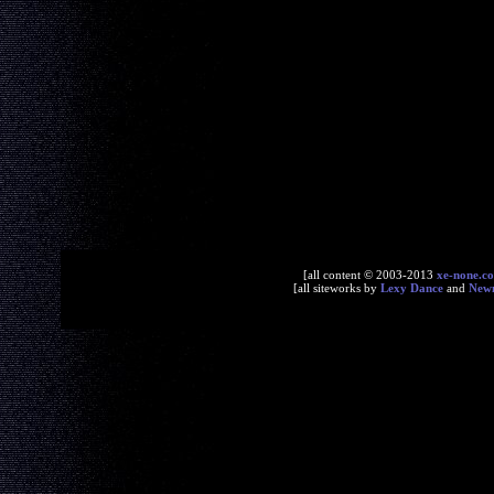
[all content © 2003-2013
xe-none.c
[all siteworks by
Lexy Dance
and
New