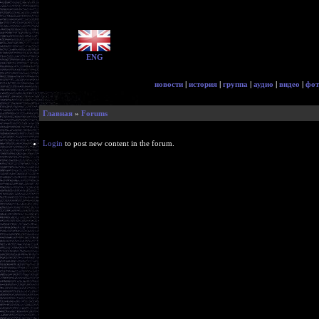
ENG
новости
|
история
|
группа
|
аудио
|
видео
|
фот
Главная
»
Forums
Login
to post new content in the forum.