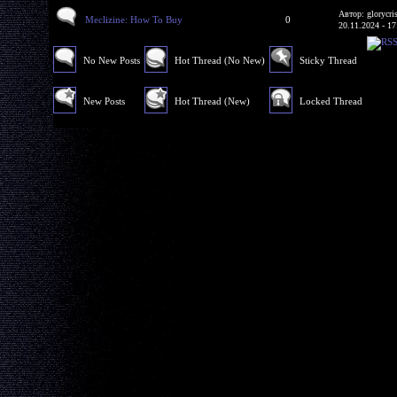
Автор: glorycri
Meclizine: How To Buy
0
20.11.2024 - 17
No New Posts
Hot Thread (No New)
Sticky Thread
New Posts
Hot Thread (New)
Locked Thread