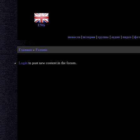
ENG
новости
|
история
|
группа
|
аудио
|
видео
|
фот
Главная
»
Forums
Login
to post new content in the forum.