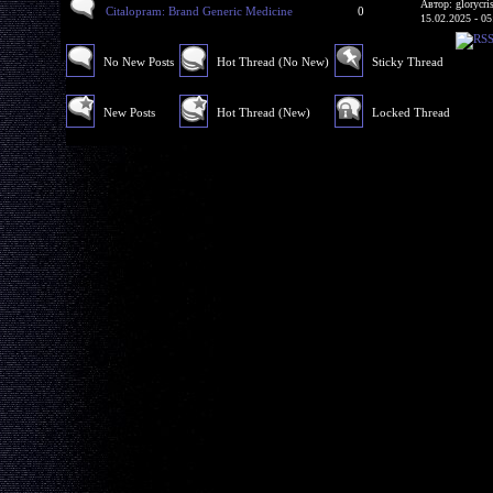
Автор: glorycri
Citalopram: Brand Generic Medicine
0
15.02.2025 - 05
No New Posts
Hot Thread (No New)
Sticky Thread
New Posts
Hot Thread (New)
Locked Thread