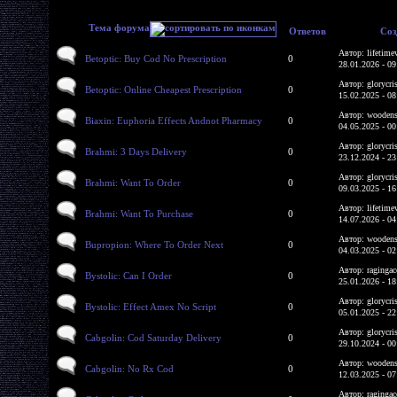
Тема форума
Ответов
Соз
Автор: lifetime
Betoptic: Buy Cod No Prescription
0
28.01.2026 - 09
Автор: glorycri
Betoptic: Online Cheapest Prescription
0
15.02.2025 - 08
Автор: woodens
Biaxin: Euphoria Effects Andnot Pharmacy
0
04.05.2025 - 00
Автор: glorycri
Brahmi: 3 Days Delivery
0
23.12.2024 - 23
Автор: glorycri
Brahmi: Want To Order
0
09.03.2025 - 16
Автор: lifetime
Brahmi: Want To Purchase
0
14.07.2026 - 04
Автор: woodens
Bupropion: Where To Order Next
0
04.03.2025 - 02
Автор: ragingac
Bystolic: Can I Order
0
25.01.2026 - 18
Автор: glorycri
Bystolic: Effect Amex No Script
0
05.01.2025 - 22
Автор: glorycri
Cabgolin: Cod Saturday Delivery
0
29.10.2024 - 00
Автор: woodens
Cabgolin: No Rx Cod
0
12.03.2025 - 07
Автор: ragingac