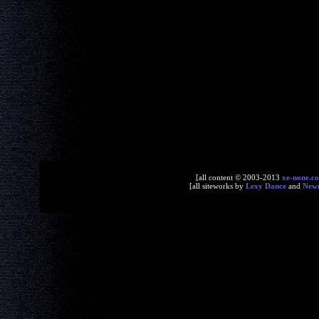
[all content © 2003-2013
xe-none.c
[all siteworks by
Lexy Dance
and
New