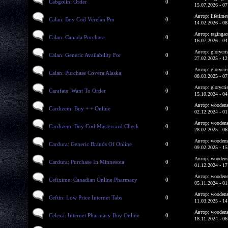
Cabgolin: Order
0
15.07.2026 - 07
Автор: lifetime
Calan: Buy Cod Verelan Pm
0
14.02.2026 - 08
Автор: ragingac
Calan: Canada Purchase
0
16.07.2026 - 04
Автор: glorycri
Calan: Generic Availability For
0
27.02.2025 - 12
Автор: glorycri
Calan: Purchase Covera Alaska
0
08.03.2025 - 07
Автор: glorycri
Carafate: Want To Order
0
15.10.2024 - 04
Автор: woodens
Cardizem: Buy + + Online
0
02.12.2024 - 01
Автор: woodens
Cardizem: Buy Cod Mastercard Check
0
28.02.2025 - 06
Автор: woodens
Cardura: Generic Brands Of Online
0
09.02.2025 - 15
Автор: woodens
Cardura: Purchase In Minnesota
0
01.12.2024 - 17
Автор: woodens
Cefixime: Canadian Online Pharmacy
0
05.11.2024 - 01
Автор: woodens
Ceftin: Low Price Internet Tabs
0
11.03.2025 - 14
Автор: woodens
Celexa: Internet Pharmacy Buy Online
0
18.11.2024 - 06