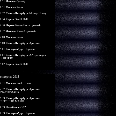
7.01
Ижевск
Qwerty
3.01
Москва
Relax
1.02
Санкт-Петербург
Money Honey
8.04
Киров
Gaudi Hall
6.06
Пермь
Белые Ночи open-air
0.07
Ижевск
Улетай open-air
6.10
Москва
Relax
7.10
Санкт-Петербург
Арктика
2.11
Екатеринбург
Нирвана
0.11
Санкт-Петербург
А2 - разогрев
COOTER
!
7.12
Киров
Gaudi Hall
онцерты 2013
6.01
Москва
Rock House
5.02
Санкт-Петербург
Арктика
/NACHTMAHR
2.03
Санкт-Петербург
Арктика
ЕЛЕЗНЫЙ МАРШ
9.03
Челябинск
OZZ
0.03
Екатеринбург
Нирвана