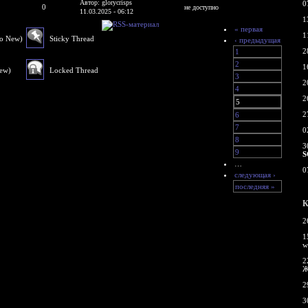
Автор: glorycrisps
0
0
не доступно
11.03.2025 - 06:12
1
« первая
1
No New)
Sticky Thread
‹ предыдущая
2
1
2
1
New)
Locked Thread
3
2
4
2
5
2
6
7
0
8
3
9
S
…
0
следующая ›
последняя »
К
2
1
w
2
Ж
2
3