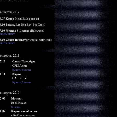
онцерты 2017
5.07
Киров
Metal Balls open-air
6.10
Рязань
Raz Dva Bar (Все Свои)
7.10
Москва
ZIL Arena (Haloween)
упить билет
8.10
Санкт-Петербург
Opera (Haloween)
упить билет
онцерты 2018
7.10
Санкт-Петербург
OPERA club
Купить билеты
8.11
Киров
GAUDI Hall
Купить билеты
онцерты 2019
2.03
Москва
Rock House
Билеты
6.07
Кировская область
«Взлётная полоса»