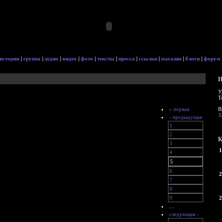
история
|
группа
|
аудио
|
видео
|
фото
|
тексты
|
пресса
|
ссылки
|
магазин
|
блоги
|
форум
И
У
Т
« первая
В
З
‹ предыдущая
1
2
К
3
1
4
5
6
2
7
8
9
2
…
следующая ›