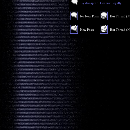
Cyklokapron: Generic Legally
No New Posts
Hot Thread (
New Posts
Hot Thread (