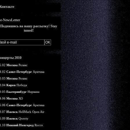
Контакте
e-NewsLetter
Подпишись на нашу рассылку! Stay
tuned!
онцерты 2010
5.02
Москва
Релакс
4.02
Санкт-Петербург
Арктика
0.03
Москва
Релакс
3.04
Киров
Победа
9.05
Екатеринбург
Нирвана
4.06
Москва
ХО
5.06
Санкт-Петербург
Арктика
3.07
Ижевск
HellMark Open Air
6.09
Ижевск
Qwerty
1.10
Нижний Новгород
Rocco