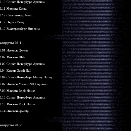
0.10
Санкт-Петербург
Арктика
6.11
Москва
Каста
8.12
Сыктывкар
Nemo
4.12
Пермь
Pirogi
5.12
Екатеринбург
Нирвана
онцерты 2011
1.01
Ижевск
Qwerty
3.02
Москва
Hleb
4.02
Санкт-Петербург
Арктика
6.04
Киров
Gaudi Hall
0.04
Санкт-Петербург
Money Honey
0.07
Ижевск
Улетай 2011 open-air
7.09
Москва
Rock House
8.10
Санкт-Петербург
Арктика
9.10
Москва
Rock House
6.11
Ижевск
Qwerty
онцерты 2012