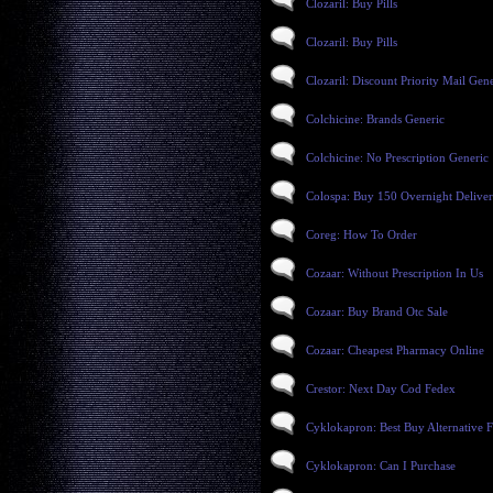
Clozaril: Buy Pills
Clozaril: Buy Pills
Clozaril: Discount Priority Mail Gen
Colchicine: Brands Generic
Colchicine: No Prescription Generic
Colospa: Buy 150 Overnight Delive
Coreg: How To Order
Cozaar: Without Prescription In Us
Cozaar: Buy Brand Otc Sale
Cozaar: Cheapest Pharmacy Online
Crestor: Next Day Cod Fedex
Cyklokapron: Best Buy Alternative F
Cyklokapron: Can I Purchase