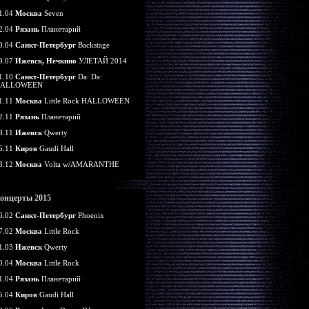
1.04
Москва
Seven
2.04
Рязань
Планетарий
0.04
Санкт-Петербург
Backstage
9.07
Ижевск, Нечкино
УЛЕТАЙ 2014
1.10
Санкт-Петербург
Da: Da:
ALLOWEEN
1.11
Москва
Little Rock HALLOWEEN
2.11
Рязань
Планетарий
8.11
Ижевск
Qwerty
5.11
Киров
Gaudi Hall
3.12
Москва
Volta w/AMARANTHE
онцерты 2015
6.02
Санкт-Петербург
Phoenix
7.02
Москва
Little Rock
1.03
Ижевск
Qwerty
0.04
Москва
Little Rock
1.04
Рязань
Планетарий
5.04
Киров
Gaudi Hall