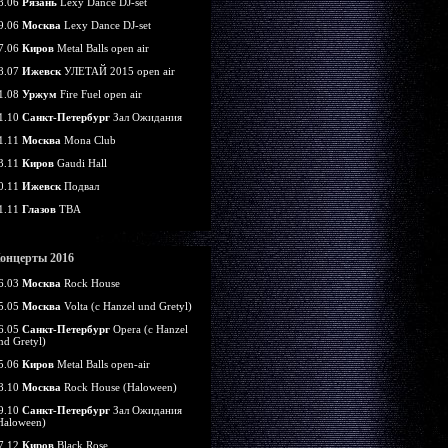
8.06
Рязань
Lexy Dance DJ-set
9.06
Москва
Lexy Dance DJ-set
7.06
Киров
Metal Balls open air
8.07
Ижевск
УЛЕТАЙ 2015 open air
1.08
Уржум
Fire Fuel open air
1.10
Санкт-Петербург
Зал Ожидания
1.11
Москва
Mona Club
3.11
Киров
Gaudi Hall
0.11
Ижевск
Подвал
1.11
Глазов
TBA
онцерты 2016
6.03
Москва
Rock House
5.05
Москва
Volta (c Hanzel und Gretyl)
6.05
Санкт-Петербург
Opera (c Hanzel
nd Gretyl)
5.06
Киров
Metal Balls open-air
8.10
Москва
Rock House (Haloween)
9.10
Санкт-Петербург
Зал Ожидания
Haloween)
7.12
Киров
Black Rose