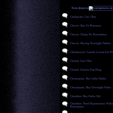
Тема форума
Citalopram: Can I Buy
Cleocin: Buy Us Pharmacy
Cleocin: Cheap No Prescription
Cleocin: Buying Overnight Tablets
Clindamycin: Canada Lowest-Gel Pr
Clomid: Can I Buy
Clomid: Generic Fast Drug
Clonazepam: Buy India Online
Clonazepam: Buy Overnight Fedex
Clonidine: Buy Fedex Del
Clonidine: Need Hypertension Witho
Prescription