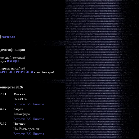
|
гостевая
дентификация
же свой человек?
огда
ВХОДИ
первые на сайте?
АРЕГИСТРИРУЙСЯ
- это быстро!
онцерты 2026
7.01
Москва
PRAVDA
Встреча ВК
|
Билеты
4.07
Киров
Атмосфера
Встреча ВК
|
Билеты
5.07
Ижевск
Иж Выль open air
Встреча ВК
|
Билеты