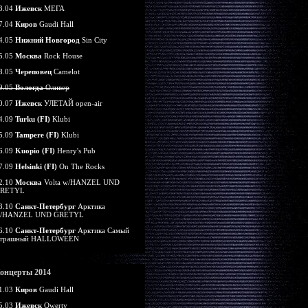
3.04
Ижевск
МЕГА
7.04
Киров
Gaudi Hall
4.05
Нижний Новгород
Sin City
5.05
Москва
Rock House
8.05
Череповец
Camelot
9.05
Вологда
Оливер
0.07
Ижевск
УЛЕТАЙ open-air
4.09
Turku (FI)
Klubi
5.09
Tampere (FI)
Klubi
6.09
Kuopio (FI)
Henry's Pub
7.09
Helsinki (FI)
On The Rocks
2.10
Москва
Volta w/HANZEL UND
RETYL
3.10
Санкт-Петербург
Арктика
/HANZEL UND GRETYL
6.10
Санкт-Петербург
Арктика Самый
трашный HALLOWEEN
онцерты 2014
1.03
Киров
Gaudi Hall
5.03
Ижевск
Qwerty