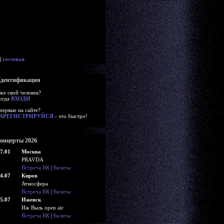
|
гостевая
дентификация
же свой человек?
огда
ВХОДИ
первые на сайте?
АРЕГИСТРИРУЙСЯ
- это быстро!
онцерты 2026
7.01
Москва
PRAVDA
Встреча ВК
|
Билеты
4.07
Киров
Атмосфера
Встреча ВК
|
Билеты
5.07
Ижевск
Иж Выль open air
Встреча ВК
|
Билеты