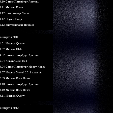
0.10
Санкт-Петербург
Арктика
6.11
Москва
Каста
8.12
Сыктывкар
Nemo
4.12
Пермь
Pirogi
5.12
Екатеринбург
Нирвана
онцерты 2011
1.01
Ижевск
Qwerty
3.02
Москва
Hleb
4.02
Санкт-Петербург
Арктика
6.04
Киров
Gaudi Hall
0.04
Санкт-Петербург
Money Honey
0.07
Ижевск
Улетай 2011 open-air
7.09
Москва
Rock House
8.10
Санкт-Петербург
Арктика
9.10
Москва
Rock House
6.11
Ижевск
Qwerty
онцерты 2012