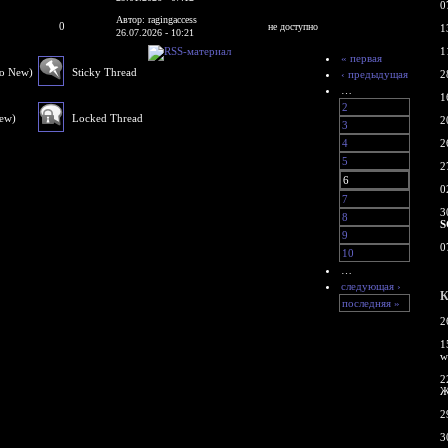
0
Автор: ragingaccess
0
не доступно
1
26.07.2026 - 10:21
1
« первая
No New)
Sticky Thread
‹ предыдущая
2
…
1
2
New)
Locked Thread
2
3
4
2
5
2
6
0
7
3
8
S
9
0
10
…
следующая ›
К
последняя »
2
1
w
2
Ж
2
3