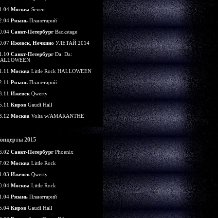
1.04
Москва
Seven
2.04
Рязань
Планетарий
0.04
Санкт-Петербург
Backstage
9.07
Ижевск, Нечкино
УЛЕТАЙ 2014
1.10
Санкт-Петербург
Da: Da:
ALLOWEEN
1.11
Москва
Little Rock HALLOWEEN
2.11
Рязань
Планетарий
8.11
Ижевск
Qwerty
5.11
Киров
Gaudi Hall
3.12
Москва
Volta w/AMARANTHE
онцерты 2015
6.02
Санкт-Петербург
Phoenix
7.02
Москва
Little Rock
1.03
Ижевск
Qwerty
0.04
Москва
Little Rock
1.04
Рязань
Планетарий
5.04
Киров
Gaudi Hall