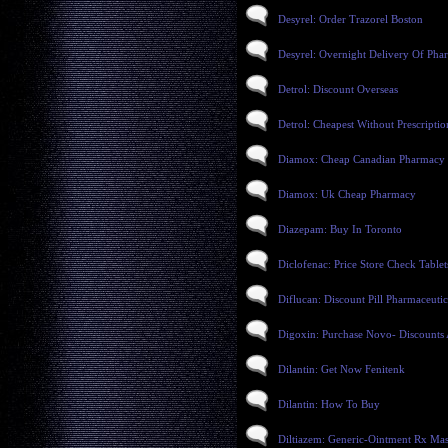
Desyrel: Order Trazorel Boston
Desyrel: Overnight Delivery Of Pha
Detrol: Discount Overseas
Detrol: Cheapest Without Prescriptio
Diamox: Cheap Canadian Pharmacy
Diamox: Uk Cheap Pharmacy
Diazepam: Buy In Toronto
Diclofenac: Price Store Check Tablet
Diflucan: Discount Pill Pharmaceutic
Digoxin: Purchase Novo- Discount
Dilantin: Get Now Fenitenk
Dilantin: How To Buy
Diltiazem: Generic-Ointment Rx Mas