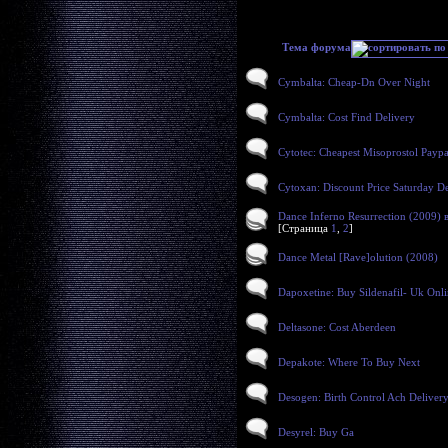
Тема форума
Cymbalta: Cheap-Dn Over Night
Cymbalta: Cost Find Delivery
Cytotec: Cheapest Misoprostol Paypa
Cytoxan: Discount Price Saturday De
Dance Inferno Resurrection (2009) в
[Страница
1
,
2
]
Dance Metal [Rave]olution (2008)
Dapoxetine: Buy Sildenafil- Uk Onl
Deltasone: Cost Aberdeen
Depakote: Where To Buy Next
Desogen: Birth Control Ach Deliver
Desyrel: Buy Ga