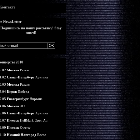
Контакте
e-NewsLetter
Подпишись на нашу рассылку! Stay
tuned!
онцерты 2010
5.02
Москва
Релакс
4.02
Санкт-Петербург
Арктика
0.03
Москва
Релакс
3.04
Киров
Победа
9.05
Екатеринбург
Нирвана
4.06
Москва
ХО
5.06
Санкт-Петербург
Арктика
3.07
Ижевск
HellMark Open Air
6.09
Ижевск
Qwerty
1.10
Нижний Новгород
Rocco