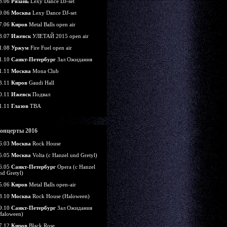
8.06
Рязань
Lexy Dance DJ-set
9.06
Москва
Lexy Dance DJ-set
7.06
Киров
Metal Balls open air
8.07
Ижевск
УЛЕТАЙ 2015 open air
1.08
Уржум
Fire Fuel open air
1.10
Санкт-Петербург
Зал Ожидания
1.11
Москва
Mona Club
3.11
Киров
Gaudi Hall
0.11
Ижевск
Подвал
1.11
Глазов
TBA
онцерты 2016
6.03
Москва
Rock House
5.05
Москва
Volta (c Hanzel und Gretyl)
6.05
Санкт-Петербург
Opera (c Hanzel
nd Gretyl)
5.06
Киров
Metal Balls open-air
8.10
Москва
Rock House (Haloween)
9.10
Санкт-Петербург
Зал Ожидания
Haloween)
7.12
Киров
Black Rose