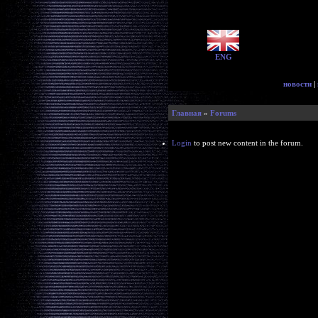
ENG
новости
|
Главная
»
Forums
Login
to post new content in the forum.