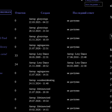
последняя »
в
Ответов
Создан
Последний ответ
X
Автор: glorycrisps
0
не доступно
22.03.2025 - 04:22
Автор: glorycrisps
0
не доступно
28.12.2024 - 21:54
Автор: glorycrisps
l Find
0
не доступно
15.11.2024 - 16:19
Автор: ragingaccess
livery
0
не доступно
21.07.2026 - 22:51
К
 сети!
Автор: Lexy Dance
Автор: Lexy Dance
33
0
18.05.2009 - 22:31
17.06.2010 - 23:48
1
Автор: Lexy Dance
Автор: Lexy Dance
24
21.11.2008 - 20:52
04.03.2009 - 22:30
2
Автор: ragingaccess
ine
0
не доступно
0
15.07.2026 - 14:31
2
Автор: woodenslabrating
0
не доступно
24.11.2024 - 11:40
2
Автор: lifetimewired
0
2
не доступно
21.07.2026 - 20:18
0
Автор: lifetimewired
y
0
не доступно
29.07.2026 - 19:54
2
Автор: lifetimewired
0
0
не доступно
19.02.2026 - 14:15