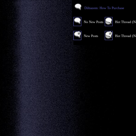
Diltiazem: How To Purchase
No New Posts
Hot Thread (
New Posts
Hot Thread (