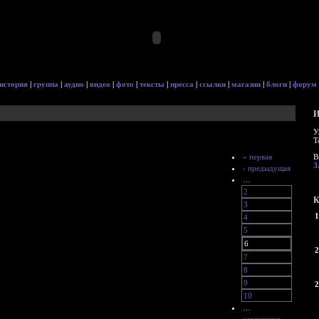
история
|
группа
|
аудио
|
видео
|
фото
|
тексты
|
пресса
|
ссылки
|
магазин
|
блоги
|
форум
И
У
Т
« первая
В
З
‹ предыдущая
…
2
К
3
1
4
5
6
2
7
8
9
2
10
…
следующая ›