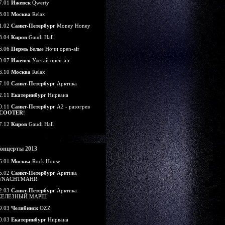
7.01
Ижевск
Qwerty
3.01
Москва
Relax
1.02
Санкт-Петербург
Money Honey
8.04
Киров
Gaudi Hall
6.06
Пермь
Белые Ночи open-air
0.07
Ижевск
Улетай open-air
6.10
Москва
Relax
7.10
Санкт-Петербург
Арктика
2.11
Екатеринбург
Нирвана
0.11
Санкт-Петербург
А2 - разогрев
COOTER
!
7.12
Киров
Gaudi Hall
онцерты 2013
6.01
Москва
Rock House
5.02
Санкт-Петербург
Арктика
/NACHTMAHR
2.03
Санкт-Петербург
Арктика
ЕЛЕЗНЫЙ МАРШ
9.03
Челябинск
OZZ
0.03
Екатеринбург
Нирвана