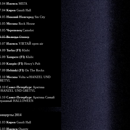
3.04
Ижевск
МЕГА
7.04
Киров
Gaudi Hall
4.05
Нижний Новгород
Sin City
5.05
Москва
Rock House
8.05
Череповец
Camelot
9.05
Вологда
Оливер
0.07
Ижевск
УЛЕТАЙ open-air
4.09
Turku (FI)
Klubi
5.09
Tampere (FI)
Klubi
6.09
Kuopio (FI)
Henry's Pub
7.09
Helsinki (FI)
On The Rocks
2.10
Москва
Volta w/HANZEL UND
RETYL
3.10
Санкт-Петербург
Арктика
/HANZEL UND GRETYL
6.10
Санкт-Петербург
Арктика Самый
трашный HALLOWEEN
онцерты 2014
1.03
Киров
Gaudi Hall
5.03
Ижевск
Qwerty