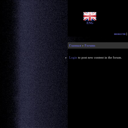
ENG
новости
|
Главная
»
Forums
Login
to post new content in the forum.