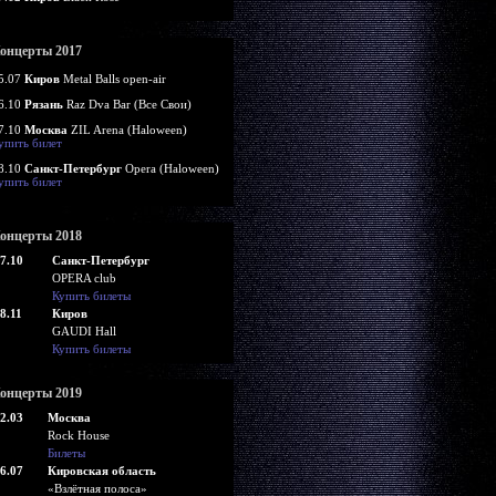
онцерты 2017
5.07
Киров
Metal Balls open-air
6.10
Рязань
Raz Dva Bar (Все Свои)
7.10
Москва
ZIL Arena (Haloween)
упить билет
8.10
Санкт-Петербург
Opera (Haloween)
упить билет
онцерты 2018
7.10
Санкт-Петербург
OPERA club
Купить билеты
8.11
Киров
GAUDI Hall
Купить билеты
онцерты 2019
2.03
Москва
Rock House
Билеты
6.07
Кировская область
«Взлётная полоса»