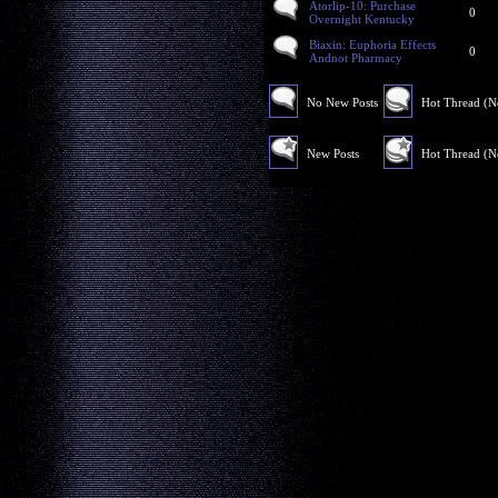
Atorlip-10: Purchase
0
Overnight Kentucky
Biaxin: Euphoria Effects
0
Andnot Pharmacy
No New Posts
Hot Thread (
New Posts
Hot Thread (