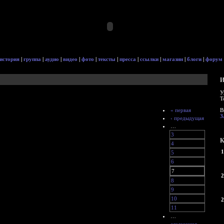
история
|
группа
|
аудио
|
видео
|
фото
|
тексты
|
пресса
|
ссылки
|
магазин
|
блоги
|
форум
И
У
Т
« первая
В
З
‹ предыдущая
…
3
К
4
1
5
6
7
2
8
9
10
2
11
…
следующая ›