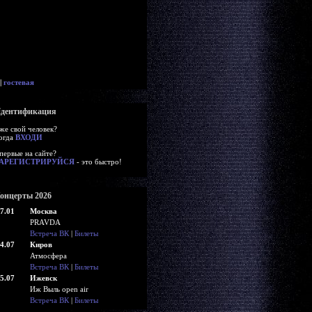
|
гостевая
дентификация
же свой человек?
огда
ВХОДИ
первые на сайте?
АРЕГИСТРИРУЙСЯ
- это быстро!
онцерты 2026
7.01
Москва
PRAVDA
Встреча ВК
|
Билеты
4.07
Киров
Атмосфера
Встреча ВК
|
Билеты
5.07
Ижевск
Иж Выль open air
Встреча ВК
|
Билеты