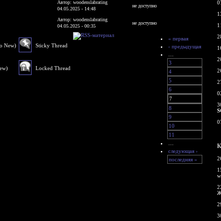
Автор: woodenslabrating
0
не доступно
04.05.2025 - 14:48
1
Автор: woodenslabrating
не доступно
1
04.05.2025 - 00:35
2
« первая
No New)
Sticky Thread
‹ предыдущая
1
…
2
3
New)
Locked Thread
2
4
5
2
6
0
7
3
8
S
9
0
10
11
…
К
следующая ›
2
последняя »
1
w
2
Ж
2
3