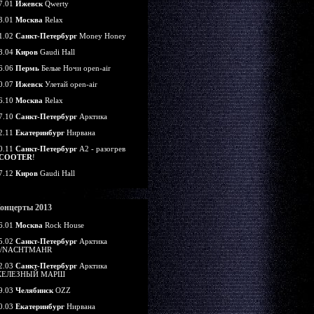
7.01
Ижевск
Qwerty
3.01
Москва
Relax
1.02
Санкт-Петербург
Money Honey
8.04
Киров
Gaudi Hall
6.06
Пермь
Белые Ночи open-air
0.07
Ижевск
Улетай open-air
6.10
Москва
Relax
7.10
Санкт-Петербург
Арктика
2.11
Екатеринбург
Нирвана
0.11
Санкт-Петербург
А2 - разогрев
COOTER
!
7.12
Киров
Gaudi Hall
онцерты 2013
6.01
Москва
Rock House
5.02
Санкт-Петербург
Арктика
/NACHTMAHR
2.03
Санкт-Петербург
Арктика
ЕЛЕЗНЫЙ МАРШ
9.03
Челябинск
OZZ
0.03
Екатеринбург
Нирвана