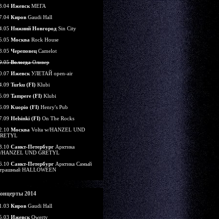
3.04
Ижевск
МЕГА
7.04
Киров
Gaudi Hall
4.05
Нижний Новгород
Sin City
5.05
Москва
Rock House
8.05
Череповец
Camelot
9.05
Вологда
Оливер
0.07
Ижевск
УЛЕТАЙ open-air
4.09
Turku (FI)
Klubi
5.09
Tampere (FI)
Klubi
6.09
Kuopio (FI)
Henry's Pub
7.09
Helsinki (FI)
On The Rocks
2.10
Москва
Volta w/HANZEL UND
RETYL
3.10
Санкт-Петербург
Арктика
/HANZEL UND GRETYL
6.10
Санкт-Петербург
Арктика Самый
трашный HALLOWEEN
онцерты 2014
1.03
Киров
Gaudi Hall
5.03
Ижевск
Qwerty