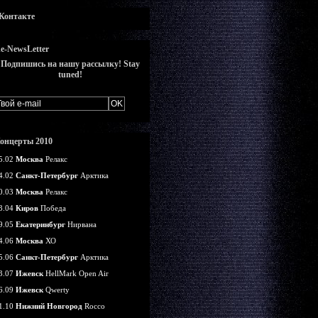
Контакте
e-NewsLetter
Подпишись на нашу рассылку! Stay
tuned!
онцерты 2010
5.02
Москва
Релакс
4.02
Санкт-Петербург
Арктика
0.03
Москва
Релакс
3.04
Киров
Победа
9.05
Екатеринбург
Нирвана
4.06
Москва
ХО
5.06
Санкт-Петербург
Арктика
3.07
Ижевск
HellMark Open Air
6.09
Ижевск
Qwerty
1.10
Нижний Новгород
Rocco