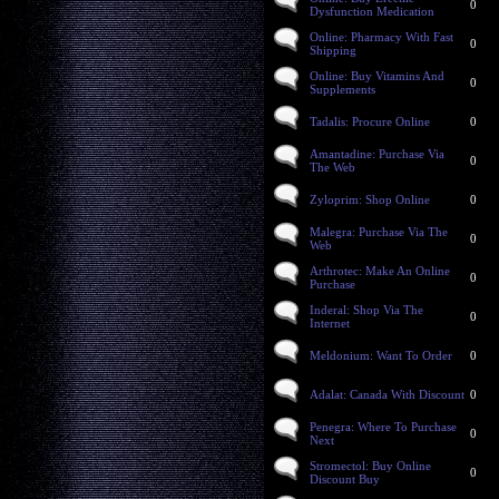
0
Dysfunction Medication
Online: Pharmacy With Fast
0
Shipping
Online: Buy Vitamins And
0
Supplements
Tadalis: Procure Online
0
Amantadine: Purchase Via
0
The Web
Zyloprim: Shop Online
0
Malegra: Purchase Via The
0
Web
Arthrotec: Make An Online
0
Purchase
Inderal: Shop Via The
0
Internet
Meldonium: Want To Order
0
Adalat: Canada With Discount
0
Penegra: Where To Purchase
0
Next
Stromectol: Buy Online
0
Discount Buy