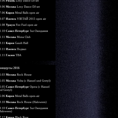
8.06
Рязань
Lexy Dance DJ-set
9.06
Москва
Lexy Dance DJ-set
7.06
Киров
Metal Balls open air
8.07
Ижевск
УЛЕТАЙ 2015 open air
1.08
Уржум
Fire Fuel open air
1.10
Санкт-Петербург
Зал Ожидания
1.11
Москва
Mona Club
3.11
Киров
Gaudi Hall
0.11
Ижевск
Подвал
1.11
Глазов
TBA
онцерты 2016
6.03
Москва
Rock House
5.05
Москва
Volta (c Hanzel und Gretyl)
6.05
Санкт-Петербург
Opera (c Hanzel
nd Gretyl)
5.06
Киров
Metal Balls open-air
8.10
Москва
Rock House (Haloween)
9.10
Санкт-Петербург
Зал Ожидания
Haloween)
7.12
Киров
Black Rose