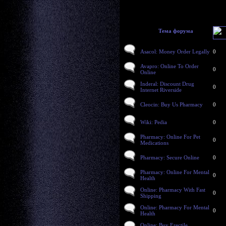
Тема форума
Asacol: Money Order Legally
0
Avapro: Online To Order
0
Online
Inderal: Discount Drug
0
Internet Riverside
Cleocin: Buy Us Pharmacy
0
Wiki: Pedia
0
Pharmacy: Online For Pet
0
Medications
Pharmacy: Secure Online
0
Pharmacy: Online For Mental
0
Health
Online: Pharmacy With Fast
0
Shipping
Online: Pharmacy For Mental
0
Health
Online: Buy Erectile