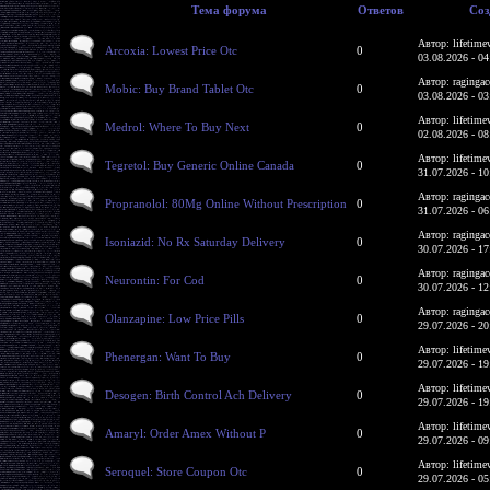
Тема форума
Ответов
Соз
Автор: lifetime
Arcoxia: Lowest Price Otc
0
03.08.2026 - 04
Автор: ragingac
Mobic: Buy Brand Tablet Otc
0
03.08.2026 - 03
Автор: lifetime
Medrol: Where To Buy Next
0
02.08.2026 - 08
Автор: lifetime
Tegretol: Buy Generic Online Canada
0
31.07.2026 - 10
Автор: ragingac
Propranolol: 80Mg Online Without Prescription
0
31.07.2026 - 06
Автор: ragingac
Isoniazid: No Rx Saturday Delivery
0
30.07.2026 - 17
Автор: ragingac
Neurontin: For Cod
0
30.07.2026 - 12
Автор: ragingac
Olanzapine: Low Price Pills
0
29.07.2026 - 20
Автор: lifetime
Phenergan: Want To Buy
0
29.07.2026 - 19
Автор: lifetime
Desogen: Birth Control Ach Delivery
0
29.07.2026 - 19
Автор: lifetime
Amaryl: Order Amex Without P
0
29.07.2026 - 09
Автор: lifetime
Seroquel: Store Coupon Otc
0
29.07.2026 - 05