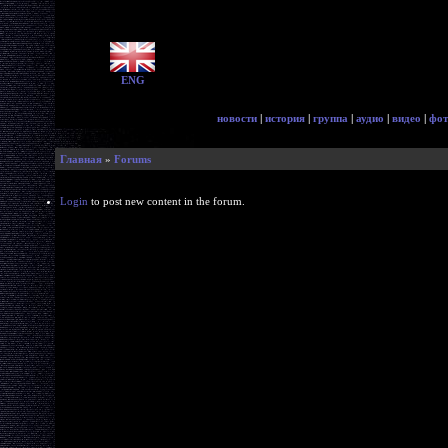
ENG
новости
|
история
|
группа
|
аудио
|
видео
|
фот
Главная
»
Forums
Login
to post new content in the forum.