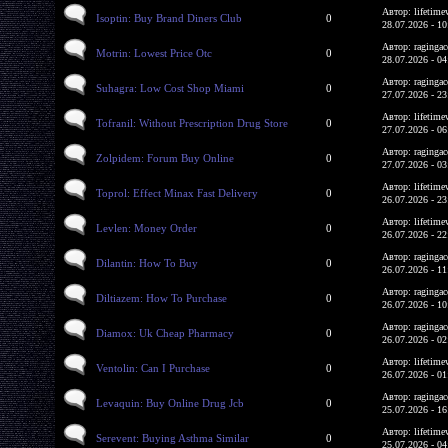
Автор: lifetime
Isoptin: Buy Brand Diners Club
0
28.07.2026 - 10
Автор: ragingac
Motrin: Lowest Price Otc
0
28.07.2026 - 04
Автор: ragingac
Suhagra: Low Cost Shop Miami
0
27.07.2026 - 23
Автор: lifetime
Tofranil: Without Prescription Drug Store
0
27.07.2026 - 06
Автор: ragingac
Zolpidem: Forum Buy Online
0
27.07.2026 - 03
Автор: lifetime
Toprol: Effect Minax Fast Delivery
0
26.07.2026 - 23
Автор: lifetime
Levlen: Money Order
0
26.07.2026 - 22
Автор: ragingac
Dilantin: How To Buy
0
26.07.2026 - 11
Автор: ragingac
Diltiazem: How To Purchase
0
26.07.2026 - 10
Автор: ragingac
Diamox: Uk Cheap Pharmacy
0
26.07.2026 - 02
Автор: lifetime
Ventolin: Can I Purchase
0
26.07.2026 - 01
Автор: ragingac
Levaquin: Buy Online Drug Jcb
0
25.07.2026 - 16
Автор: lifetime
Serevent: Buying Asthma Similar
0
25.07.2026 - 04