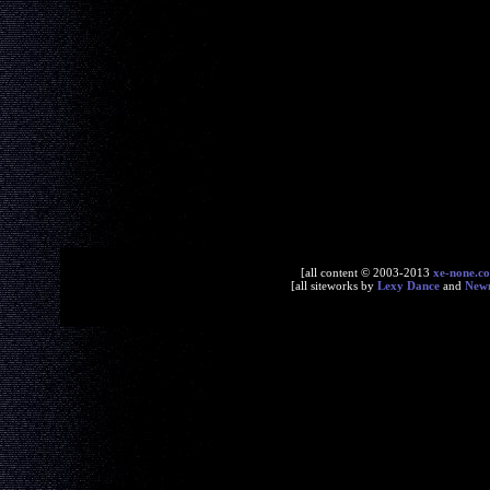
[all content © 2003-2013
xe-none.c
[all siteworks by
Lexy Dance
and
New