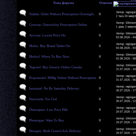
Тема форума
Ответов
Автор: ragingac
Tadalis: Order Without Prescription Overnight
0
2 часа 34 мину
Автор: lifetime
Cytoxan: Genericbuy Prescription Online
0
1 день 2 минут
Автор: lifetime
Arcoxia: Lowest Price Otc
0
03.08.2026 - 04
Автор: ragingac
Mobic: Buy Brand Tablet Otc
0
03.08.2026 - 03
Автор: lifetime
Medrol: Where To Buy Next
0
02.08.2026 - 08
Автор: lifetime
Tegretol: Buy Generic Online Canada
0
31.07.2026 - 10
Автор: ragingac
Propranolol: 80Mg Online Without Prescription
0
31.07.2026 - 06
Автор: ragingac
Isoniazid: No Rx Saturday Delivery
0
30.07.2026 - 17
Автор: ragingac
Neurontin: For Cod
0
30.07.2026 - 12
Автор: ragingac
Olanzapine: Low Price Pills
0
29.07.2026 - 20
Автор: lifetime
Phenergan: Want To Buy
0
29.07.2026 - 19
Автор: lifetime
Desogen: Birth Control Ach Delivery
0
29.07.2026 - 19