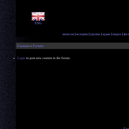
ENG
новости
|
история
|
группа
|
аудио
|
видео
|
фот
Главная
»
Forums
Login
to post new content in the forum.
Соз