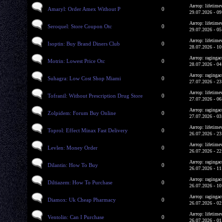
Автор: lifetime
Amaryl: Order Amex Without P
0
29.07.2026 - 09
Автор: lifetime
Seroquel: Store Coupon Otc
0
29.07.2026 - 05
Автор: lifetime
Isoptin: Buy Brand Diners Club
0
28.07.2026 - 10
Автор: ragingac
Motrin: Lowest Price Otc
0
28.07.2026 - 04
Автор: ragingac
Suhagra: Low Cost Shop Miami
0
27.07.2026 - 23
Автор: lifetime
Tofranil: Without Prescription Drug Store
0
27.07.2026 - 06
Автор: ragingac
Zolpidem: Forum Buy Online
0
27.07.2026 - 03
Автор: lifetime
Toprol: Effect Minax Fast Delivery
0
26.07.2026 - 23
Автор: lifetime
Levlen: Money Order
0
26.07.2026 - 22
Автор: ragingac
Dilantin: How To Buy
0
26.07.2026 - 11
Автор: ragingac
Diltiazem: How To Purchase
0
26.07.2026 - 10
Автор: ragingac
Diamox: Uk Cheap Pharmacy
0
26.07.2026 - 02
Автор: lifetime
Ventolin: Can I Purchase
0
26.07.2026 - 01