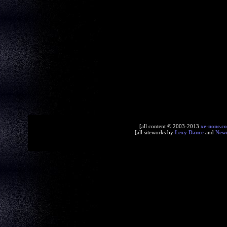
[all content © 2003-2013
xe-none.c
[all siteworks by
Lexy Dance
and
New