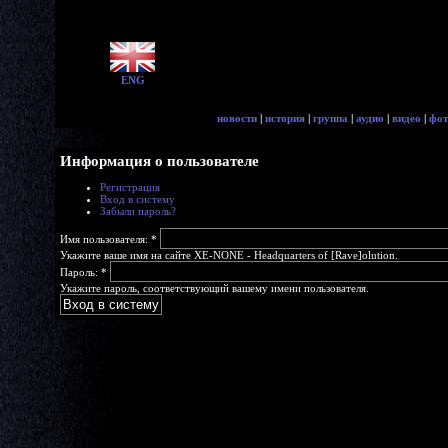
ENG
новости
|
история
|
группа
|
аудио
|
видео
|
фот
Информация о пользователе
Регистрация
Вход в систему
Забыли пароль?
Имя пользователя:
*
Укажите ваше имя на сайте XE-NONE - Headquarters of [Rave]olution.
Пароль:
*
Укажите пароль, соответствующий вашему имени пользователя.