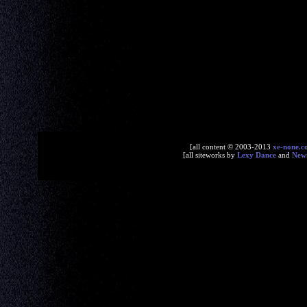
[all content © 2003-2013
xe-none.c
[all siteworks by
Lexy Dance
and
New