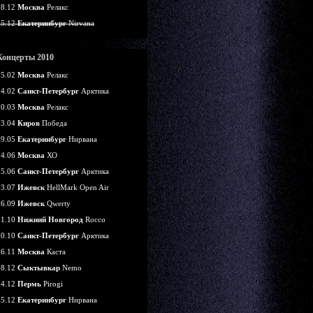
18.12
Москва
Релакс
25.12
Екатеринбург
Nirvana
Концерты 2010
05.02
Москва
Релакс
14.02
Санкт-Петербург
Арктика
20.03
Москва
Релакс
03.04
Киров
Победа
29.05
Екатеринбург
Нирвана
24.06
Москва
ХО
25.06
Санкт-Петербург
Арктика
03.07
Ижевск
HellMark Open Air
26.09
Ижевск
Qwerty
01.10
Нижний Новгород
Rocco
30.10
Санкт-Петербург
Арктика
26.11
Москва
Каста
18.12
Сыктывкар
Nemo
24.12
Пермь
Pirogi
25.12
Екатеринбург
Нирвана