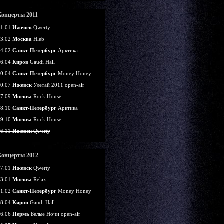
Концерты 2011
21.01
Ижевск
Qwerty
13.02
Москва
Hleb
14.02
Санкт-Петербург
Арктика
16.04
Киров
Gaudi Hall
30.04
Санкт-Петербург
Money Honey
30.07
Ижевск
Улетай 2011 open-air
17.09
Москва
Rock House
28.10
Санкт-Петербург
Арктика
29.10
Москва
Rock House
26.11
Ижевск
Qwerty
Концерты 2012
07.01
Ижевск
Qwerty
13.01
Москва
Relax
11.02
Санкт-Петербург
Money Honey
28.04
Киров
Gaudi Hall
16.06
Пермь
Белые Ночи open-air