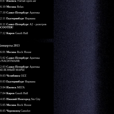
20.07
Ижевск
Улетай open-air
26.10
Москва
Relax
27.10
Санкт-Петербург
Арктика
02.11
Екатеринбург
Нирвана
30.11
Санкт-Петербург
А2 - разогрев
SCOOTER
!
07.12
Киров
Gaudi Hall
Концерты 2013
26.01
Москва
Rock House
15.02
Санкт-Петербург
Арктика
w/NACHTMAHR
22.03
Санкт-Петербург
Арктика
ЖЕЛЕЗНЫЙ МАРШ
29.03
Челябинск
OZZ
30.03
Екатеринбург
Нирвана
13.04
Ижевск
МЕГА
27.04
Киров
Gaudi Hall
04.05
Нижний Новгород
Sin City
05.05
Москва
Rock House
18.05
Череповец
Camelot