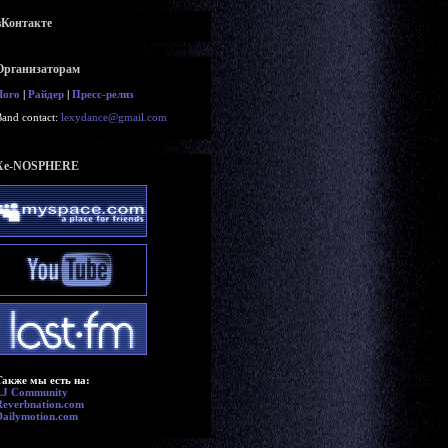
вКонтакте
Организаторам
Лого
|
Райдер
|
Пресс-релиз
Band contact:
lexydance@gmail.com
Xe-NOSPHERE
Также мы есть на:
LJ Community
Reverbnation.com
Dailymotion.com