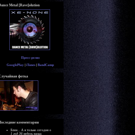
Dance Metal [Rave]olution
Пресс-релиз
GooglePlay
|
iTunes
|
BandCamp
Случайная фотка
Последние комментарии
Блин... А я только сегодня о
1 год 36 недель
назад