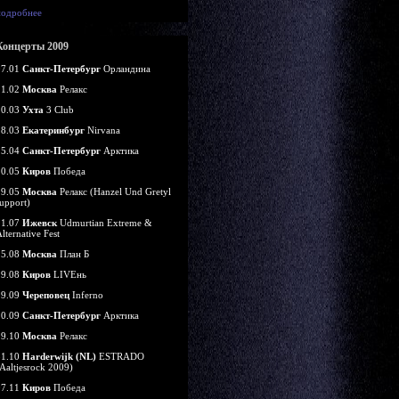
подробнее
Концерты 2009
07.01
Санкт-Петербург
Орландина
21.02
Москва
Релакс
20.03
Ухта
3 Club
28.03
Екатеринбург
Nirvana
25.04
Санкт-Петербург
Арктика
10.05
Киров
Победа
29.05
Москва
Релакс (Hanzel Und Gretyl
upport)
11.07
Ижевск
Udmurtian Extreme &
lternative Fest
15.08
Москва
План Б
29.08
Киров
LIVEнь
19.09
Череповец
Inferno
20.09
Санкт-Петербург
Арктика
29.10
Москва
Релакс
31.10
Harderwijk (NL)
ESTRADO
Aaltjesrock 2009)
07.11
Киров
Победа