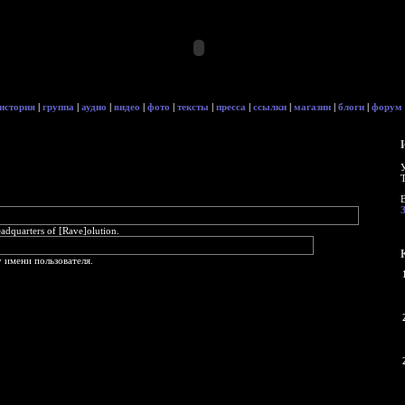
история
|
группа
|
аудио
|
видео
|
фото
|
тексты
|
пресса
|
ссылки
|
магазин
|
блоги
|
форум
quarters of [Rave]olution.
 имени пользователя.