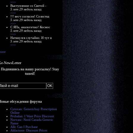
>>>
Выступление со Светой -
5 лет 29 недель
назад
>>>
!!! весч согласен! Солистка
5 лет 29 недель
назад
>>>
С ЯПа, аналогично! Космос
5 лет 29 недель
назад
>>>
Наткнулся случайно. И тут в
5 лет 29 недель
назад
>>>
more
Xe-NewsLetter
Подпишись на нашу рассылку! Stay
tuned!
Новые обсуждения форума
Cytoxan: Genericbuy Prescription
Online
Probalan: I Want Price Discount
Norvasc: Need Canada Generic
Name
Alli: Can I Purchase
Aldactone: Discount Prices