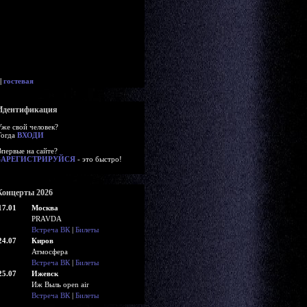
|
гостевая
Идентификация
Уже свой человек?
Тогда
ВХОДИ
Впервые на сайте?
ЗАРЕГИСТРИРУЙСЯ
- это быстро!
Концерты 2026
17.01
Москва
PRAVDA
Встреча ВК
|
Билеты
24.07
Киров
Атмосфера
Встреча ВК
|
Билеты
25.07
Ижевск
Иж Выль open air
Встреча ВК
|
Билеты