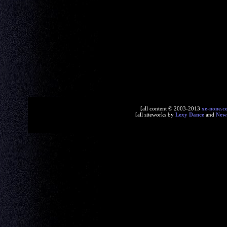
[all content © 2003-2013
xe-none.c
[all siteworks by
Lexy Dance
and
New