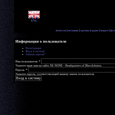
ENG
новости
|
история
|
группа
|
аудио
|
видео
|
фот
Информация о пользователе
Регистрация
Вход в систему
Забыли пароль?
Имя пользователя:
*
Укажите ваше имя на сайте XE-NONE - Headquarters of [Rave]olution.
Пароль:
*
Укажите пароль, соответствующий вашему имени пользователя.