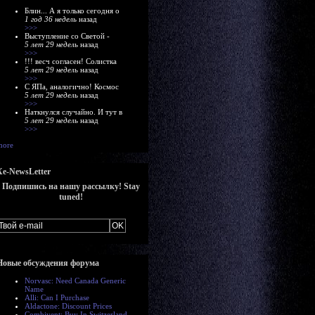
Блин... А я только сегодня о
1 год 36 недель
назад
>>>
Выступление со Светой -
5 лет 29 недель
назад
>>>
!!! весч согласен! Солистка
5 лет 29 недель
назад
>>>
С ЯПа, аналогично! Космос
5 лет 29 недель
назад
>>>
Наткнулся случайно. И тут в
5 лет 29 недель
назад
>>>
more
Xe-NewsLetter
Подпишись на нашу рассылку! Stay
tuned!
Новые обсуждения форума
Norvasc: Need Canada Generic
Name
Alli: Can I Purchase
Aldactone: Discount Prices
Combivent: Buy In Switzerland