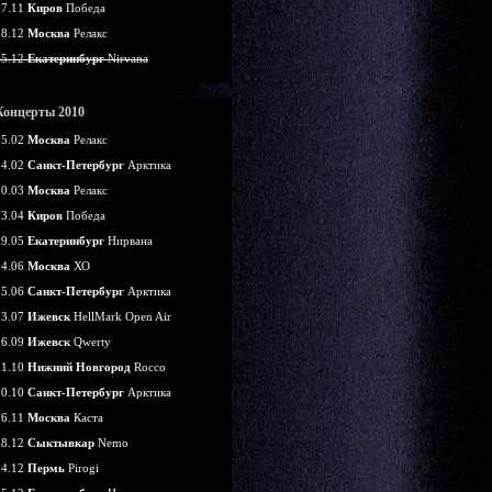
07.11
Киров
Победа
18.12
Москва
Релакс
25.12
Екатеринбург
Nirvana
Концерты 2010
05.02
Москва
Релакс
14.02
Санкт-Петербург
Арктика
20.03
Москва
Релакс
03.04
Киров
Победа
29.05
Екатеринбург
Нирвана
24.06
Москва
ХО
25.06
Санкт-Петербург
Арктика
03.07
Ижевск
HellMark Open Air
26.09
Ижевск
Qwerty
01.10
Нижний Новгород
Rocco
30.10
Санкт-Петербург
Арктика
26.11
Москва
Каста
18.12
Сыктывкар
Nemo
24.12
Пермь
Pirogi