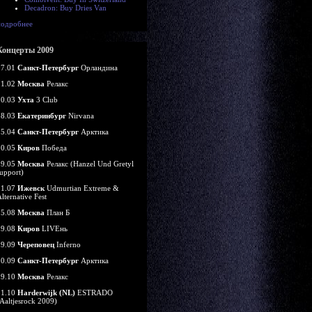
Decadron: Buy Dries Van
подробнее
Концерты 2009
07.01
Санкт-Петербург
Орландина
21.02
Москва
Релакс
20.03
Ухта
3 Club
28.03
Екатеринбург
Nirvana
25.04
Санкт-Петербург
Арктика
10.05
Киров
Победа
29.05
Москва
Релакс (Hanzel Und Gretyl
upport)
11.07
Ижевск
Udmurtian Extreme &
lternative Fest
15.08
Москва
План Б
29.08
Киров
LIVEнь
19.09
Череповец
Inferno
20.09
Санкт-Петербург
Арктика
29.10
Москва
Релакс
31.10
Harderwijk (NL)
ESTRADO
Aaltjesrock 2009)