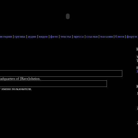
история
|
группа
|
аудио
|
видео
|
фото
|
тексты
|
пресса
|
ссылки
|
магазин
|
блоги
|
форум
quarters of [Rave]olution.
 имени пользователя.