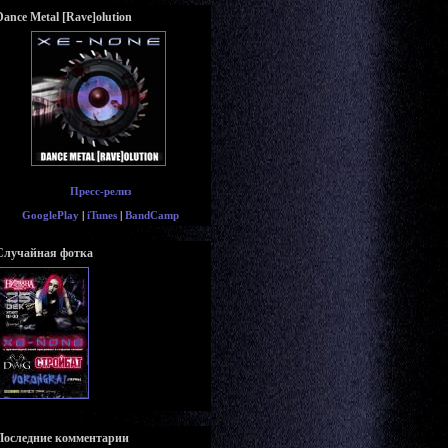
Dance Metal [Rave]olution
Пресс-релиз
GooglePlay
|
iTunes
|
BandCamp
Случайная фотка
Последние комментарии