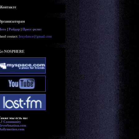
вКонтакте
Организаторам
Лого
|
Райдер
|
Пресс-релиз
Band contact:
lexydance@gmail.com
Xe-NOSPHERE
Также мы есть на:
LJ Community
Reverbnation.com
Dailymotion.com