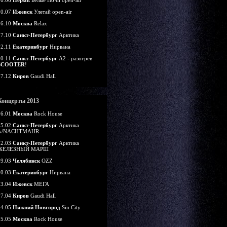
16.06
Пермь
Белые Ночи open-air
20.07
Ижевск
Улетай open-air
26.10
Москва
Relax
27.10
Санкт-Петербург
Арктика
02.11
Екатеринбург
Нирвана
30.11
Санкт-Петербург
А2 - разогрев
SCOOTER
!
07.12
Киров
Gaudi Hall
Концерты 2013
26.01
Москва
Rock House
15.02
Санкт-Петербург
Арктика
w/NACHTMAHR
22.03
Санкт-Петербург
Арктика
ЖЕЛЕЗНЫЙ МАРШ
29.03
Челябинск
OZZ
30.03
Екатеринбург
Нирвана
13.04
Ижевск
МЕГА
27.04
Киров
Gaudi Hall
04.05
Нижний Новгород
Sin City
05.05
Москва
Rock House