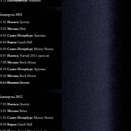
25.12
Екатеринбург
Нирвана
Концерты 2011
21.01
Ижевск
Qwerty
13.02
Москва
Hleb
14.02
Санкт-Петербург
Арктика
16.04
Киров
Gaudi Hall
30.04
Санкт-Петербург
Money Honey
30.07
Ижевск
Улетай 2011 open-air
17.09
Москва
Rock House
28.10
Санкт-Петербург
Арктика
29.10
Москва
Rock House
26.11
Ижевск
Qwerty
Концерты 2012
07.01
Ижевск
Qwerty
13.01
Москва
Relax
11.02
Санкт-Петербург
Money Honey
28.04
Киров
Gaudi Hall