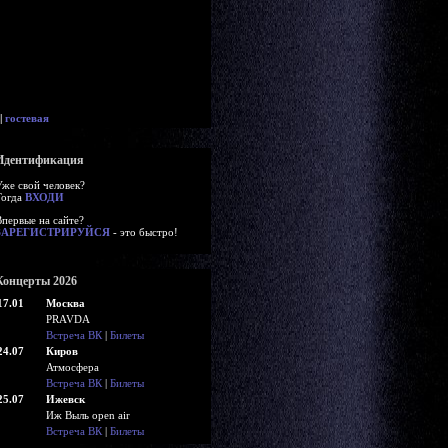
|
гостевая
Идентификация
Уже свой человек?
Тогда
ВХОДИ
Впервые на сайте?
ЗАРЕГИСТРИРУЙСЯ
- это быстро!
Концерты 2026
17.01
Москва
PRAVDA
Встреча ВК
|
Билеты
24.07
Киров
Атмосфера
Встреча ВК
|
Билеты
25.07
Ижевск
Иж Выль open air
Встреча ВК
|
Билеты