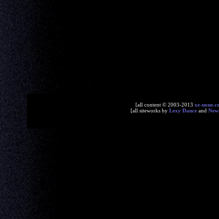
[all content © 2003-2013
xe-none.c
[all siteworks by
Lexy Dance
and
New