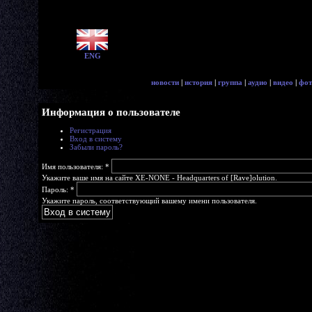
ENG
новости
|
история
|
группа
|
аудио
|
видео
|
фот
Информация о пользователе
Регистрация
Вход в систему
Забыли пароль?
Имя пользователя:
*
Укажите ваше имя на сайте XE-NONE - Headquarters of [Rave]olution.
Пароль:
*
Укажите пароль, соответствующий вашему имени пользователя.