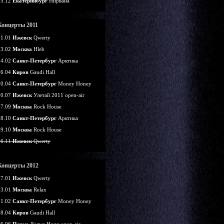
25.12
Екатеринбург
Нирвана
Концерты 2011
21.01
Ижевск
Qwerty
13.02
Москва
Hleb
14.02
Санкт-Петербург
Арктика
16.04
Киров
Gaudi Hall
30.04
Санкт-Петербург
Money Honey
30.07
Ижевск
Улетай 2011 open-air
17.09
Москва
Rock House
28.10
Санкт-Петербург
Арктика
29.10
Москва
Rock House
26.11
Ижевск
Qwerty
Концерты 2012
07.01
Ижевск
Qwerty
13.01
Москва
Relax
11.02
Санкт-Петербург
Money Honey
28.04
Киров
Gaudi Hall