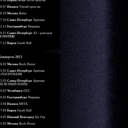
16.06
Пермь
Белые Ночи open-air
20.07
Ижевск
Улетай open-air
26.10
Москва
Relax
27.10
Санкт-Петербург
Арктика
02.11
Екатеринбург
Нирвана
30.11
Санкт-Петербург
А2 - разогрев
SCOOTER
!
07.12
Киров
Gaudi Hall
Концерты 2013
26.01
Москва
Rock House
15.02
Санкт-Петербург
Арктика
w/NACHTMAHR
22.03
Санкт-Петербург
Арктика
ЖЕЛЕЗНЫЙ МАРШ
29.03
Челябинск
OZZ
30.03
Екатеринбург
Нирвана
13.04
Ижевск
МЕГА
27.04
Киров
Gaudi Hall
04.05
Нижний Новгород
Sin City
05.05
Москва
Rock House