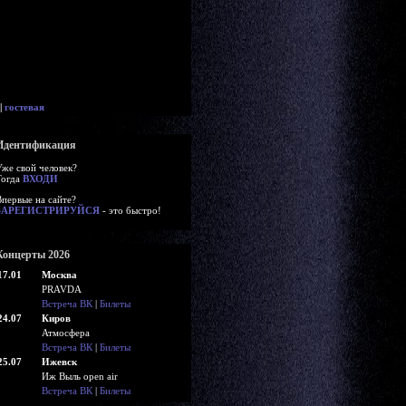
|
гостевая
Идентификация
Уже свой человек?
Тогда
ВХОДИ
Впервые на сайте?
ЗАРЕГИСТРИРУЙСЯ
- это быстро!
Концерты 2026
17.01
Москва
PRAVDA
Встреча ВК
|
Билеты
24.07
Киров
Атмосфера
Встреча ВК
|
Билеты
25.07
Ижевск
Иж Выль open air
Встреча ВК
|
Билеты