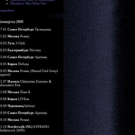
Decadron: Buy Dries Van
подробнее
Концерты 2009
07.01
Санкт-Петербург
Орландина
21.02
Москва
Релакс
20.03
Ухта
3 Club
28.03
Екатеринбург
Nirvana
25.04
Санкт-Петербург
Арктика
10.05
Киров
Победа
29.05
Москва
Релакс (Hanzel Und Gretyl
upport)
11.07
Ижевск
Udmurtian Extreme &
lternative Fest
15.08
Москва
План Б
29.08
Киров
LIVEнь
19.09
Череповец
Inferno
20.09
Санкт-Петербург
Арктика
29.10
Москва
Релакс
31.10
Harderwijk (NL)
ESTRADO
Aaltjesrock 2009)