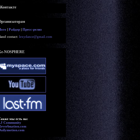
вКонтакте
Организаторам
Лого
|
Райдер
|
Пресс-релиз
Band contact:
lexydance@gmail.com
Xe-NOSPHERE
Также мы есть на:
LJ Community
Reverbnation.com
Dailymotion.com