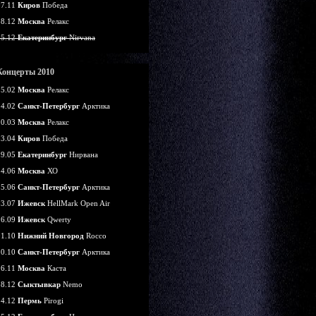
07.11
Киров
Победа
18.12
Москва
Релакс
25.12
Екатеринбург
Nirvana
Концерты 2010
05.02
Москва
Релакс
14.02
Санкт-Петербург
Арктика
20.03
Москва
Релакс
03.04
Киров
Победа
29.05
Екатеринбург
Нирвана
24.06
Москва
ХО
25.06
Санкт-Петербург
Арктика
03.07
Ижевск
HellMark Open Air
26.09
Ижевск
Qwerty
01.10
Нижний Новгород
Rocco
30.10
Санкт-Петербург
Арктика
26.11
Москва
Каста
18.12
Сыктывкар
Nemo
24.12
Пермь
Pirogi