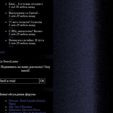
Блин... А я только сегодня о
1 год 36 недель
назад
>>>
Выступление со Светой -
5 лет 29 недель
назад
>>>
!!! весч согласен! Солистка
5 лет 29 недель
назад
>>>
С ЯПа, аналогично! Космос
5 лет 29 недель
назад
>>>
Наткнулся случайно. И тут в
5 лет 29 недель
назад
>>>
more
Xe-NewsLetter
Подпишись на нашу рассылку! Stay
tuned!
Новые обсуждения форума
Norvasc: Need Canada Generic
Name
Alli: Can I Purchase
Aldactone: Discount Prices
Combivent: Buy In Switzerland