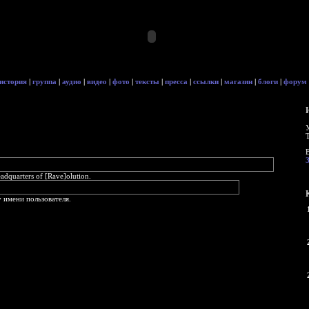
история
|
группа
|
аудио
|
видео
|
фото
|
тексты
|
пресса
|
ссылки
|
магазин
|
блоги
|
форум
quarters of [Rave]olution.
 имени пользователя.