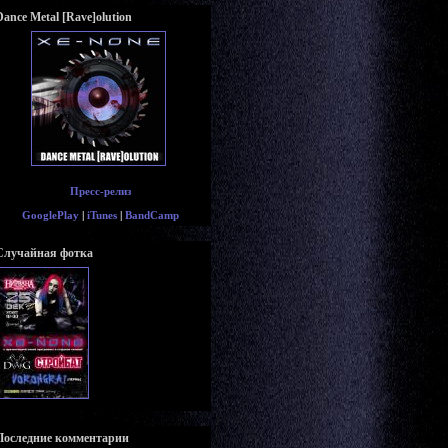
Dance Metal [Rave]olution
Пресс-релиз
GooglePlay
|
iTunes
|
BandCamp
Случайная фотка
Последние комментарии