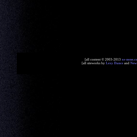
[all content © 2003-2013
xe-none.c
[all siteworks by
Lexy Dance
and
New