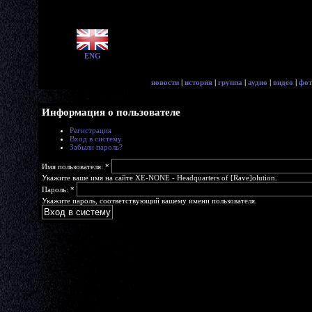
ENG
новости
|
история
|
группа
|
аудио
|
видео
|
фот
Информация о пользователе
Регистрация
Вход в систему
Забыли пароль?
Имя пользователя:
*
Укажите ваше имя на сайте XE-NONE - Headquarters of [Rave]olution.
Пароль:
*
Укажите пароль, соответствующий вашему имени пользователя.