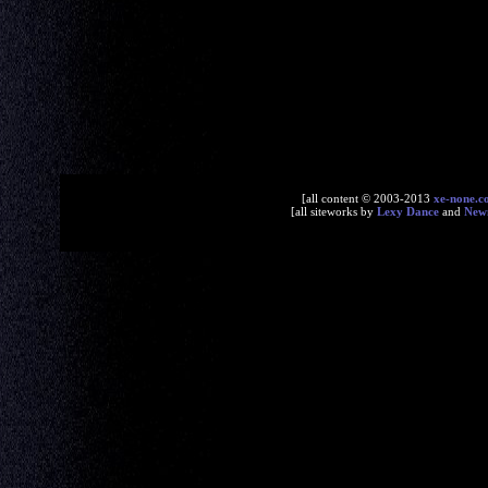
[all content © 2003-2013
xe-none.c
[all siteworks by
Lexy Dance
and
New