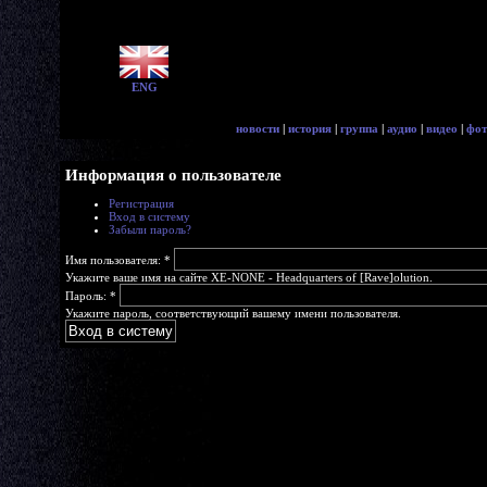
ENG
новости
|
история
|
группа
|
аудио
|
видео
|
фот
Информация о пользователе
Регистрация
Вход в систему
Забыли пароль?
Имя пользователя:
*
Укажите ваше имя на сайте XE-NONE - Headquarters of [Rave]olution.
Пароль:
*
Укажите пароль, соответствующий вашему имени пользователя.