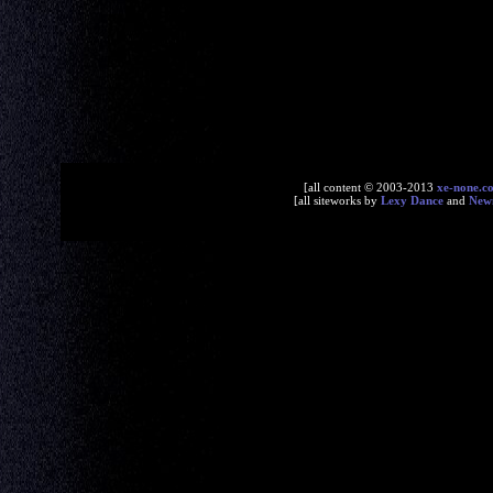
[all content © 2003-2013
xe-none.c
[all siteworks by
Lexy Dance
and
New