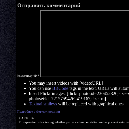
Отправить комментарий
Комментарий:
*
You may insert videos with [video:URL]
You can use
BBCode
tags in the text. URLs will automa
Insert Flickr images: [flickr-photo:id=230452326,size=s]
photoset:id=72157594262419167,size=m].
Textual smileys
will be replaced with graphical ones.
Подробнее о форматировании
CAPTCHA
This question is for testing whether you are a human visitor and to prevent autom
  ___   ____    _  __  ____  