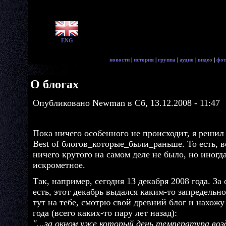
ENG
новости
|
история
|
группа
|
аудио
|
видео
|
фот
О блогах
Опубликовано Newman в Сб, 13.12.2008 - 11:47
Пока ничего особенного не происходит, я решил
Best of блогов_которые_были_раньше. То есть, в
ничего крутого на самом деле не было, но иногд
искрометное.
Так, например, сегодня 13 декабря 2008 года. За 
есть, этот декабрь выдался каким-то запредель
тут на тебе, смотрю свой древний блог и нахожу 
года (всего каких-то пару лет назад):
"...за окном уже который день температура возд