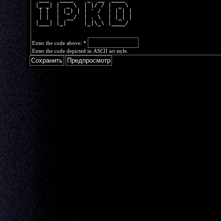
 |_ _| |  _ \  | |/ / |  _ \ 
  | |  | |_) | | ' /  | | | |
  | |  |  __/  | . \  | |_| |
 |___| |_|     |_|\_\ |____/ 
Enter the code above:
*
Enter the code depicted in ASCII art style.