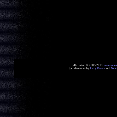
[all content © 2003-2013
xe-none.c
[all siteworks by
Lexy Dance
and
New