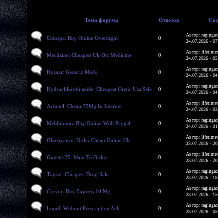
Тема форума
Ответов
Соз
Автор: ragingac
Colospa: Buy Online Overnight
0
24.07.2026 - 07
Автор: lifetime
Meclizine: Cheapest Uk Otc Medicine
0
24.07.2026 - 05
Автор: ragingac
Hyzaar: Generic Meds
0
24.07.2026 - 04
Автор: ragingac
Hydrochlorothiazide: Cheapest Oretic Usa Sale
0
24.07.2026 - 04
Автор: lifetime
Actonel: Cheap 35Mg In Internet
0
24.07.2026 - 03
Автор: ragingac
Meldonium: Buy Online With Paypal
0
24.07.2026 - 01
Автор: lifetime
Glucovance: Order Cheap Online Uk
0
23.07.2026 - 20
Автор: lifetime
Ginette-35: Want To Order
0
23.07.2026 - 20
Автор: ragingac
Toprol: Cheapest Drug Sale
0
23.07.2026 - 18
Автор: ragingac
Crestor: Buy Express 10 Mg
0
23.07.2026 - 15
Автор: ragingac
Lopid: Without Prescription Ach
0
23.07.2026 - 05