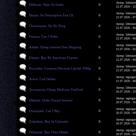
Автор: lifetime
Diflucan: Want To Order
0
22.07.2026 - 12
Автор: lifetime
Biaxin: No Prescription Fast Uk
0
22.07.2026 - 07
Автор: lifetime
Clonazepam: No Rx Drug
0
22.07.2026 - 06
Автор: lifetime
Femara: Can I Order
0
22.07.2026 - 06
Автор: lifetime
Adalat: Cheap Internet Free Shipping
0
22.07.2026 - 05
Автор: lifetime
Elimite: Buy Rx American Express
0
22.07.2026 - 00
Автор: lifetime
Procardia: Coupons Discount Calcilat 30Mg
0
21.07.2026 - 09
Автор: ragingac
Arava: Cod Online
0
21.07.2026 - 06
Автор: lifetime
Terramycin: Cheap Medicine Trafford
0
20.07.2026 - 23
Автор: ragingac
Dilantin: Order Paypal Internet
0
20.07.2026 - 16
Автор: ragingac
Oxazepam: Can I Buy
0
20.07.2026 - 09
Автор: ragingac
Zolpidem: Buy In Colorado
0
20.07.2026 - 05
Автор: ragingac
Diltiazem: Buy Ultra Online
0
20.07.2026 - 04