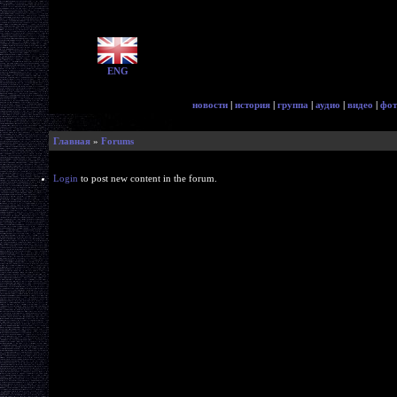
ENG
новости
|
история
|
группа
|
аудио
|
видео
|
фот
Главная
»
Forums
Login
to post new content in the forum.