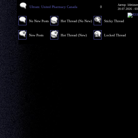
Автор: lifetime
Ultram: United Pharmacy Canada
0
20.07.2026 - 03
No New Posts
Hot Thread (No New)
Sticky Thread
New Posts
Hot Thread (New)
Locked Thread