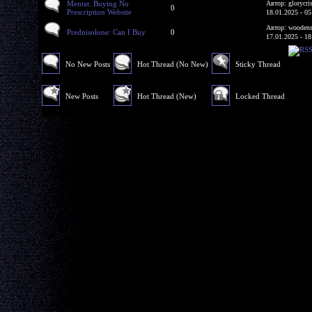
Mentat: Buying No
Автор: glorycri
0
Prescription Website
18.01.2025 - 05
Автор: woodens
Prednisolone: Can I Buy
0
17.01.2025 - 18
No New Posts
Hot Thread (No New)
Sticky Thread
New Posts
Hot Thread (New)
Locked Thread