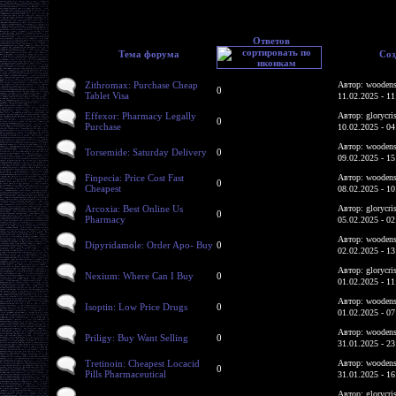
Ответов
Тема форума
Соз
Zithromax: Purchase Cheap
Автор: woodens
0
Tablet Visa
11.02.2025 - 11
Effexor: Pharmacy Legally
Автор: glorycri
0
Purchase
10.02.2025 - 04
Автор: woodens
Torsemide: Saturday Delivery
0
09.02.2025 - 15
Finpecia: Price Cost Fast
Автор: woodens
0
Cheapest
08.02.2025 - 10
Arcoxia: Best Online Us
Автор: glorycri
0
Pharmacy
05.02.2025 - 02
Автор: woodens
Dipyridamole: Order Apo- Buy
0
02.02.2025 - 13
Автор: glorycri
Nexium: Where Can I Buy
0
01.02.2025 - 11
Автор: woodens
Isoptin: Low Price Drugs
0
01.02.2025 - 07
Автор: woodens
Priligy: Buy Want Selling
0
31.01.2025 - 23
Tretinoin: Cheapest Locacid
Автор: woodens
0
Pills Pharmaceutical
31.01.2025 - 16
Автор: glorycri