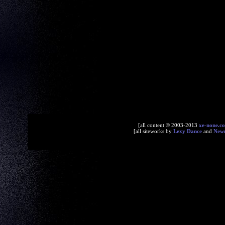
[all content © 2003-2013
xe-none.c
[all siteworks by
Lexy Dance
and
New