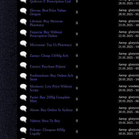
Quibron-T: Prescription Cod
0
28.01.2025 - 11
Diovan: Best Price Valtan
Автор: glorycri
0
Oregon
28.01.2025 - 05
Librium: Buy Mexican
Автор: glorycri
0
Pharmacy
23.01.2025 - 18
Finpecia: Buy Without
Автор: glorycri
0
Prescription Online
22.01.2025 - 02
Автор: glorycri
Micronase: Top Us Pharmacy
0
21.01.2025 - 14
Автор: glorycri
Zantac: Cheap 150Mg Ach
0
21.01.2025 - 10
Автор: glorycri
Estrace: Purchase Prijzen
0
21.01.2025 - 03
Prednisolone: Buy Online Ach
Автор: glorycri
0
Store
20.01.2025 - 14
Mestinon: Low Price Without
Автор: woodens
0
Script
20.01.2025 - 10
Pariet: Buy 20Mg Complete
Автор: glorycri
0
Mint
20.01.2025 - 06
Автор: glorycri
Alesse: Buy Online In Sydney
0
20.01.2025 - 06
Автор: glorycri
Valtrex: How To Buy
0
19.01.2025 - 11
Prilosec: Cheapest 40Mg
Автор: glorycri
0
Legally
18.01.2025 - 17