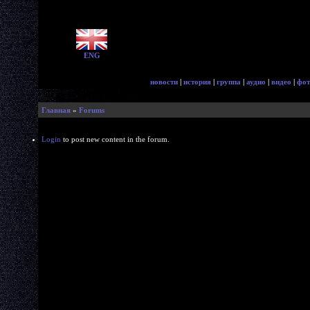
ENG
новости
|
история
|
группа
|
аудио
|
видео
|
фот
Главная
»
Forums
Login
to post new content in the forum.