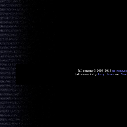
[all content © 2003-2013
xe-none.c
[all siteworks by
Lexy Dance
and
New