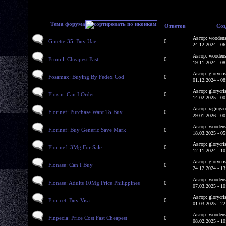
Тема форума
Ответов
Соз
Автор: woodens
Ginette-35: Buy Uae
0
24.12.2024 - 06
Автор: woodens
Frumil: Cheapest Fast
0
19.11.2024 - 08
Автор: glorycri
Fosamax: Buying By Fedex Cod
0
01.12.2024 - 08
Автор: glorycri
Floxin: Can I Order
0
14.02.2025 - 00
Автор: ragingac
Florinef: Purchase Want To Buy
0
29.01.2026 - 00
Автор: woodens
Florinef: Buy Generic Save Mark
0
18.03.2025 - 05
Автор: glorycri
Florinef: 3Mg For Sale
0
12.11.2024 - 10
Автор: glorycri
Flonase: Can I Buy
0
24.12.2024 - 13
Автор: woodens
Flonase: Adults 10Mg Price Philippines
0
07.03.2025 - 10
Автор: glorycri
Fioricet: Buy Visa
0
01.03.2025 - 22
Автор: woodens
Finpecia: Price Cost Fast Cheapest
0
08.02.2025 - 10