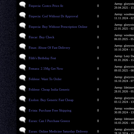
Автор: glorycri
Finpecia: Costco Price At
0
29.04.2025 - 15
Автор: woodens
Finpecia: Cod Without Dr Approval
0
11.11.2024 - 02
Автор: glorycri
Finpecia: Buy Without Prescription Online
0
22.01.2025 - 02
Автор: woodens
Fincar: Buy Check
0
06.03.2025 - 05
Автор: glorycri
Finax: Abuse Of Fast Delivery
0
10.10.2024 - 11
Автор: Lexy Da
Filth's Birthday Fest
0
01.01.2026 - 15
Автор: glorycri
Femara: 2.5Mg Get Now
0
09.03.2025 - 08
Автор: glorycri
Feldene: Want To Order
0
16.10.2024 - 07
Автор: lifetime
Feldene: Cheap India Generic
0
28.01.2026 - 05
Автор: glorycri
Exelon: Buy Generic Fast Cheap
0
03.12.2024 - 13
Автор: woodens
Evista: Purchase Free Shipping
0
30.09.2024 - 13
Автор: lifetime
Eurax: Can I Purchase Greece
0
16.03.2026 - 18
Автор: glorycri
Eurax: Online Medicine Saturday Delivery
0
28.10.2024 - 15