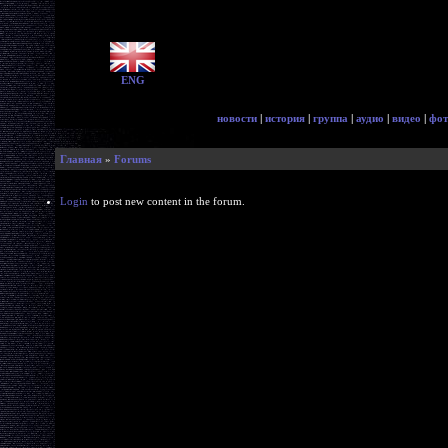
ENG
новости
|
история
|
группа
|
аудио
|
видео
|
фот
Главная
»
Forums
Login
to post new content in the forum.