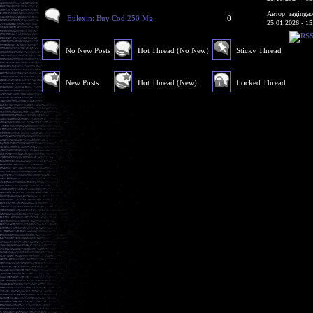
Автор: ragingac
Eulexin: Buy Cod 250 Mg
0
25.01.2026 - 15
No New Posts
Hot Thread (No New)
Sticky Thread
New Posts
Hot Thread (New)
Locked Thread