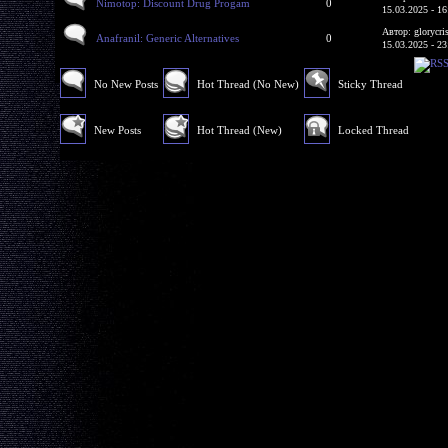
Nimotop: Discount Drug Progam
0
15.03.2025 - 16
Автор: glorycri
Anafranil: Generic Alternatives
0
15.03.2025 - 23
No New Posts
Hot Thread (No New)
Sticky Thread
New Posts
Hot Thread (New)
Locked Thread