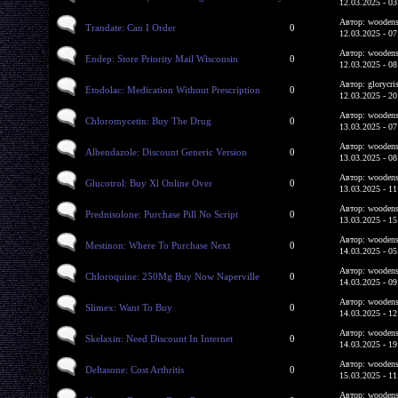
12.03.2025 - 03
Автор: woodens
Trandate: Can I Order
0
12.03.2025 - 07
Автор: woodens
Endep: Store Priority Mail Wisconsin
0
12.03.2025 - 08
Автор: glorycri
Etodolac: Medication Without Prescription
0
12.03.2025 - 20
Автор: woodens
Chloromycetin: Buy The Drug
0
13.03.2025 - 07
Автор: woodens
Albendazole: Discount Generic Version
0
13.03.2025 - 08
Автор: woodens
Glucotrol: Buy Xl Online Over
0
13.03.2025 - 11
Автор: woodens
Prednisolone: Purchase Pill No Script
0
13.03.2025 - 15
Автор: woodens
Mestinon: Where To Purchase Next
0
14.03.2025 - 05
Автор: woodens
Chloroquine: 250Mg Buy Now Naperville
0
14.03.2025 - 09
Автор: woodens
Slimex: Want To Buy
0
14.03.2025 - 12
Автор: woodens
Skelaxin: Need Discount In Internet
0
14.03.2025 - 19
Автор: woodens
Deltasone: Cost Arthritis
0
15.03.2025 - 11
Автор: woodens