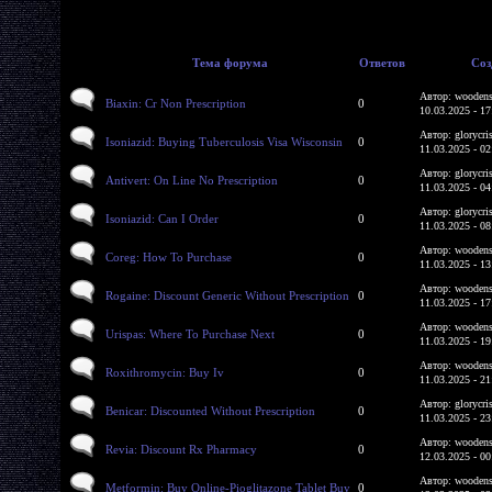
Тема форума
Ответов
Соз
Автор: woodens
Biaxin: Cr Non Prescription
0
10.03.2025 - 17
Автор: glorycri
Isoniazid: Buying Tuberculosis Visa Wisconsin
0
11.03.2025 - 02
Автор: glorycri
Antivert: On Line No Prescription
0
11.03.2025 - 04
Автор: glorycri
Isoniazid: Can I Order
0
11.03.2025 - 08
Автор: woodens
Coreg: How To Purchase
0
11.03.2025 - 13
Автор: woodens
Rogaine: Discount Generic Without Prescription
0
11.03.2025 - 17
Автор: woodens
Urispas: Where To Purchase Next
0
11.03.2025 - 19
Автор: woodens
Roxithromycin: Buy Iv
0
11.03.2025 - 21
Автор: glorycri
Benicar: Discounted Without Prescription
0
11.03.2025 - 23
Автор: woodens
Revia: Discount Rx Pharmacy
0
12.03.2025 - 00
Автор: woodens
Metformin: Buy Online-Pioglitazone Tablet Buy
0