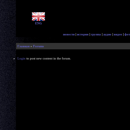
ENG
новости
|
история
|
группа
|
аудио
|
видео
|
фот
Главная
»
Forums
Login
to post new content in the forum.