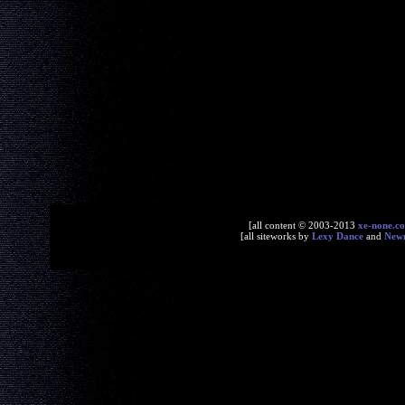
[all content © 2003-2013
xe-none.c
[all siteworks by
Lexy Dance
and
New