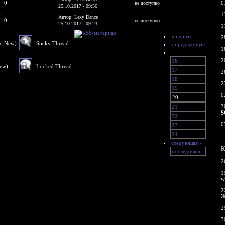
0
0
не доступно
25.10.2017 - 09:56
1
Y
Автор: Lexy Dance
0
не доступно
25.10.2017 - 09:23
1
« первая
2
No New)
Sticky Thread
‹ предыдущая
1
…
2
16
New)
Locked Thread
17
2
18
2
19
0
20
3
21
S
22
0
23
24
следующая ›
К
последняя »
2
1
w
2
Ж
2
3