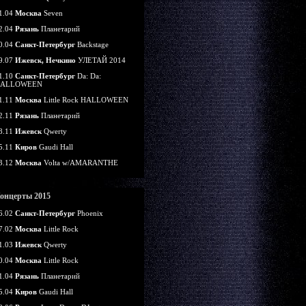
1.04
Москва
Seven
2.04
Рязань
Планетарий
0.04
Санкт-Петербург
Backstage
9.07
Ижевск, Нечкино
УЛЕТАЙ 2014
1.10
Санкт-Петербург
Da: Da:
ALLOWEEN
1.11
Москва
Little Rock HALLOWEEN
2.11
Рязань
Планетарий
8.11
Ижевск
Qwerty
5.11
Киров
Gaudi Hall
3.12
Москва
Volta w/AMARANTHE
онцерты 2015
6.02
Санкт-Петербург
Phoenix
7.02
Москва
Little Rock
1.03
Ижевск
Qwerty
0.04
Москва
Little Rock
1.04
Рязань
Планетарий
5.04
Киров
Gaudi Hall