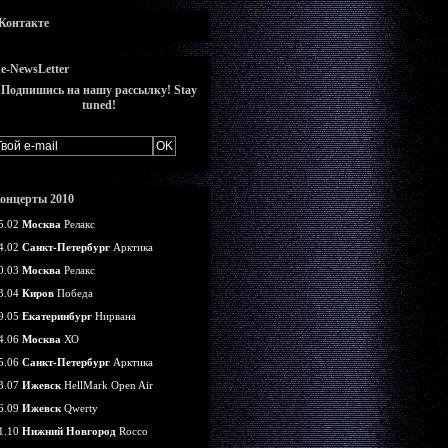
Контакте
e-NewsLetter
Подпишись на нашу рассылку! Stay
tuned!
онцерты 2010
5.02
Москва
Релакс
4.02
Санкт-Петербург
Арктика
0.03
Москва
Релакс
3.04
Киров
Победа
9.05
Екатеринбург
Нирвана
4.06
Москва
ХО
5.06
Санкт-Петербург
Арктика
3.07
Ижевск
HellMark Open Air
6.09
Ижевск
Qwerty
1.10
Нижний Новгород
Rocco