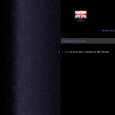
ENG
новости
|
Главная
»
Forums
Login
to post new content in the forum.