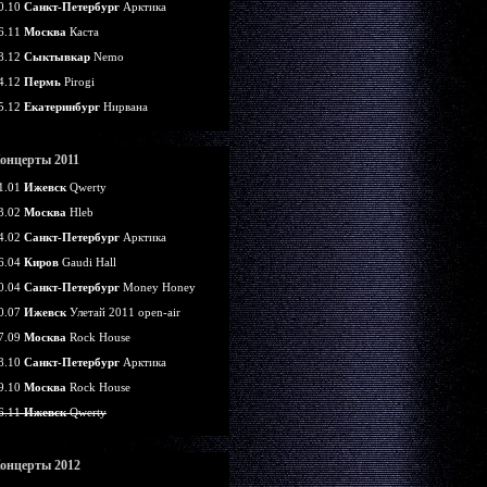
0.10
Санкт-Петербург
Арктика
6.11
Москва
Каста
8.12
Сыктывкар
Nemo
4.12
Пермь
Pirogi
5.12
Екатеринбург
Нирвана
онцерты 2011
1.01
Ижевск
Qwerty
3.02
Москва
Hleb
4.02
Санкт-Петербург
Арктика
6.04
Киров
Gaudi Hall
0.04
Санкт-Петербург
Money Honey
0.07
Ижевск
Улетай 2011 open-air
7.09
Москва
Rock House
8.10
Санкт-Петербург
Арктика
9.10
Москва
Rock House
6.11
Ижевск
Qwerty
онцерты 2012