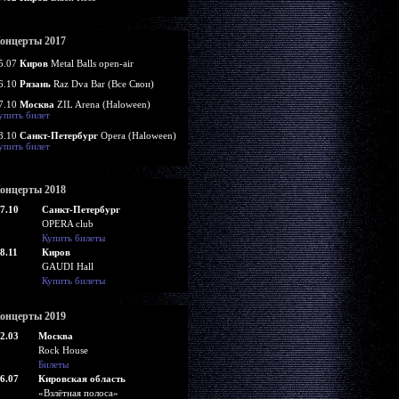
онцерты 2017
5.07
Киров
Metal Balls open-air
6.10
Рязань
Raz Dva Bar (Все Свои)
7.10
Москва
ZIL Arena (Haloween)
упить билет
8.10
Санкт-Петербург
Opera (Haloween)
упить билет
онцерты 2018
7.10
Санкт-Петербург
OPERA club
Купить билеты
8.11
Киров
GAUDI Hall
Купить билеты
онцерты 2019
2.03
Москва
Rock House
Билеты
6.07
Кировская область
«Взлётная полоса»