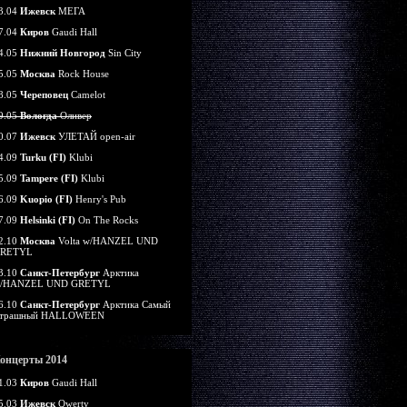
3.04
Ижевск
МЕГА
7.04
Киров
Gaudi Hall
4.05
Нижний Новгород
Sin City
5.05
Москва
Rock House
8.05
Череповец
Camelot
9.05
Вологда
Оливер
0.07
Ижевск
УЛЕТАЙ open-air
4.09
Turku (FI)
Klubi
5.09
Tampere (FI)
Klubi
6.09
Kuopio (FI)
Henry's Pub
7.09
Helsinki (FI)
On The Rocks
2.10
Москва
Volta w/HANZEL UND
RETYL
3.10
Санкт-Петербург
Арктика
/HANZEL UND GRETYL
6.10
Санкт-Петербург
Арктика Самый
трашный HALLOWEEN
онцерты 2014
1.03
Киров
Gaudi Hall
5.03
Ижевск
Qwerty