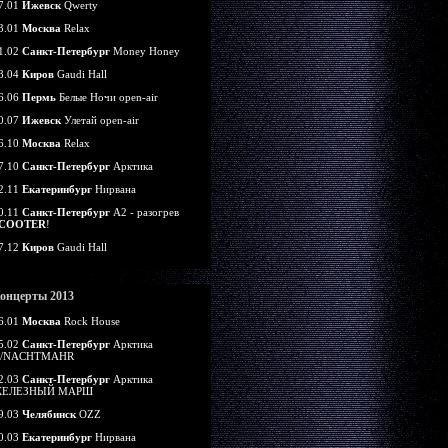
7.01
Ижевск
Qwerty
3.01
Москва
Relax
1.02
Санкт-Петербург
Money Honey
8.04
Киров
Gaudi Hall
6.06
Пермь
Белые Ночи open-air
0.07
Ижевск
Улетай open-air
6.10
Москва
Relax
7.10
Санкт-Петербург
Арктика
2.11
Екатеринбург
Нирвана
0.11
Санкт-Петербург
А2 - разогрев
COOTER
!
7.12
Киров
Gaudi Hall
онцерты 2013
6.01
Москва
Rock House
5.02
Санкт-Петербург
Арктика
/NACHTMAHR
2.03
Санкт-Петербург
Арктика
ЕЛЕЗНЫЙ МАРШ
9.03
Челябинск
OZZ
0.03
Екатеринбург
Нирвана