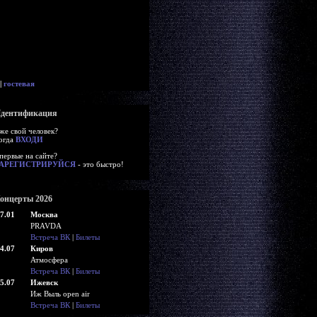
|
гостевая
дентификация
же свой человек?
огда
ВХОДИ
первые на сайте?
АРЕГИСТРИРУЙСЯ
- это быстро!
онцерты 2026
7.01
Москва
PRAVDA
Встреча ВК
|
Билеты
4.07
Киров
Атмосфера
Встреча ВК
|
Билеты
5.07
Ижевск
Иж Выль open air
Встреча ВК
|
Билеты