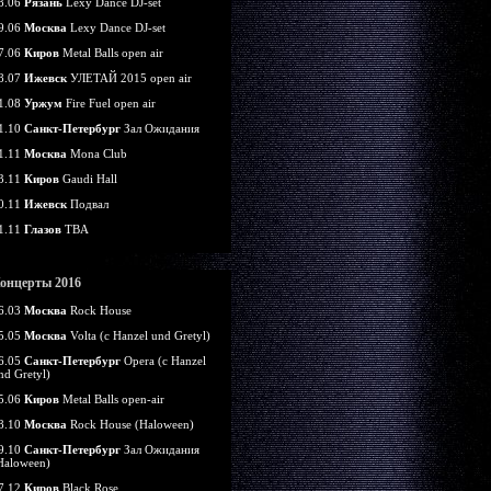
8.06
Рязань
Lexy Dance DJ-set
9.06
Москва
Lexy Dance DJ-set
7.06
Киров
Metal Balls open air
8.07
Ижевск
УЛЕТАЙ 2015 open air
1.08
Уржум
Fire Fuel open air
1.10
Санкт-Петербург
Зал Ожидания
1.11
Москва
Mona Club
3.11
Киров
Gaudi Hall
0.11
Ижевск
Подвал
1.11
Глазов
TBA
онцерты 2016
6.03
Москва
Rock House
5.05
Москва
Volta (c Hanzel und Gretyl)
6.05
Санкт-Петербург
Opera (c Hanzel
nd Gretyl)
5.06
Киров
Metal Balls open-air
8.10
Москва
Rock House (Haloween)
9.10
Санкт-Петербург
Зал Ожидания
Haloween)
7.12
Киров
Black Rose