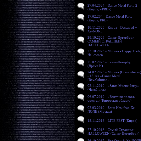
27.04.2024 - Dance Metal Party 2
(Киров, «PRB»)
17.02.204 - Dance Metal Party
(Киров, PRB)
18.11.2023 - Киров - Descaped +
Xe-NONE
28.10.2023 - Санкт-Петербург -
САМЫЙ СТРАШНЫЙ
HALLOWEEN
27.10.2023 - Москва - Happy Frida
Halloween
25.02.2023 - Санкт-Петербург
(Время N)
24.02.2023 - Москва (Glastonberry
- 15 лет «Dance Metal
[Rave]olution»
02.11.2019 - «Santa Muerte Party»
(Челябинск)
06.07.2019 - «Взлётная полоса»
open-air (Кировская область)
02.03.2019 - Бони Нем feat. Xe-
NONE (Москва)
18.11.2018 - LITE FEST (Киров)
27.10.2018 - Самый Страшный
HALLOWEEN (Санкт-Петербург)
26.10.2017 - Все Свои 4: Xe-NON