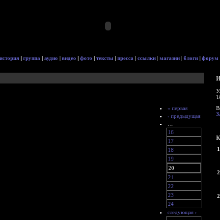
история
|
группа
|
аудио
|
видео
|
фото
|
тексты
|
пресса
|
ссылки
|
магазин
|
блоги
|
форум
И
У
Т
« первая
В
З
‹ предыдущая
…
16
К
17
1
18
19
20
2
21
22
23
2
24
следующая ›