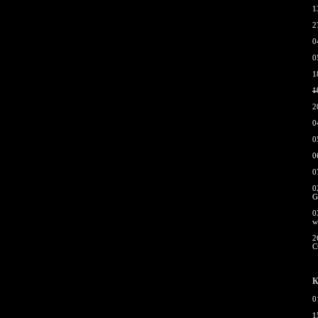
1
2
0
0
1
1
2
0
0
0
0
0
G
0
w
2
С
К
0
1