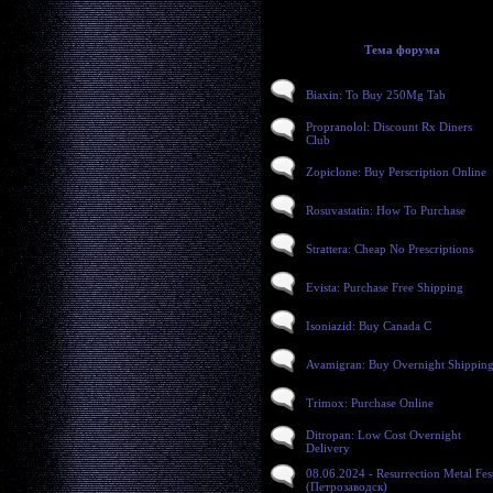
Тема форума
Biaxin: To Buy 250Mg Tab
Propranolol: Discount Rx Diners
Club
Zopiclone: Buy Perscription Online
Rosuvastatin: How To Purchase
Strattera: Cheap No Prescriptions
Evista: Purchase Free Shipping
Isoniazid: Buy Canada C
Avamigran: Buy Overnight Shippin
Trimox: Purchase Online
Ditropan: Low Cost Overnight
Delivery
08.06.2024 - Resurrection Metal Fes
(Петрозаводск)