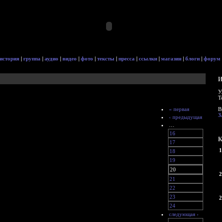
история
|
группа
|
аудио
|
видео
|
фото
|
тексты
|
пресса
|
ссылки
|
магазин
|
блоги
|
форум
И
У
Т
« первая
В
З
‹ предыдущая
…
16
К
17
1
18
19
20
2
21
22
23
2
24
следующая ›