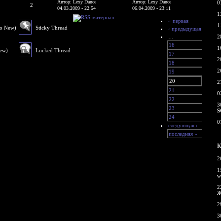
Автор: Lexy Dance
Автор: Lexy Dance
0
2
04.03.2009 - 22:54
06.04.2009 - 23:11
1
« первая
1
No New)
Sticky Thread
‹ предыдущая
…
2
16
1
New)
Locked Thread
17
2
18
2
19
20
2
21
0
22
3
23
S
24
0
следующая ›
последняя »
К
2
1
w
2
Ж
2
3