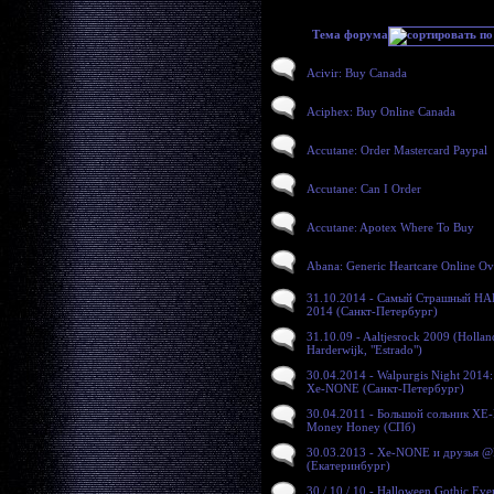
Тема форума
Acivir: Buy Canada
Aciphex: Buy Online Canada
Accutane: Order Mastercard Paypal
Accutane: Can I Order
Accutane: Apotex Where To Buy
Abana: Generic Heartcare Online Ov
31.10.2014 - Самый Страшный 
2014 (Санкт-Петербург)
31.10.09 - Aaltjesrock 2009 (Hollan
Harderwijk, "Estrado")
30.04.2014 - Walpurgis Night 2014:
Xe-NONE (Санкт-Петербург)
30.04.2011 - Большой сольник XE
Money Honey (СПб)
30.03.2013 - Xe-NONE и друзья 
(Екатеринбург)
30 / 10 / 10 - Halloween Gothic Eve