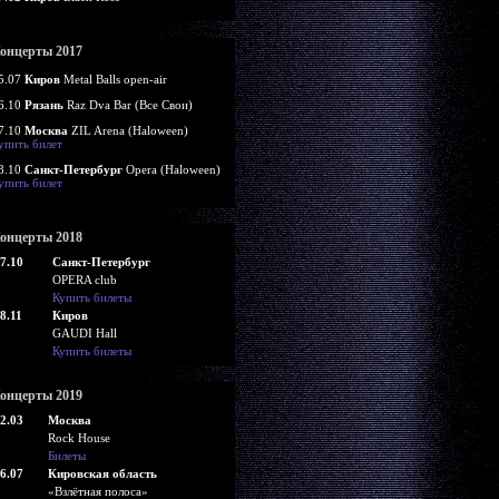
онцерты 2017
5.07
Киров
Metal Balls open-air
6.10
Рязань
Raz Dva Bar (Все Свои)
7.10
Москва
ZIL Arena (Haloween)
упить билет
8.10
Санкт-Петербург
Opera (Haloween)
упить билет
онцерты 2018
7.10
Санкт-Петербург
OPERA club
Купить билеты
8.11
Киров
GAUDI Hall
Купить билеты
онцерты 2019
2.03
Москва
Rock House
Билеты
6.07
Кировская область
«Взлётная полоса»