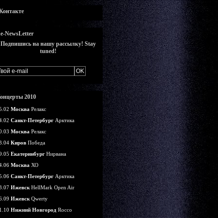
Контакте
e-NewsLetter
Подпишись на нашу рассылку! Stay
tuned!
онцерты 2010
5.02
Москва
Релакс
4.02
Санкт-Петербург
Арктика
0.03
Москва
Релакс
3.04
Киров
Победа
9.05
Екатеринбург
Нирвана
4.06
Москва
ХО
5.06
Санкт-Петербург
Арктика
3.07
Ижевск
HellMark Open Air
6.09
Ижевск
Qwerty
1.10
Нижний Новгород
Rocco