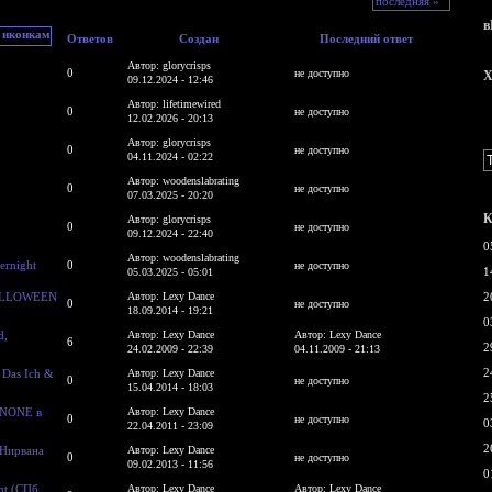
последняя »
в
Ответов
Создан
Последний ответ
Автор: glorycrisps
0
не доступно
X
09.12.2024 - 12:46
Автор: lifetimewired
0
не доступно
12.02.2026 - 20:13
Автор: glorycrisps
0
не доступно
04.11.2024 - 02:22
Автор: woodenslabrating
0
не доступно
07.03.2025 - 20:20
К
Автор: glorycrisps
0
не доступно
09.12.2024 - 22:40
0
Автор: woodenslabrating
ernight
0
не доступно
1
05.03.2025 - 05:01
HALLOWEEN
Автор: Lexy Dance
2
0
не доступно
18.09.2014 - 19:21
0
d,
Автор: Lexy Dance
Автор: Lexy Dance
6
2
24.02.2009 - 22:39
04.11.2009 - 21:13
2
 Das Ich &
Автор: Lexy Dance
0
не доступно
15.04.2014 - 18:03
2
-NONE в
Автор: Lexy Dance
0
не доступно
0
22.04.2011 - 23:09
2
@Нирвана
Автор: Lexy Dance
0
не доступно
09.02.2013 - 11:56
0
nt (СПб,
Автор: Lexy Dance
Автор: Lexy Dance