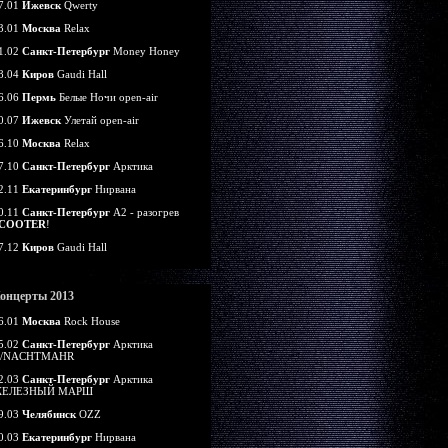
7.01
Ижевск
Qwerty
3.01
Москва
Relax
1.02
Санкт-Петербург
Money Honey
8.04
Киров
Gaudi Hall
6.06
Пермь
Белые Ночи open-air
0.07
Ижевск
Улетай open-air
6.10
Москва
Relax
7.10
Санкт-Петербург
Арктика
2.11
Екатеринбург
Нирвана
0.11
Санкт-Петербург
А2 - разогрев
COOTER
!
7.12
Киров
Gaudi Hall
онцерты 2013
6.01
Москва
Rock House
5.02
Санкт-Петербург
Арктика
/NACHTMAHR
2.03
Санкт-Петербург
Арктика
ЕЛЕЗНЫЙ МАРШ
9.03
Челябинск
OZZ
0.03
Екатеринбург
Нирвана