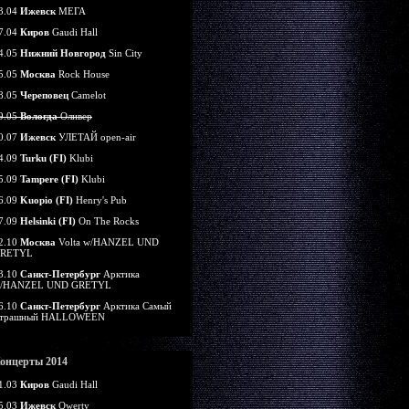
3.04
Ижевск
МЕГА
7.04
Киров
Gaudi Hall
4.05
Нижний Новгород
Sin City
5.05
Москва
Rock House
8.05
Череповец
Camelot
9.05
Вологда
Оливер
0.07
Ижевск
УЛЕТАЙ open-air
4.09
Turku (FI)
Klubi
5.09
Tampere (FI)
Klubi
6.09
Kuopio (FI)
Henry's Pub
7.09
Helsinki (FI)
On The Rocks
2.10
Москва
Volta w/HANZEL UND
RETYL
3.10
Санкт-Петербург
Арктика
/HANZEL UND GRETYL
6.10
Санкт-Петербург
Арктика Самый
трашный HALLOWEEN
онцерты 2014
1.03
Киров
Gaudi Hall
5.03
Ижевск
Qwerty