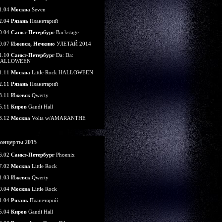
1.04
Москва
Seven
2.04
Рязань
Планетарий
0.04
Санкт-Петербург
Backstage
9.07
Ижевск, Нечкино
УЛЕТАЙ 2014
1.10
Санкт-Петербург
Da: Da:
ALLOWEEN
1.11
Москва
Little Rock HALLOWEEN
2.11
Рязань
Планетарий
8.11
Ижевск
Qwerty
5.11
Киров
Gaudi Hall
3.12
Москва
Volta w/AMARANTHE
онцерты 2015
6.02
Санкт-Петербург
Phoenix
7.02
Москва
Little Rock
1.03
Ижевск
Qwerty
0.04
Москва
Little Rock
1.04
Рязань
Планетарий
5.04
Киров
Gaudi Hall