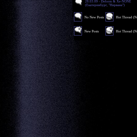
28.03.09 - Deform & Xe-NONE
(Екатеринбург, "Нирвана")
No New Posts
Hot Thread (
New Posts
Hot Thread (