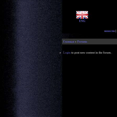
ENG
новости
|
Главная
»
Forums
Login
to post new content in the forum.