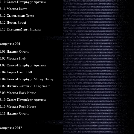
0.10
Санкт-Петербург
Арктика
6.11
Москва
Каста
8.12
Сыктывкар
Nemo
4.12
Пермь
Pirogi
5.12
Екатеринбург
Нирвана
онцерты 2011
1.01
Ижевск
Qwerty
3.02
Москва
Hleb
4.02
Санкт-Петербург
Арктика
6.04
Киров
Gaudi Hall
0.04
Санкт-Петербург
Money Honey
0.07
Ижевск
Улетай 2011 open-air
7.09
Москва
Rock House
8.10
Санкт-Петербург
Арктика
9.10
Москва
Rock House
6.11
Ижевск
Qwerty
онцерты 2012