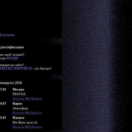
|
гостевая
дентификация
же свой человек?
огда
ВХОДИ
первые на сайте?
АРЕГИСТРИРУЙСЯ
- это быстро!
онцерты 2026
7.01
Москва
PRAVDA
Встреча ВК
|
Билеты
4.07
Киров
Атмосфера
Встреча ВК
|
Билеты
5.07
Ижевск
Иж Выль open air
Встреча ВК
|
Билеты