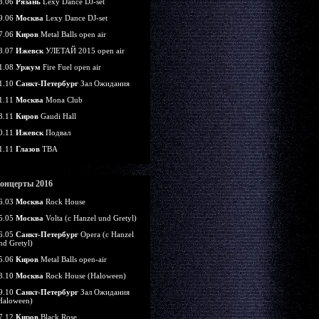
8.06
Рязань
Lexy Dance DJ-set
9.06
Москва
Lexy Dance DJ-set
7.06
Киров
Metal Balls open air
8.07
Ижевск
УЛЕТАЙ 2015 open air
1.08
Уржум
Fire Fuel open air
1.10
Санкт-Петербург
Зал Ожидания
1.11
Москва
Mona Club
3.11
Киров
Gaudi Hall
0.11
Ижевск
Подвал
1.11
Глазов
TBA
онцерты 2016
6.03
Москва
Rock House
5.05
Москва
Volta (c Hanzel und Gretyl)
6.05
Санкт-Петербург
Opera (c Hanzel
nd Gretyl)
5.06
Киров
Metal Balls open-air
8.10
Москва
Rock House (Haloween)
9.10
Санкт-Петербург
Зал Ожидания
Haloween)
7.12
Киров
Black Rose