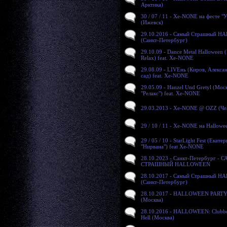
Арктика)
30 / 07 / 11 - Xe-NONE на фесте "
(Ижевск)
29.10.2016 - Самый Страшный 
(Санкт-Петербург)
29.10.09 - Dance Metal Halloween 
Relax) feat. Xe-NONE
29.08.09 - LIVEнь (Киров, Алекса
сад) feat. Xe-NONE
29.05.09 - Hanzel Und Gretyl (Моск
"Релакс") feat. Xe-NONE
29.03.2013 - Xe-NONE @ OZZ (Че
29 / 10 / 11 - Xe-NONE на Hallowe
29 / 05 / 10 - StarLight Fest (Екате
"Нирвана") feat Xe-NONE
28.10.2023 - Санкт-Петербург -
СТРАШНЫЙ HALLOWEEN
28.10.2017 - Самый Страшный 
(Санкт-Петербург)
28.10.2017 - HALLOWEEN PARTY
(Москва)
28.10.2016 - HALLOWEEN: Clubbe
Hell (Москва)