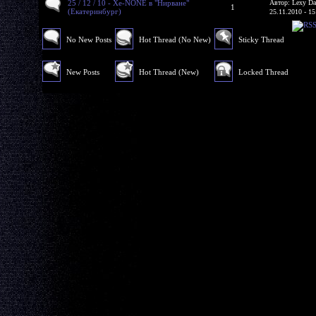
25 / 12 / 10 - Xe-NONE в "Нирване"
Автор: Lexy Da
1
(Екатеринбург)
25.11.2010 - 15
No New Posts
Hot Thread (No New)
Sticky Thread
New Posts
Hot Thread (New)
Locked Thread