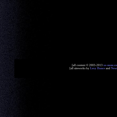
[all content © 2003-2013
xe-none.c
[all siteworks by
Lexy Dance
and
New