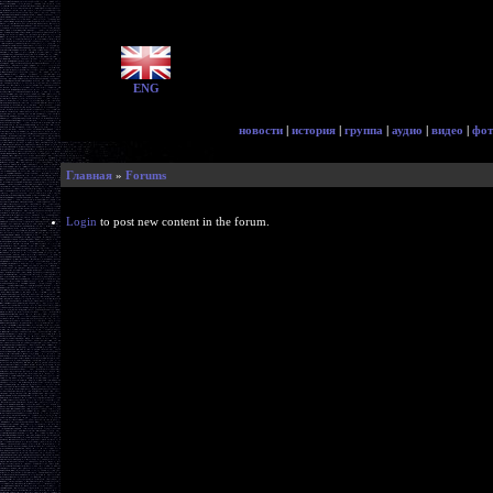
ENG
новости
|
история
|
группа
|
аудио
|
видео
|
фот
Главная
»
Forums
Login
to post new content in the forum.