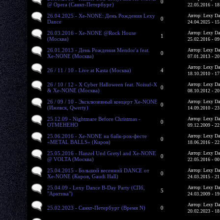
0
@ Opera (Санкт-Петербург)
22.05.2016 - 18
26.04.2025 - Xe-NONE: День Рождения Lexy
Автор: Lexy Da
0
Dance
24.04.2025 - 15
26.03.2016 - Xe-NONE @Rock House
Автор: Lexy Da
1
(Москва)
25.02.2016 - 09
26.01.2013 - День Рождения Mendor'a feat.
Автор: Lexy Da
0
Xe-NONE (Москва)
07.01.2013 - 20
Автор: Lexy Da
26 / 11 / 10 - Live at Kasta (Москва)
4
18.10.2010 - 17
26 / 10 / 12 - X Cyber Halloween feat. Noisuf-X
Автор: Lexy Da
0
& Xe-NONE (Москва)
08.10.2012 - 20
26 / 09 / 10 - Эксклюзивный концерт Xe-NONE
Автор: Lexy Da
0
(Ижевск, Qwerty)
14.09.2010 - 23
25.12.09 - Nightmare Before Christmas -
Автор: Lexy Da
0
ОТМЕНЕНО
09.12.2009 - 22
25.06.2016 - Xe-NONE на байк-рок-фесте
Автор: Lexy Da
0
«METAL BALLS» (Киров)
18.06.2016 - 22
25.05.2016 - Hanzel Und Gretyl and Xe-NONE
Автор: Lexy Da
0
@ VOLTA (Москва)
22.05.2016 - 00
25.04.2015 - Большой весенний DANCE от
Автор: Lexy Da
0
Xe-NONE (Киров, Gaudi Hall)
24.03.2015 - 21
25.04.09 - Lexy Dance B-Day Party (СПб,
Автор: Lexy Da
5
"Арктика")
24.03.2009 - 19
Автор: Lexy Da
25.02.2023 - Санкт-Петербург (Время N)
0
20.02.2023 - 18