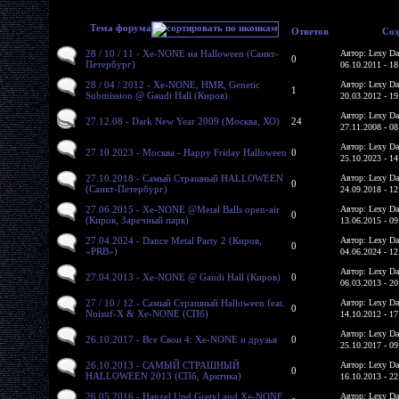
Тема форума
Ответов
Соз
28 / 10 / 11 - Xe-NONE на Halloween (Санкт-
Автор: Lexy Da
0
Петербург)
06.10.2011 - 18
28 / 04 / 2012 - Xe-NONE, HMR, Genetic
Автор: Lexy Da
1
Submission @ Gaudi Hall (Киров)
20.03.2012 - 19
Автор: Lexy Da
27.12.08 - Dark New Year 2009 (Москва, ХО)
24
27.11.2008 - 08
Автор: Lexy Da
27.10.2023 - Москва - Happy Friday Halloween
0
25.10.2023 - 14
27.10.2018 - Самый Страшный HALLOWEEN
Автор: Lexy Da
0
(Санкт-Петербург)
24.09.2018 - 12
27.06.2015 - Xe-NONE @Metal Balls open-air
Автор: Lexy Da
0
(Киров, Заречный парк)
13.06.2015 - 09
27.04.2024 - Dance Metal Party 2 (Киров,
Автор: Lexy Da
0
«PRB»)
04.06.2024 - 12
Автор: Lexy Da
27.04.2013 - Xe-NONE @ Gaudi Hall (Киров)
0
06.03.2013 - 20
27 / 10 / 12 - Самый Страшный Halloween feat.
Автор: Lexy Da
0
Noisuf-X & Xe-NONE (СПб)
14.10.2012 - 17
Автор: Lexy Da
26.10.2017 - Все Свои 4: Xe-NONE и друзья
0
25.10.2017 - 09
26.10.2013 - САМЫЙ СТРАШНЫЙ
Автор: Lexy Da
0
HALLOWEEN 2013 (СПб, Арктика)
16.10.2013 - 22
26.05.2016 - Hanzel Und Gretyl and Xe-NONE
Автор: Lexy Da