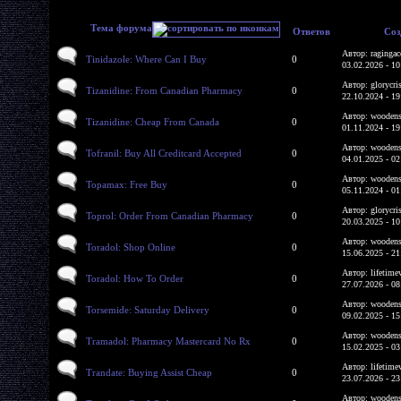
Тема форума
Ответов
Соз
Автор: ragingac
Tinidazole: Where Can I Buy
0
03.02.2026 - 10
Автор: glorycri
Tizanidine: From Canadian Pharmacy
0
22.10.2024 - 19
Автор: woodens
Tizanidine: Cheap From Canada
0
01.11.2024 - 19
Автор: woodens
Tofranil: Buy All Creditcard Accepted
0
04.01.2025 - 02
Автор: woodens
Topamax: Free Buy
0
05.11.2024 - 01
Автор: glorycri
Toprol: Order From Canadian Pharmacy
0
20.03.2025 - 10
Автор: woodens
Toradol: Shop Online
0
15.06.2025 - 21
Автор: lifetime
Toradol: How To Order
0
27.07.2026 - 08
Автор: woodens
Torsemide: Saturday Delivery
0
09.02.2025 - 15
Автор: woodens
Tramadol: Pharmacy Mastercard No Rx
0
15.02.2025 - 03
Автор: lifetime
Trandate: Buying Assist Cheap
0
23.07.2026 - 23
Автор: woodens