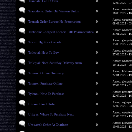
Trandate: Can I Order
0
12.03.2025 - 07
Автор: woodens
Trazodone: Order Otc Western Union
0
16.03.2025 - 16
Автор: woodens
Trental: Order Europe No Prescription
0
08.03.2025 - 03
Автор: woodens
Tretinoin: Cheapest Locacid Pills Pharmaceutical
0
31.01.2025 - 16
Автор: glorycri
Tricor: Dg Price Canada
0
15.03.2025 - 23
Автор: glorycri
Trileptal: How To Buy
0
27.02.2025 - 13
Автор: woodens
Trileptal: Need Saturday Delivery Arun
0
19.11.2024 - 08
Автор: lifetime
Trimox: Online Pharmacy
0
22.01.2026 - 19
Автор: glorycri
Trimox: Purchase Online
0
27.09.2024 - 01
Автор: lifetime
Tylenol: How To Purchase
0
22.07.2026 - 16
Автор: ragingac
Ultram: Can I Order
0
12.02.2026 - 23
Автор: woodens
Urispas: Where To Purchase Next
0
11.03.2025 - 19
Автор: glorycri
Uroxatral: Order At Charlotte
0
10.03.2025 - 12