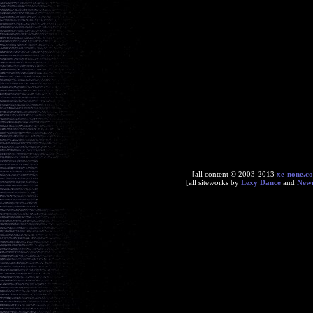
[all content © 2003-2013
xe-none.c
[all siteworks by
Lexy Dance
and
New