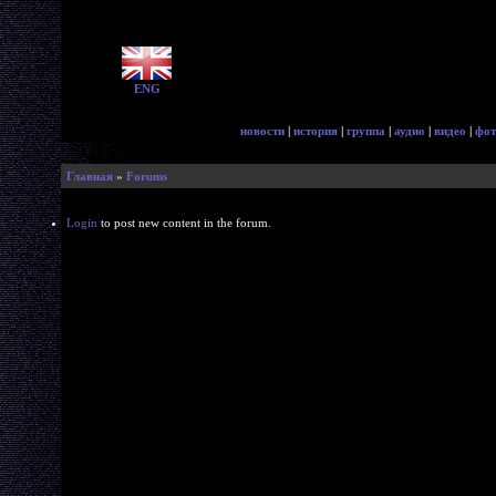
ENG
новости
|
история
|
группа
|
аудио
|
видео
|
фот
Главная
»
Forums
Login
to post new content in the forum.