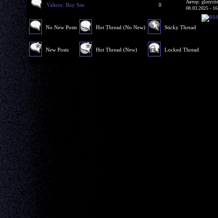
Автор: glorycri
Valtrex: Buy Site
0
08.03.2025 - 16
No New Posts
Hot Thread (No New)
Sticky Thread
New Posts
Hot Thread (New)
Locked Thread