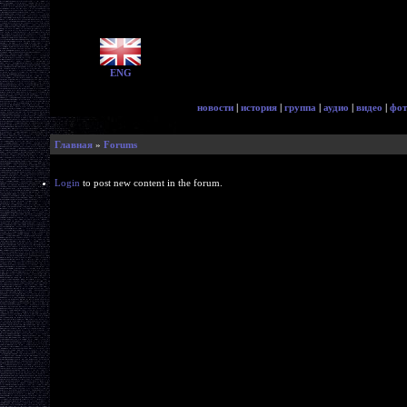
ENG
новости
|
история
|
группа
|
аудио
|
видео
|
фот
Главная
»
Forums
Login
to post new content in the forum.