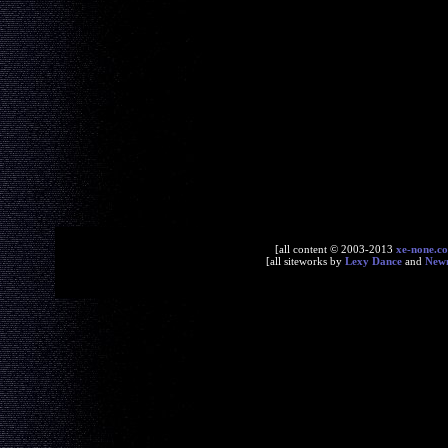
[all content © 2003-2013
xe-none.c
[all siteworks by
Lexy Dance
and
New