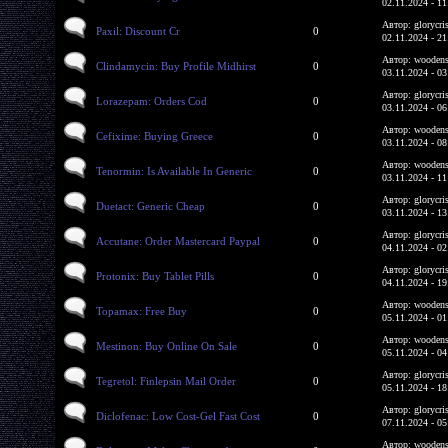
02.11.2024 - 11
Автор: glorycri
Paxil: Discount Cr
0
02.11.2024 - 21
Автор: woodens
Clindamycin: Buy Profile Midhirst
0
03.11.2024 - 03
Автор: glorycri
Lorazepam: Orders Cod
0
03.11.2024 - 06
Автор: woodens
Cefixime: Buying Greece
0
03.11.2024 - 08
Автор: woodens
Tenormin: Is Available In Generic
0
03.11.2024 - 11
Автор: glorycri
Duetact: Generic Cheap
0
03.11.2024 - 13
Автор: glorycri
Accutane: Order Mastercard Paypal
0
04.11.2024 - 02
Автор: glorycri
Protonix: Buy Tablet Pills
0
04.11.2024 - 19
Автор: woodens
Topamax: Free Buy
0
05.11.2024 - 01
Автор: woodens
Mestinon: Buy Online On Sale
0
05.11.2024 - 04
Автор: glorycri
Tegretol: Finlepsin Mail Order
0
05.11.2024 - 18
Автор: glorycri
Diclofenac: Low Cost-Gel Fast Cost
0
07.11.2024 - 05
Автор: woodens