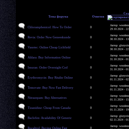
Соз
Тема форума
Ответов
Автор: woodens
Chloramphenicol: How To Order
0
29.10.2024 - 22
Автор: woodens
Revia: Order Now Geneeskunde
0
30.10.2024 - 13
Автор: glorycri
Vasotec: Online Cheap Lichfield
0
30.10.2024 - 22
Автор: woodens
Aldara: Buy Information Online
0
31.10.2024 - 01
Автор: woodens
Imuran: Order Overnight Cod
0
31.10.2024 - 01
Автор: glorycri
Erythromycin: Buy Ritalin Online
0
01.11.2024 - 02
Автор: woodens
Temovate: Buy Now Fast Delivery
0
01.11.2024 - 15
Автор: woodens
Nitrazepam: Buy Alternatives
0
01.11.2024 - 15
Автор: woodens
Tizanidine: Cheap From Canada
0
01.11.2024 - 19
Автор: glorycri
Baclofen: Availability Of Generic
0
02.11.2024 - 01
Автор: woodens
Rocaltrol: Buying Online Fast
0