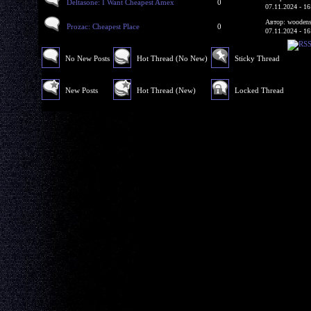
Deltasone: I Want Cheapest Amex
0
07.11.2024 - 16
Автор: woodens
Prozac: Cheapest Place
0
07.11.2024 - 16
No New Posts
Hot Thread (No New)
Sticky Thread
New Posts
Hot Thread (New)
Locked Thread