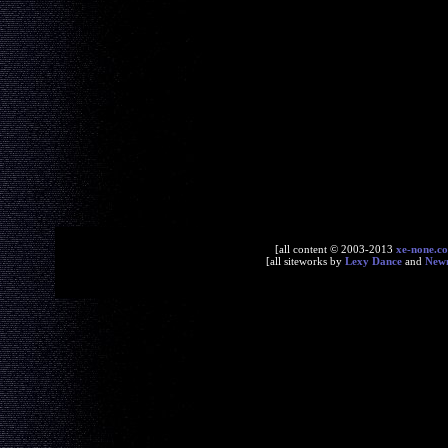
[all content © 2003-2013
xe-none.c
[all siteworks by
Lexy Dance
and
New