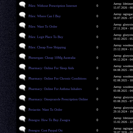
Автор: lifetime
Pilex: Without Prescription Internet
0
15.07.2026 - 00
Автор: ragingac
Pilex: Where Can I Buy
0
16.07.2026 - 07
Автор: glorycri
Pilex: Want To Order
0
27.11.2024 - 18
Автор: glorycri
Pilex: Legit Place To Buy
0
19.02.2025 - 05
Автор: woodens
Pilex: Cheap Free Shipping
0
23.12.2024 - 11
Автор: glorycri
Phenergan: Cheap 10Mg Australia
0
04.12.2024 - 04
Автор: woodens
Pharmacy: Online For Sleep Aids
0
04.08.2025 - 09
Автор: woodens
Pharmacy: Online For Chronic Conditions
0
02.08.2025 - 18
Автор: woodens
Pharmacy: Online For Asthma Inhalers
0
03.08.2025 - 04
Автор: glorycri
Pharmacy: Omeprazole Prescription Online
0
03.08.2025 - 07
Автор: glorycri
Periactin: Want To Order
0
29.10.2024 - 19
Автор: lifetime
Penegra: How To Buy Zwagra
0
15.02.2026 - 22
Автор: ragingac
Penegra: Cost Paypal Otc
0
20.07.2026 - 05