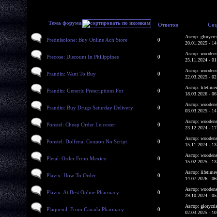
Тема форума
Ответов
Соз
Автор: glorycri
Prednisolone: Buy Online Ach Store
0
20.01.2025 - 14
Автор: woodens
Precose: Discount In Philippines
0
25.11.2024 - 01
Автор: woodens
Prandin: Want To Buy
0
22.03.2025 - 02
Автор: lifetime
Prandin: Generic Prescriptions For
0
18.03.2026 - 06
Автор: woodens
Prandin: Buy Drugs Saturday Delivery
0
03.03.2025 - 14
Автор: woodens
Ponstel: Cheap Order Leicester
0
23.12.2024 - 17
Автор: woodens
Ponstel: Dolfenal Coupon No Script
0
15.11.2024 - 13
Автор: woodens
Pletal: Order From Mexico
0
15.02.2025 - 13
Автор: lifetime
Plavix: How To Order
0
14.07.2026 - 06
Автор: woodens
Plavix: At Best Online Pharmacy
0
29.10.2024 - 05
Автор: glorycri
Plaquenil: From Canada Pharmacy
0
02.03.2025 - 10