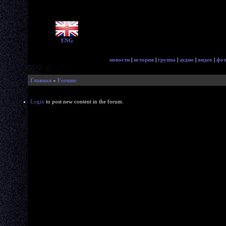
ENG
новости
|
история
|
группа
|
аудио
|
видео
|
фот
Главная
»
Forums
Login
to post new content in the forum.