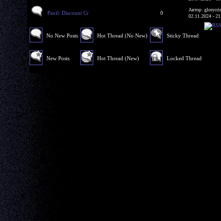
Автор: glorycri
Paxil: Discount Cr
0
02.11.2024 - 21
No New Posts
Hot Thread (No New)
Sticky Thread
New Posts
Hot Thread (New)
Locked Thread