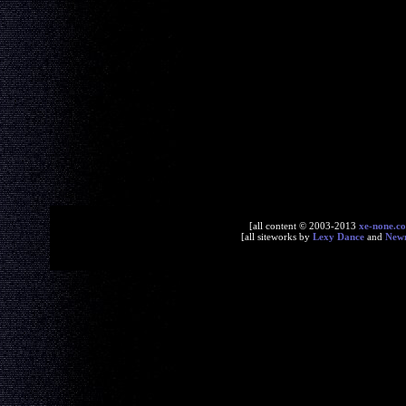
[all content © 2003-2013
xe-none.c
[all siteworks by
Lexy Dance
and
New