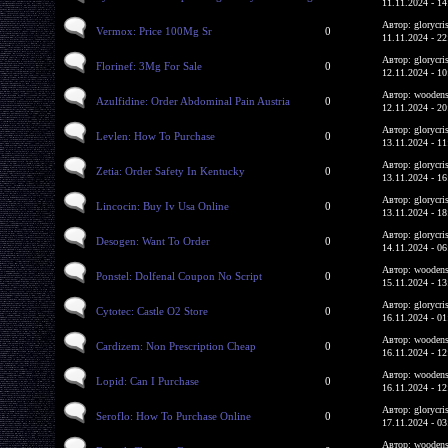
11.11.2024 - 14
Автор: glorycri
Vermox: Price 100Mg Sr
0
11.11.2024 - 22
Автор: glorycri
Florinef: 3Mg For Sale
0
12.11.2024 - 10
Автор: woodens
Azulfidine: Order Abdominal Pain Austria
0
12.11.2024 - 20
Автор: glorycri
Levlen: How To Purchase
0
13.11.2024 - 11
Автор: glorycri
Zetia: Order Safety In Kentucky
0
13.11.2024 - 16
Автор: glorycri
Lincocin: Buy Iv Usa Online
0
13.11.2024 - 18
Автор: glorycri
Desogen: Want To Order
0
14.11.2024 - 06
Автор: woodens
Ponstel: Dolfenal Coupon No Script
0
15.11.2024 - 13
Автор: glorycri
Cytotec: Castle O2 Store
0
16.11.2024 - 01
Автор: woodens
Cardizem: Non Prescription Cheap
0
16.11.2024 - 12
Автор: woodens
Lopid: Can I Purchase
0
16.11.2024 - 12
Автор: glorycri
Seroflo: How To Purchase Online
0
17.11.2024 - 03
Автор: woodens