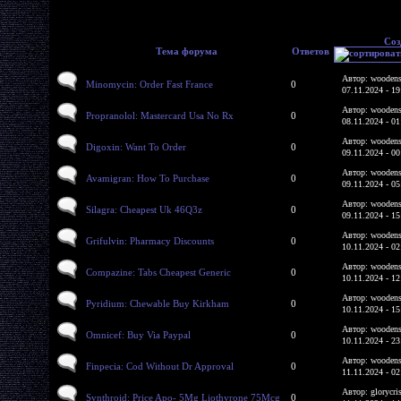
Соз
Тема форума
Ответов
Автор: woodens
Minomycin: Order Fast France
0
07.11.2024 - 19
Автор: woodens
Propranolol: Mastercard Usa No Rx
0
08.11.2024 - 01
Автор: woodens
Digoxin: Want To Order
0
09.11.2024 - 00
Автор: woodens
Avamigran: How To Purchase
0
09.11.2024 - 05
Автор: woodens
Silagra: Cheapest Uk 46Q3z
0
09.11.2024 - 15
Автор: woodens
Grifulvin: Pharmacy Discounts
0
10.11.2024 - 02
Автор: woodens
Compazine: Tabs Cheapest Generic
0
10.11.2024 - 12
Автор: woodens
Pyridium: Chewable Buy Kirkham
0
10.11.2024 - 15
Автор: woodens
Omnicef: Buy Via Paypal
0
10.11.2024 - 23
Автор: woodens
Finpecia: Cod Without Dr Approval
0
11.11.2024 - 02
Автор: glorycri
Synthroid: Price Apo- 5Mg Liothyrone 75Mcg
0