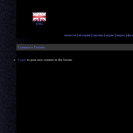
ENG
новости
|
история
|
группа
|
аудио
|
видео
|
фот
Главная
»
Forums
Login
to post new content in the forum.