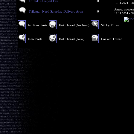
Frumil: Cheapest Fast
0
19.11.2024 - 08
Автор: woodens
Trileptal: Need Saturday Delivery Arun
0
19.11.2024 - 08
No New Posts
Hot Thread (No New)
Sticky Thread
New Posts
Hot Thread (New)
Locked Thread