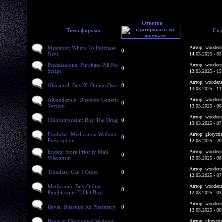
Ответов
Тема форума
Соз
Mestinon: Where To Purchase
Автор: woodens
0
Next
14.03.2025 - 05
Prednisolone: Purchase Pill No
Автор: woodens
0
Script
13.03.2025 - 15
Автор: woodens
Glucotrol: Buy Xl Online Over
0
13.03.2025 - 11
Albendazole: Discount Generic
Автор: woodens
0
Version
13.03.2025 - 08
Автор: woodens
Chloromycetin: Buy The Drug
0
13.03.2025 - 07
Etodolac: Medication Without
Автор: glorycri
0
Prescription
12.03.2025 - 20
Endep: Store Priority Mail
Автор: woodens
0
Wisconsin
12.03.2025 - 08
Автор: woodens
Trandate: Can I Order
0
12.03.2025 - 07
Metformin: Buy Online-
Автор: woodens
0
Pioglitazone Tablet Buy
12.03.2025 - 03
Автор: woodens
Revia: Discount Rx Pharmacy
0
12.03.2025 - 00
Benicar: Discounted Without
Автор: glorycri