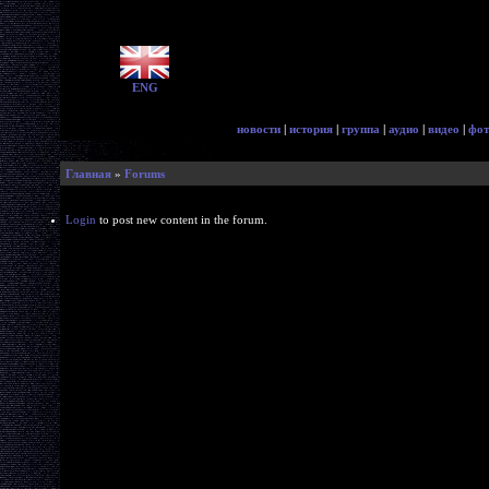
ENG
новости
|
история
|
группа
|
аудио
|
видео
|
фот
Главная
»
Forums
Login
to post new content in the forum.