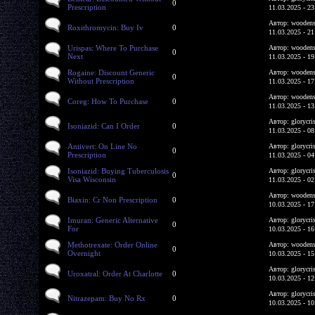
0
Prescription
11.03.2025 - 23
Автор: woodens
Roxithromycin: Buy Iv
0
11.03.2025 - 21
Urispas: Where To Purchase
Автор: woodens
0
Next
11.03.2025 - 19
Rogaine: Discount Generic
Автор: woodens
0
Without Prescription
11.03.2025 - 17
Автор: woodens
Coreg: How To Purchase
0
11.03.2025 - 13
Автор: glorycri
Isoniazid: Can I Order
0
11.03.2025 - 08
Antivert: On Line No
Автор: glorycri
0
Prescription
11.03.2025 - 04
Isoniazid: Buying Tuberculosis
Автор: glorycri
0
Visa Wisconsin
11.03.2025 - 02
Автор: woodens
Biaxin: Cr Non Prescription
0
10.03.2025 - 17
Imuran: Generic Alternative
Автор: glorycri
0
For
10.03.2025 - 16
Methotrexate: Order Online
Автор: woodens
0
Overnight
10.03.2025 - 15
Автор: glorycri
Uroxatral: Order At Charlotte
0
10.03.2025 - 12
Автор: glorycri
Nitrazepam: Buy No Rx
0
10.03.2025 - 10