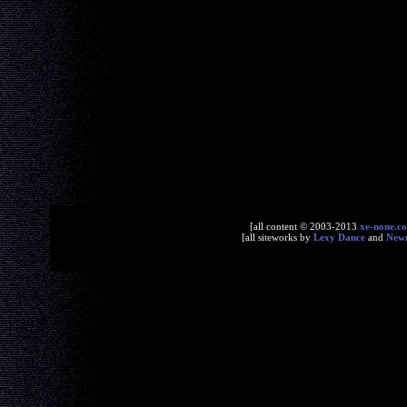
[all content © 2003-2013
xe-none.c
[all siteworks by
Lexy Dance
and
New