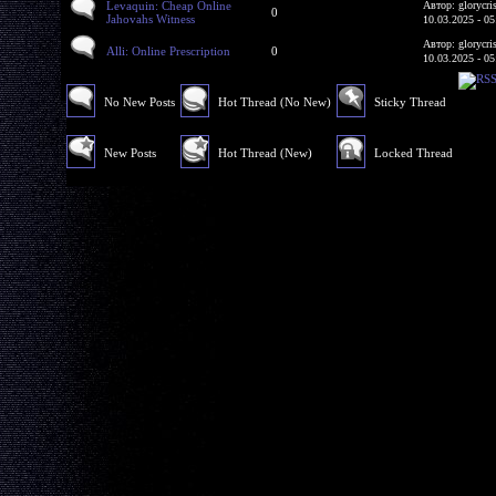
Levaquin: Cheap Online
Автор: glorycri
0
Jahovahs Witness
10.03.2025 - 05
Автор: glorycri
Alli: Online Prescription
0
10.03.2025 - 05
No New Posts
Hot Thread (No New)
Sticky Thread
New Posts
Hot Thread (New)
Locked Thread