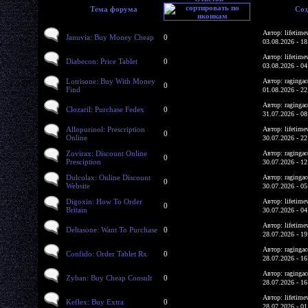
Тема форума
Соз
Автор: lifetime
Januvia: Buy Money Cheap
0
03.08.2026 - 18
Автор: lifetime
Diabecon: Price Tablet
0
03.08.2026 - 04
Lotrisone: Buy With Money
Автор: ragingac
0
Find
01.08.2026 - 22
Автор: ragingac
Clozaril: Purchase Fedex
0
31.07.2026 - 08
Allopurinol: Prescription
Автор: lifetime
0
Online
30.07.2026 - 22
Zovirax: Discount Online
Автор: ragingac
0
Presciption
30.07.2026 - 12
Dulcolax: Online Discount
Автор: ragingac
0
Website
30.07.2026 - 05
Digoxin: How To Order
Автор: lifetime
0
Britain
30.07.2026 - 04
Автор: lifetime
Deltasone: Want To Purchase
0
28.07.2026 - 19
Автор: ragingac
Confido: Order Tablet Rx
0
28.07.2026 - 16
Автор: ragingac
Zyban: Buy Cheap Consult
0
28.07.2026 - 16
Автор: lifetime
Keflex: Buy Extra
0
28.07.2026 - 01