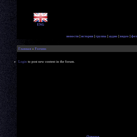
ENG
новости
|
история
|
группа
|
аудио
|
видео
|
фот
Главная
»
Forums
Login
to post new content in the forum.
Ответов