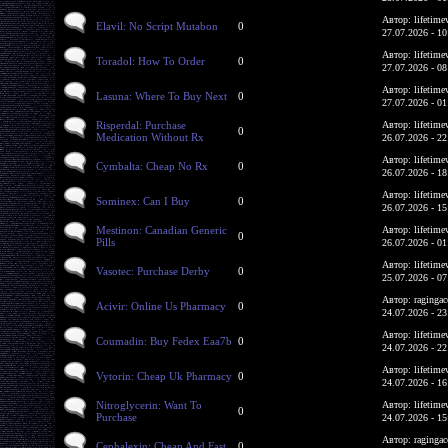
Автор: lifetime
Elavil: No Script Mutabon
0
27.07.2026 - 10
Автор: lifetime
Toradol: How To Order
0
27.07.2026 - 08
Автор: lifetime
Lasuna: Where To Buy Next
0
27.07.2026 - 01
Risperdal: Purchase
Автор: lifetime
0
Medication Without Rx
26.07.2026 - 22
Автор: lifetime
Cymbalta: Cheap No Rx
0
26.07.2026 - 18
Автор: lifetime
Sominex: Can I Buy
0
26.07.2026 - 15
Mestinon: Canadian Generic
Автор: lifetime
0
Pills
26.07.2026 - 01
Автор: lifetime
Vasotec: Purchase Derby
0
25.07.2026 - 07
Автор: ragingac
Acivir: Online Us Pharmacy
0
24.07.2026 - 23
Автор: lifetime
Coumadin: Buy Fedex Eaa7b
0
24.07.2026 - 22
Автор: lifetime
Vytorin: Cheap Uk Pharmacy
0
24.07.2026 - 16
Nitroglycerin: Want To
Автор: lifetime
0
Purchase
24.07.2026 - 15
Автор: ragingac
Cephalexin: Cheap And Fast
0