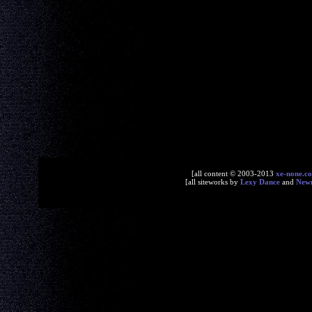
[all content © 2003-2013
xe-none.c
[all siteworks by
Lexy Dance
and
New