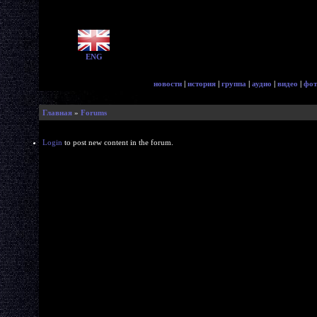
ENG
новости
|
история
|
группа
|
аудио
|
видео
|
фот
Главная
»
Forums
Login
to post new content in the forum.