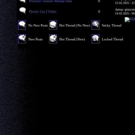
Protonix: Generic Release Date
0
13.02.2025 - 22
Автор: glorycri
Floxin: Can I Order
0
14.02.2025 - 00
No New Posts
Hot Thread (No New)
Sticky Thread
New Posts
Hot Thread (New)
Locked Thread