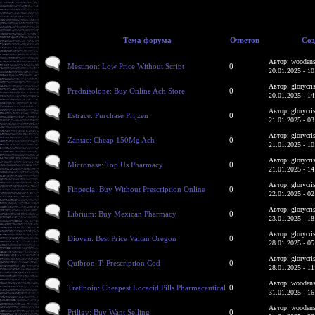
Тема форума
Ответов
Соз
Автор: woodens
Mestinon: Low Price Without Script
0
20.01.2025 - 10
Автор: glorycri
Prednisolone: Buy Online Ach Store
0
20.01.2025 - 14
Автор: glorycri
Estrace: Purchase Prijzen
0
21.01.2025 - 03
Автор: glorycri
Zantac: Cheap 150Mg Ach
0
21.01.2025 - 10
Автор: glorycri
Micronase: Top Us Pharmacy
0
21.01.2025 - 14
Автор: glorycri
Finpecia: Buy Without Prescription Online
0
22.01.2025 - 02
Автор: glorycri
Librium: Buy Mexican Pharmacy
0
23.01.2025 - 18
Автор: glorycri
Diovan: Best Price Valtan Oregon
0
28.01.2025 - 05
Автор: glorycri
Quibron-T: Prescription Cod
0
28.01.2025 - 11
Автор: woodens
Tretinoin: Cheapest Locacid Pills Pharmaceutical
0
31.01.2025 - 16
Автор: woodens
Priligy: Buy Want Selling
0