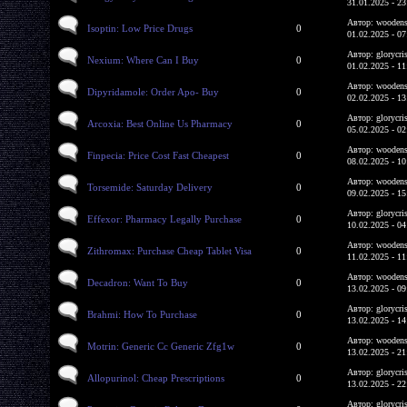
31.01.2025 - 23
Автор: woodens
Isoptin: Low Price Drugs
0
01.02.2025 - 07
Автор: glorycri
Nexium: Where Can I Buy
0
01.02.2025 - 11
Автор: woodens
Dipyridamole: Order Apo- Buy
0
02.02.2025 - 13
Автор: glorycri
Arcoxia: Best Online Us Pharmacy
0
05.02.2025 - 02
Автор: woodens
Finpecia: Price Cost Fast Cheapest
0
08.02.2025 - 10
Автор: woodens
Torsemide: Saturday Delivery
0
09.02.2025 - 15
Автор: glorycri
Effexor: Pharmacy Legally Purchase
0
10.02.2025 - 04
Автор: woodens
Zithromax: Purchase Cheap Tablet Visa
0
11.02.2025 - 11
Автор: woodens
Decadron: Want To Buy
0
13.02.2025 - 09
Автор: glorycri
Brahmi: How To Purchase
0
13.02.2025 - 14
Автор: woodens
Motrin: Generic Cc Generic Zfg1w
0
13.02.2025 - 21
Автор: glorycri
Allopurinol: Cheap Prescriptions
0
13.02.2025 - 22
Автор: glorycri