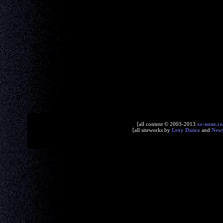
[all content © 2003-2013
xe-none.c
[all siteworks by
Lexy Dance
and
New