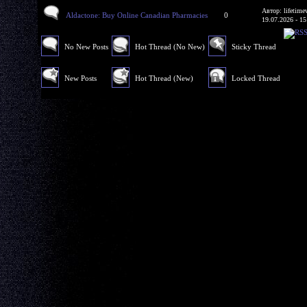
Автор: lifetime
Aldactone: Buy Online Canadian Pharmacies
0
19.07.2026 - 15
No New Posts
Hot Thread (No New)
Sticky Thread
New Posts
Hot Thread (New)
Locked Thread