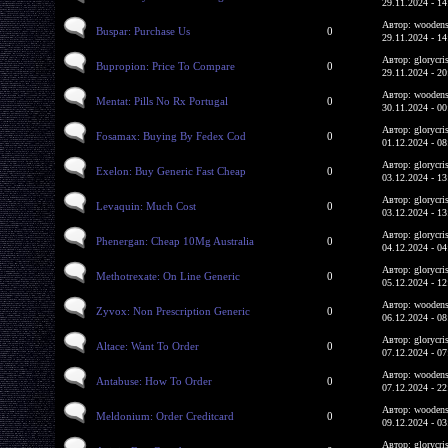
29.11.2024 - 14
Автор: woodens
Buspar: Purchase Us
0
29.11.2024 - 14
Автор: glorycri
Bupropion: Price To Compare
0
29.11.2024 - 20
Автор: woodens
Mentat: Pills No Rx Portugal
0
30.11.2024 - 00
Автор: glorycri
Fosamax: Buying By Fedex Cod
0
01.12.2024 - 08
Автор: glorycri
Exelon: Buy Generic Fast Cheap
0
03.12.2024 - 13
Автор: glorycri
Levaquin: Much Cost
0
03.12.2024 - 13
Автор: glorycri
Phenergan: Cheap 10Mg Australia
0
04.12.2024 - 04
Автор: glorycri
Methotrexate: On Line Generic
0
05.12.2024 - 12
Автор: woodens
Zyvox: Non Prescription Generic
0
06.12.2024 - 08
Автор: glorycri
Altace: Want To Order
0
07.12.2024 - 07
Автор: woodens
Antabuse: How To Order
0
07.12.2024 - 22
Автор: woodens
Meldonium: Order Creditcard
0
09.12.2024 - 03
Автор: glorycri