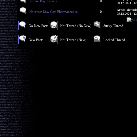
Acivir: Buy Canada
0
09.12.2024 - 12
Автор: glorycri
Norvasc: Low Cost Pharmaceutical
0
09.12.2024 - 12
No New Posts
Hot Thread (No New)
Sticky Thread
New Posts
Hot Thread (New)
Locked Thread