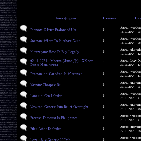
Тема форума
Ответов
Соз
Автор: woodens
Diamox: Z Price Prolonged Use
0
19.11.2024 - 13
Автор: woodens
Speman: Where To Purchase Next
0
19.11.2024 - 16
Автор: glorycri
Nitrazepam: How To Buy Legally
0
19.11.2024 - 22
02.11.2024 - Москва (Джао Да) - XX лет
Автор: Lexy Da
1
Dance Metal угара
23.10.2024 - 23
Автор: woodens
Dramamine: Canadian In Wisconsin
0
22.11.2024 - 21
Автор: glorycri
Yasmin: Cheapest Rx
0
23.11.2024 - 15
Автор: woodens
Lanoxin: Can I Order
0
24.11.2024 - 01
Автор: glorycri
Voveran: Generic Pain Relief Overnight
0
24.11.2024 - 08
Автор: woodens
Precose: Discount In Philippines
0
25.11.2024 - 01
Автор: glorycri
Pilex: Want To Order
0
27.11.2024 - 18
Автор: woodens
Lozol: Buy Generic 200Mg
0