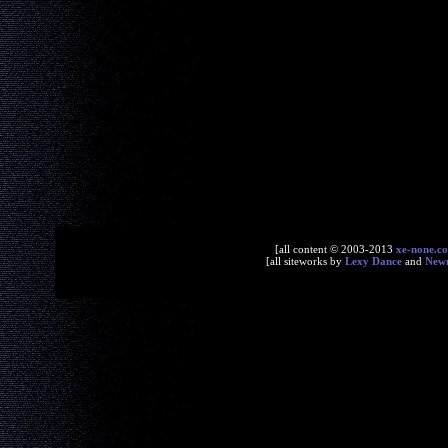
[all content © 2003-2013
xe-none.c
[all siteworks by
Lexy Dance
and
New