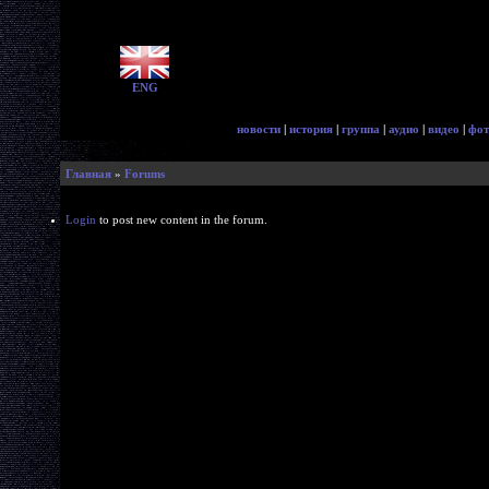
ENG
новости
|
история
|
группа
|
аудио
|
видео
|
фот
Главная
»
Forums
Login
to post new content in the forum.