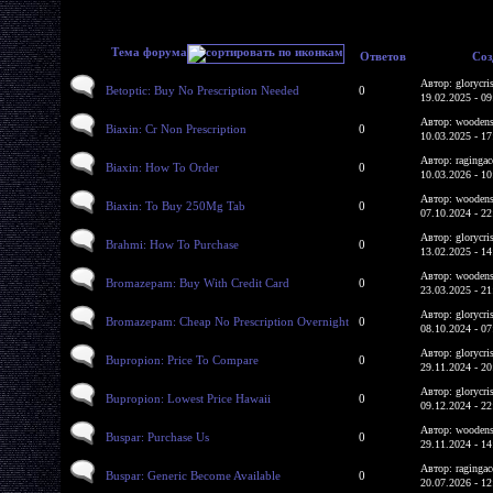
Тема форума
Ответов
Соз
Автор: glorycri
Betoptic: Buy No Prescription Needed
0
19.02.2025 - 09
Автор: woodens
Biaxin: Cr Non Prescription
0
10.03.2025 - 17
Автор: ragingac
Biaxin: How To Order
0
10.03.2026 - 10
Автор: woodens
Biaxin: To Buy 250Mg Tab
0
07.10.2024 - 22
Автор: glorycri
Brahmi: How To Purchase
0
13.02.2025 - 14
Автор: woodens
Bromazepam: Buy With Credit Card
0
23.03.2025 - 21
Автор: glorycri
Bromazepam: Cheap No Prescription Overnight
0
08.10.2024 - 07
Автор: glorycri
Bupropion: Price To Compare
0
29.11.2024 - 20
Автор: glorycri
Bupropion: Lowest Price Hawaii
0
09.12.2024 - 22
Автор: woodens
Buspar: Purchase Us
0
29.11.2024 - 14
Автор: ragingac
Buspar: Generic Become Available
0
20.07.2026 - 12