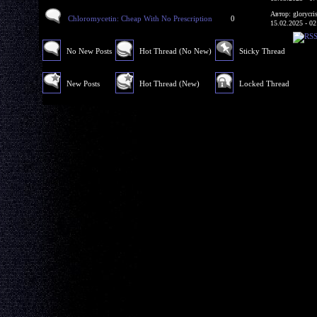
Автор: glorycri
Chloromycetin: Cheap With No Prescription
0
15.02.2025 - 02
No New Posts
Hot Thread (No New)
Sticky Thread
New Posts
Hot Thread (New)
Locked Thread