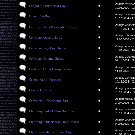
Автор: ragingac
Cabgolin: Order Next Day
0
13.02.2026 - 02
Автор: woodens
Calan: Can Buy
0
19.12.2024 - 17
Автор: woodens
Cardizem: Non Prescription Cheap
0
16.11.2024 - 12
Автор: lifetime
Cefixime: Generic Drug
0
17.02.2026 - 02
Автор: woodens
Cefixime: Buy Buy Online
0
16.03.2025 - 16
Автор: woodens
Cefixime: Buying Greece
0
03.11.2024 - 08
Автор: lifetime
Celebrex: Order Cheap Generic
0
11.03.2026 - 07
Автор: glorycri
Celexa: Can I Purchase
0
10.12.2024 - 02
Автор: glorycri
Celexa: Us Price
0
28.10.2024 - 03
Автор: ragingac
Cephalexin: Cheap And Fast
0
24.07.2026 - 11
Автор: woodens
Chloramphenicol: How To Order
0
29.10.2024 - 22
Автор: woodens
Chloramphenicol: How To Purchase
0
07.03.2025 - 15
Автор: woodens
Chloromycetin: Buy The Drug
0
13.03.2025 - 07