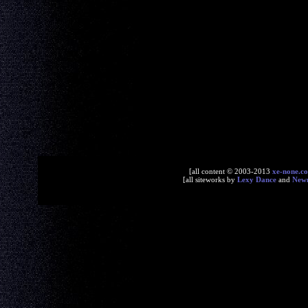
[all content © 2003-2013
xe-none.c
[all siteworks by
Lexy Dance
and
New