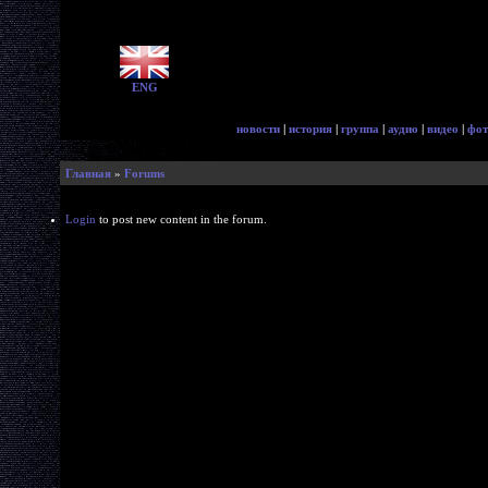
ENG
новости
|
история
|
группа
|
аудио
|
видео
|
фот
Главная
»
Forums
Login
to post new content in the forum.